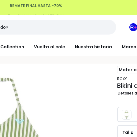
Devoluciones hasta 100 días
M
e
L
Collection
Vuelta al cole
Nuestra historia
Marca
R
+
Materia
ROXY
Bikini
Detalles d
Talla