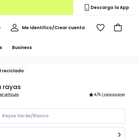
Descarga la App
Mi
Me identifico/Crear cuenta
i
Ver
Ir
cuenta
spacio
mis
a
a
favoritos
la
s
Business
edoute
cesta
l reciclado
 a rayas
el artículo
4
/5
1 valoraciones
Rayas Verde/Blanco