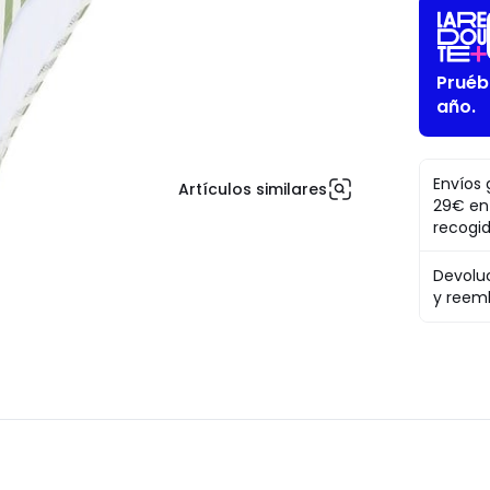
Pruéb
año.
Envíos 
Artículos similares
29€ en
recogi
Devolu
y reem