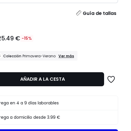
dad
Guía de tallas
25.49 €
-15%
REBAJAS
S
Ver más
Colección
Primavera-Verano
Colección
Primavera-
Verano
AÑADIR A LA CESTA
to
rega en 4 a 9 días laborables
rega a domicilio desde
3.99 €