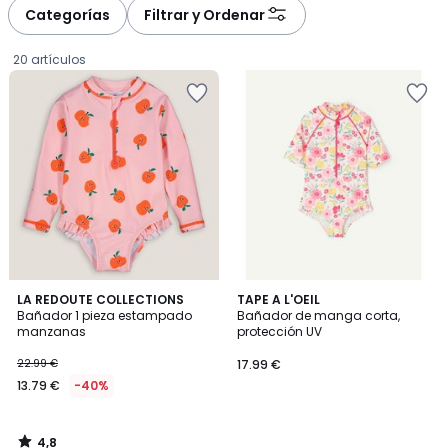
Categorías
Filtrar y Ordenar
20 artículos
4,8
LA REDOUTE COLLECTIONS
TAPE A L'OEIL
/ 5
Bañador 1 pieza estampado
Bañador de manga corta,
manzanas
protección UV
13.79
22.99 €
17.99 €
€
13.79 €
-40%
en
lugar
de
4,8