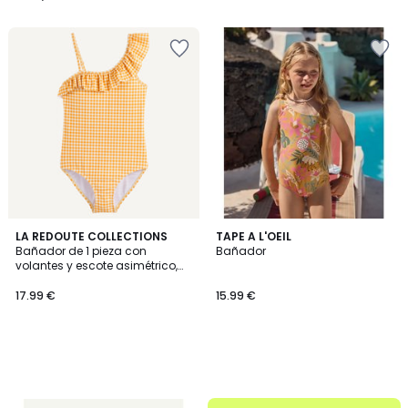
22.99
/
5
€
40%
descuento
aplicado.
LA REDOUTE COLLECTIONS
TAPE A L'OEIL
Bañador de 1 pieza con
Bañador
volantes y escote asimétrico,
estampado de cuadros
17.99 €
15.99 €
.