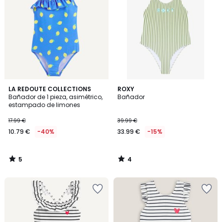
5
4
LA REDOUTE COLLECTIONS
ROXY
/
/
Bañador de 1 pieza, asimétrico,
Bañador
5
5
estampado de limones
17.99 €
39.99 €
10.79 €
-40%
33.99 €
-15%
5
4
/
/
5
5