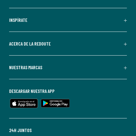
comunicaciones
comerciales
personalizadas
INSPÍRATE
por
parte
de
ACERCA DE LA REDOUTE
La
Redoute.
Puedes
NUESTRAS MARCAS
darte
de
baja
DESCARGAR NUESTRA APP
en
cualquier
momento.
Para
más
24H JUNTOS