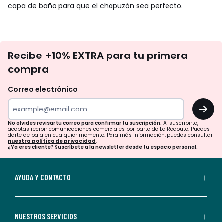
capa de baño
para que el chapuzón sea perfecto.
No
Recibe +10% EXTRA para tu primera
te
compra
olvides
revisar
Correo electrónico
tu
OK
correo
para
No olvides revisar tu correo para confirmar tu suscripción.
Al suscribirte,
aceptas recibir comunicaciones comerciales por parte de La Redoute. Puedes
confirmar
darte de baja en cualquier momento. Para más información, puedes consultar
nuestra política de privacidad
.
tu
¿Ya eres cliente? Suscríbete a la newsletter desde tu espacio personal.
suscripción.
Al
AYUDA Y CONTACTO
suscribirte,
aceptas
recibir
NUESTROS SERVICIOS