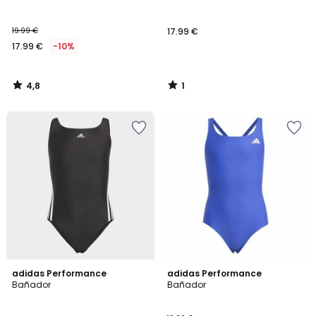
5
19.99 €
17.99 €
17.99 €
-10%
4,8
1
/
/
5
5
4,8
5
adidas Performance
adidas Performance
/ 5
/
Bañador
Bañador
5