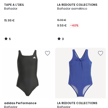
5
3
TAPE A L'OEIL
LA REDOUTE COLLECTIONS
/
/
Bañador
Bañador asimétrico
5
5
15.99 €
15.99 €
9.59 €
-40%
5
3
/
/
5
5
4,8
1
adidas Performance
LA REDOUTE COLLECTIONS
/ 5
/
Bañador
Bañador