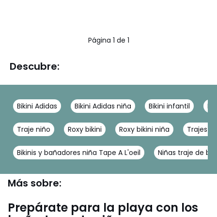
Página 1 de 1
Descubre:
Bikini Adidas
Bikini Adidas niña
Bikini infantil
Bik
Traje niño
Roxy bikini
Roxy bikini niña
Trajes d
Bikinis y bañadores niña Tape A L'oeil
Niñas traje de ba
Más sobre:
Prepárate para la playa con los