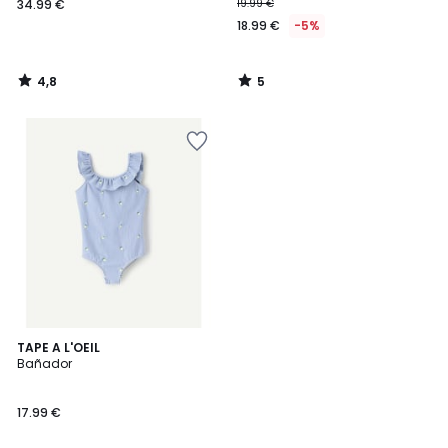
34.99 €
19.99 €
18.99 €
-5%
4,8
5
/
/
5
5
TAPE A L'OEIL
Bañador
17.99 €