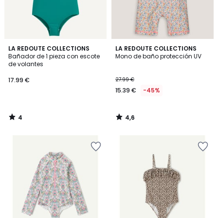
4
4,6
LA REDOUTE COLLECTIONS
LA REDOUTE COLLECTIONS
/
/ 5
Bañador de 1 pieza con escote
Mono de baño protección UV
5
de volantes
17.99 €
27.99 €
15.39 €
-45%
4
4,6
/
/
5
5