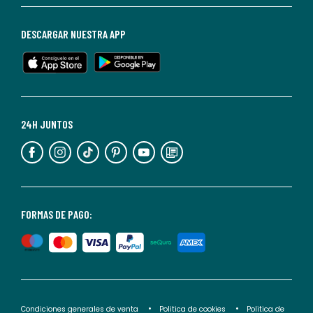
de
baja
DESCARGAR NUESTRA APP
en
cualquier
momento.
Para
más
24H JUNTOS
información,
puedes
consultar
nuestra
<2>política
FORMAS DE PAGO:
de
privacidad</2>.
Condiciones generales de venta
Politica de cookies
Politica de