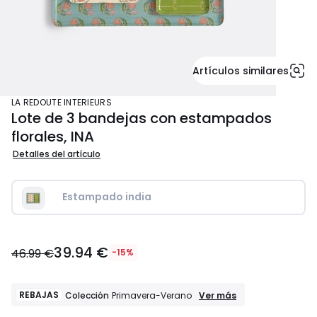
Artículos similares
LA REDOUTE INTERIEURS
Lote de 3 bandejas con estampados
florales, INA
Detalles del artículo
Estampado india
39.94
39.94 €
€
46.99 €
-15%
en
lugar
de
REBAJAS
REBAJAS
Ver más
Colección
Primavera-Verano
Colección
46.99