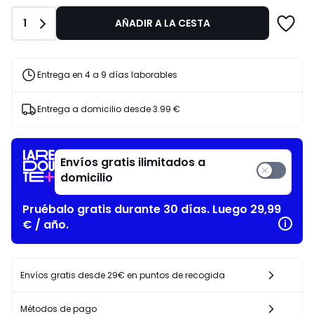
Primavera-
€
Verano
15%
Cantidad
1
AÑADIR A LA CESTA
descuento
aplicado.
Entrega en 4 a 9 días laborables
Entrega a domicilio desde
3.99 €
Envíos gratis ilimitados a
domicilio
Pruébalo gratis durante 30 días. Luego 29,99
€ / año.
Envíos gratis desde 29€ en puntos de recogida
Métodos de pago