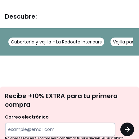
Descubre:
Cubertería y vajilla - La Redoute Interieurs
Vajilla para
No
Recibe +10% EXTRA para tu primera
te
compra
olvides
revisar
Correo electrónico
tu
OK
correo
para
No olvides revisar tu correo para confirmar tu suscripción.
Al suscribirte,