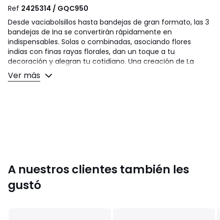
Ref
2425314 / GQC950
Desde vaciabolsillos hasta bandejas de gran formato, las 3
bandejas de Ina se convertirán rápidamente en
indispensables. Solas o combinadas, asociando flores
indias con finas rayas florales, dan un toque a tu
decoración y alegran tu cotidiano. Una creación de La
Redoute Intérieurs.
Ver más
Descripción
• De metal
• Estampado floral indio
• 3 bandejas encajables a juego
• Con pegatinas antideslizantes en la parte inferior
Cuidados
• No apto para lavavajillas ni microondas
A nuestros clientes también les
Dimensiones
gustó
Tamaño 1
• Ancho: 11 cm
• Largo: 25 cm
• Altura: 1 cm