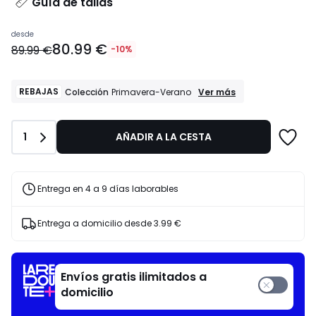
Guía de tallas
Precio
desde
80.99 €
a
89.99 €
-10%
partir
de
80.99
REBAJAS
REBAJAS
Ver más
Colección
Primavera-Verano
Colección
€
Primavera-
en
Verano
lugar
Cantidad
1
AÑADIR A LA CESTA
de
89.99
€
Entrega en 4 a 9 días laborables
10%
descuento
aplicado.
Entrega a domicilio desde
3.99 €
Envíos gratis ilimitados a
domicilio