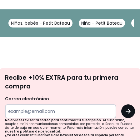
Niños, bebés - Petit Bateau
Niña - Petit Bateau
Ab
No
Recibe +10% EXTRA para tu primera
te
compra
olvides
revisar
Correo electrónico
tu
OK
correo
para
No olvides revisar tu correo para confirmar tu suscripción.
Al suscribirte,
aceptas recibir comunicaciones comerciales por parte de La Redoute. Puedes
confirmar
darte de baja en cualquier momento. Para más información, puedes consultar
nuestra política de privacidad
.
tu
¿Ya eres cliente? Suscríbete a la newsletter desde tu espacio personal.