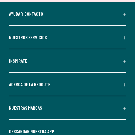
suscripción.
Al
AYUDA Y CONTACTO
suscribirte,
aceptas
recibir
NUESTROS SERVICIOS
comunicaciones
comerciales
personalizadas
INSPÍRATE
por
parte
de
ACERCA DE LA REDOUTE
La
Redoute.
Puedes
NUESTRAS MARCAS
darte
de
baja
DESCARGAR NUESTRA APP