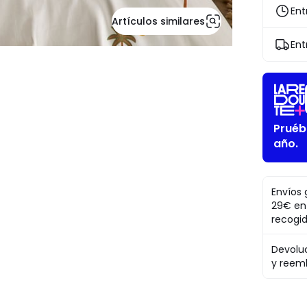
descuen
Ent
Artículos similares
aplicado.
Ent
Pruéb
año.
Envíos 
29€ en
recogi
Devolu
y reem