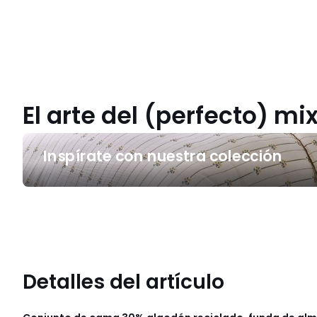
El arte del (perfecto) m
Inspírate
Inspírate con nuestra colección
con
nuestra
colección
Detalles del artículo