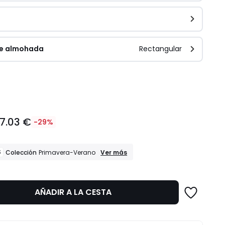
de almohada
Rectangular
dad
17.03 €
-29%
REBAJAS
S
Ver más
Colección
Primavera-Verano
Colección
Primavera-
Verano
AÑADIR A LA CESTA