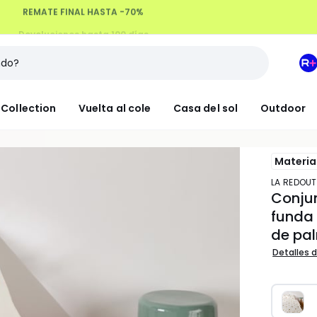
Devoluciones hasta 100 días
M
e
L
Collection
Vuelta al cole
Casa del sol
Outdoor
R
+
Materia
LA REDOUT
Conju
funda
de pa
Detalles d