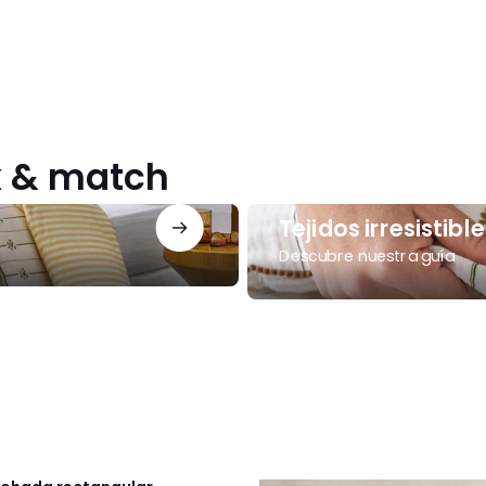
ix & match
Tejidos
Tejidos irresistible
irresistibles
Descubre nuestra guía