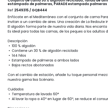
Conjunto de cama 30% algodón reciclado, funda de al
estampado de palmeras, PARADE estampado palmeras
Ref
2549315 / GQB444
Enfócate en el Mediterráneo con el conjunto de cama Para
invitan a un cambio de aires. Una creación de La Redoute In
El algodón forma parte de nuestra vida diaria. Nos encanta 
Es ideal para todas las camas, de los peques a los adultos de
Descripción
• 100 % algodón
• Contiene un 30 % de algodón reciclado
• 144 hilos
• Estampado de palmeras a ambos lados
• Bajos rectos abotonados
Con el cambio de estación, añade tu toque personal mezc
nuestra gama lisa Scénario.
Cuidados
• Temperatura de lavado 60°
• Al lavar la ropa a 40º en lugar de 60º, se reduce el con