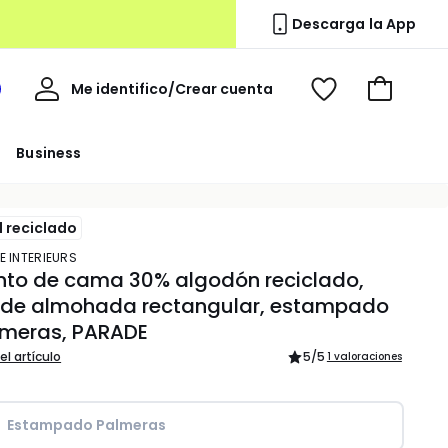
Descarga la App
Mi
Me identifico/Crear cuenta
i
Ver
Ir
cuenta
spacio
mis
a
a
favoritos
la
Business
edoute
cesta
l reciclado
E INTERIEURS
nto de cama 30% algodón reciclado,
 de almohada rectangular, estampado
lmeras, PARADE
el artículo
5
/5
1 valoraciones
Estampado Palmeras