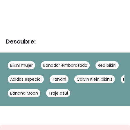
Descubre:
Bikini mujer
Bañador embarazada
Red bikini
B
Adidas especial
Tankini
Calvin Klein bikinis
Fou
Banana Moon
Traje azul
No