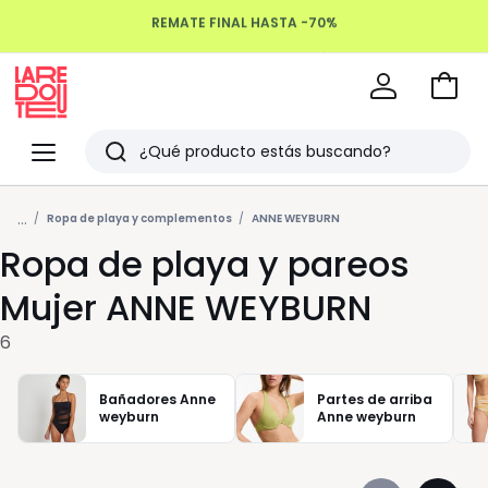
REMATE FINAL HASTA -70%
Devoluciones hasta 100 días
Ir
a
La
la
Redoute
Menu
Buscar
cesta
Últimos
...
artículos
Ropa de playa y complementos
ANNE WEYBURN
Ropa de playa y pareos
vistos
Mujer ANNE WEYBURN
6
Bañadores Anne
Partes de arriba
weyburn
Anne weyburn