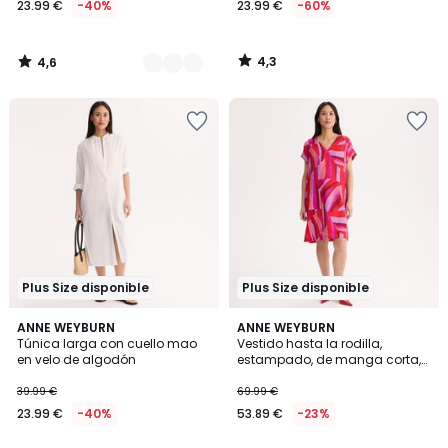
23.99 €
-40%
23.99 €
-60%
en
lugar
de
4,3
4,6
39.99
/
/
5
5
€
40%
descuento
aplicado.
Plus Size disponible
Plus Size disponible
5
3,8
ANNE WEYBURN
ANNE WEYBURN
/
/ 5
Túnica larga con cuello mao
Vestido hasta la rodilla,
5
en velo de algodón
estampado, de manga corta,
en viscosa
39.99 €
69.99 €
23.99 €
-40%
53.89 €
-23%