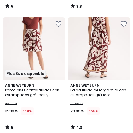
5
3,8
/
/
5
5
Plus Size disponible
5
4,3
ANNE WEYBURN
ANNE WEYBURN
/
/ 5
Pantalones cortos fluidos con
Falda fluida de largo midi con
5
estampados gráficos y
estampados gráficos
cinturón
39.99 €
59.99 €
15.99 €
-60%
29.99 €
-50%
5
4,3
/
/