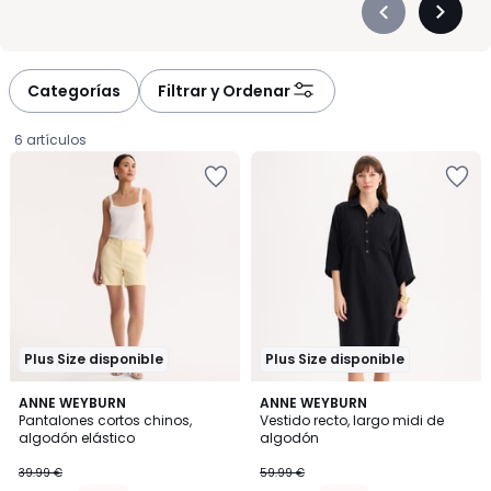
Précédent
Suivan
-
-
défiler
défiler
à
à
Categorías
Filtrar y Ordenar
gauche
droite
6 artículos
Plus Size disponible
Plus Size disponible
4,6
4,3
2
ANNE WEYBURN
ANNE WEYBURN
/ 5
/ 5
Pantalones cortos chinos,
Vestido recto, largo midi de
Colores
algodón elástico
algodón
23.99
39.99 €
59.99 €
€