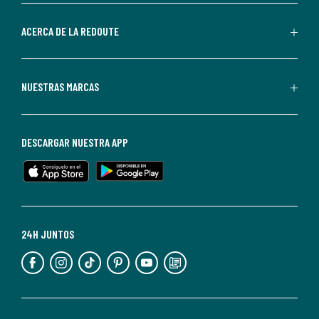
parte
de
ACERCA DE LA REDOUTE
La
Redoute.
Puedes
NUESTRAS MARCAS
darte
de
baja
DESCARGAR NUESTRA APP
en
cualquier
momento.
Para
más
24H JUNTOS
información,
puedes
consultar
nuestra