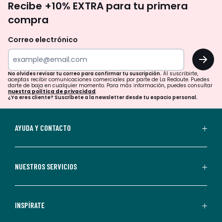
Recibe +10% EXTRA para tu primera
te
compra
olvides
revisar
Correo electrónico
tu
OK
correo
para
No olvides revisar tu correo para confirmar tu suscripción.
Al suscribirte,
aceptas recibir comunicaciones comerciales por parte de La Redoute. Puedes
confirmar
darte de baja en cualquier momento. Para más información, puedes consultar
nuestra política de privacidad
.
tu
¿Ya eres cliente? Suscríbete a la newsletter desde tu espacio personal.
suscripción.
Al
AYUDA Y CONTACTO
suscribirte,
aceptas
recibir
NUESTROS SERVICIOS
comunicaciones
comerciales
personalizadas
INSPÍRATE
por