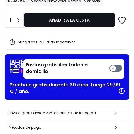
de
REBAJAS
REBAJAS
Ver más
Colección
Primavera-Verano
Colección
170.00
Primavera-
€
Verano
15%
Cantidad
1
AÑADIR A LA CESTA
descuento
aplicado.
Entrega en 8 a 11 días laborables
Envíos gratis ilimitados a
domicilio
Pruébalo gratis durante 30 días. Luego 29,99
€ / año.
Envíos gratis desde 29€ en puntos de recogida
Métodos de pago