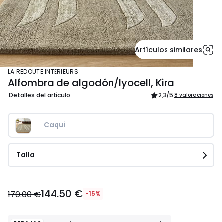
Artículos similares
LA REDOUTE INTERIEURS
Alfombra de algodón/lyocell, Kira
Detalles del artículo
2,3
/5
8 valoraciones
Caqui
Talla
144.50
144.50 €
€
170.00 €
-15%
en
lugar