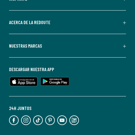
por
parte
de
ACERCA DE LA REDOUTE
La
Redoute.
Puedes
NUESTRAS MARCAS
darte
de
baja
DESCARGAR NUESTRA APP
en
cualquier
momento.
Para
más
24H JUNTOS
información,
puedes
consultar