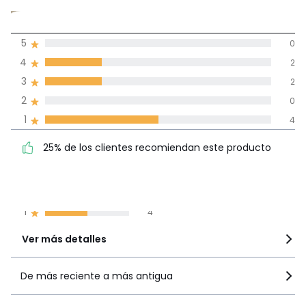
2,3
5
0
(8)
de promedio
4
2
3
2
Reseñas 100% certificadas,
2
0
Compromiso La Redoute
1
4
25% de los clientes
5
0
25% de los clientes recomiendan este producto
recomiendan este producto
4
2
3
2
2
0
1
4
Ver más detalles
De más reciente a más antigua