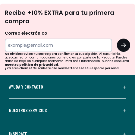
No
Recibe +10% EXTRA para tu primera
te
compra
olvides
revisar
Correo electrónico
tu
OK
correo
para
No olvides revisar tu correo para confirmar tu suscripción.
Al suscribirte,
aceptas recibir comunicaciones comerciales por parte de La Redoute. Puedes
confirmar
darte de baja en cualquier momento. Para más información, puedes consultar
nuestra política de privacidad
.
tu
¿Ya eres cliente? Suscríbete a la newsletter desde tu espacio personal.
suscripción.
Al
AYUDA Y CONTACTO
suscribirte,
aceptas
recibir
NUESTROS SERVICIOS
comunicaciones
comerciales
personalizadas
INSPÍRATE