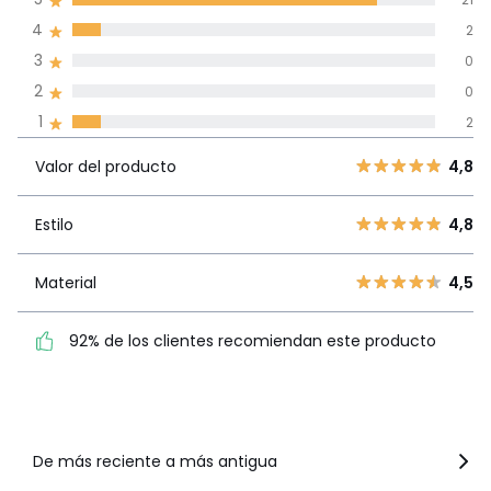
(25)
de promedio
4
2
3
0
Reseñas 100% certificadas,
2
0
Compromiso La Redoute
1
2
Valor del
5
21
4,8
producto
Valor del producto
4,8
4
2
3
0
Estilo
4,8
Estilo
4,8
2
0
1
2
Material
4,5
Material
4,5
92% de los clientes
92% de los clientes recomiendan este producto
recomiendan este producto
Ver más detalles
De más reciente a más antigua