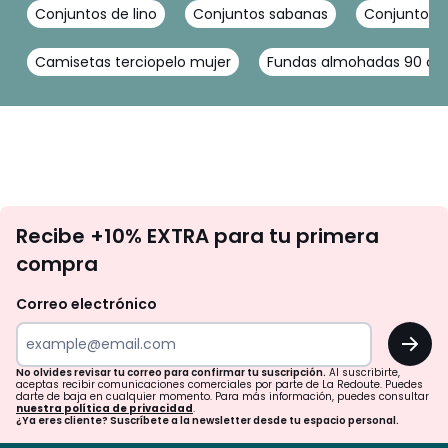
Conjuntos de lino
Conjuntos sabanas
Conjuntos 
Camisetas terciopelo mujer
Fundas almohadas 90 c
No
Recibe +10% EXTRA para tu primera
te
compra
olvides
revisar
Correo electrónico
tu
OK
correo
para
No olvides revisar tu correo para confirmar tu suscripción.
Al suscribirte,
aceptas recibir comunicaciones comerciales por parte de La Redoute. Puedes
confirmar
darte de baja en cualquier momento. Para más información, puedes consultar
nuestra política de privacidad
.
tu
¿Ya eres cliente? Suscríbete a la newsletter desde tu espacio personal.