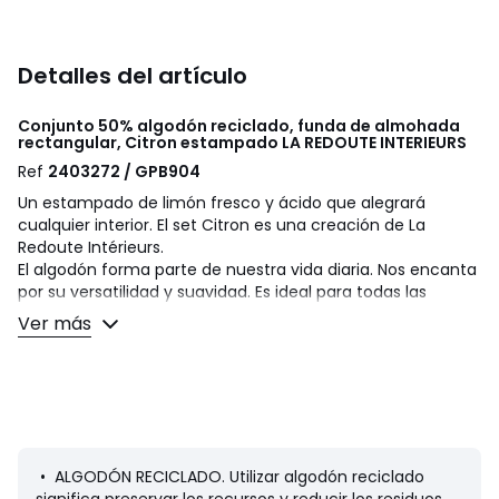
Detalles del artículo
Conjunto 50% algodón reciclado, funda de almohada
rectangular, Citron estampado
LA REDOUTE INTERIEURS
Ref
2403272 / GPB904
Un estampado de limón fresco y ácido que alegrará
cualquier interior. El set Citron es una creación de La
Redoute Intérieurs.
El algodón forma parte de nuestra vida diaria. Nos encanta
por su versatilidad y suavidad. Es ideal para todas las
camas, de los peques a los adultos de la familia!
Ver más
Descripción
• 100 % algodón
• 50% algodón virgen 50% algodón reciclado
• 144 hilos
• Derecho/anverso estampado con limones amarillos
sobre fondo blanco
• ALGODÓN RECICLADO. Utilizar algodón reciclado
• Bajos rectos abotonados