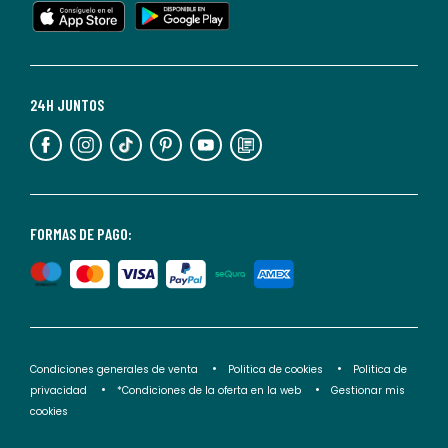
cualquier
momento.
Para
más
24H JUNTOS
información,
puedes
consultar
nuestra
<2>política
FORMAS DE PAGO:
de
privacidad</2>.
Condiciones generales de venta
Politica de cookies
Politica de
privacidad
*Condiciones de la oferta en la web
Gestionar mis
cookies