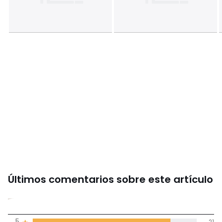
Tallas
Cama 90cm (140x200cm), Cama 105cm
(200x200cm), Cama 150cm (240x220cm), Cama 180cm
(260x240cm)
Últimos comentarios sobre este artículo
4,6
5
21