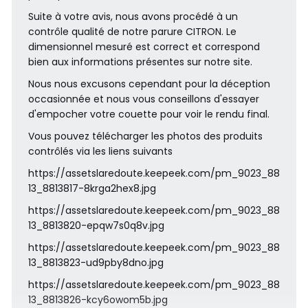
Suite à votre avis, nous avons procédé à un
contrôle qualité de notre parure CITRON. Le
dimensionnel mesuré est correct et correspond
bien aux informations présentes sur notre site.
Nous nous excusons cependant pour la déception
occasionnée et nous vous conseillons d'essayer
d'empocher votre couette pour voir le rendu final.
Vous pouvez télécharger les photos des produits
contrôlés via les liens suivants
https://assetslaredoute.keepeek.com/pm_9023_88
13_8813817-8krga2hex8.jpg
https://assetslaredoute.keepeek.com/pm_9023_88
13_8813820-epqw7s0q8v.jpg
https://assetslaredoute.keepeek.com/pm_9023_88
13_8813823-ud9pby8dno.jpg
https://assetslaredoute.keepeek.com/pm_9023_88
13_8813826-kcy6owom5b.jpg