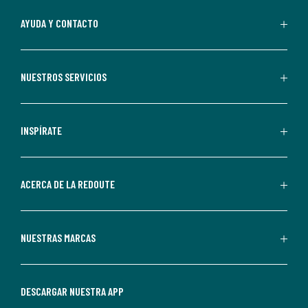
suscripción.
Al
AYUDA Y CONTACTO
suscribirte,
aceptas
recibir
NUESTROS SERVICIOS
comunicaciones
comerciales
personalizadas
INSPÍRATE
por
parte
de
ACERCA DE LA REDOUTE
La
Redoute.
Puedes
NUESTRAS MARCAS
darte
de
baja
DESCARGAR NUESTRA APP
en