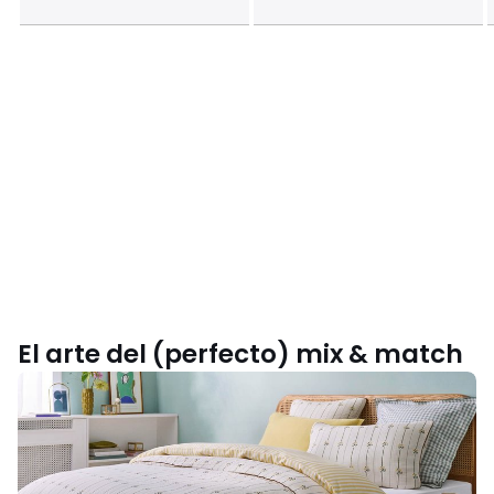
El arte del (perfecto) mix & match
Inspírate
con
nuestra
colección