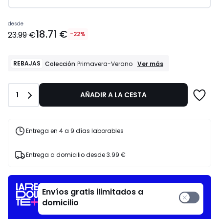
Precio
desde
18.71 €
a
23.99 €
-22%
partir
de
18.71
REBAJAS
REBAJAS
Ver más
Colección
Primavera-Verano
Colección
€
Primavera-
en
Verano
lugar
Cantidad
1
AÑADIR A LA CESTA
de
23.99
€
Entrega en 4 a 9 días laborables
22%
descuento
aplicado.
Entrega a domicilio desde
3.99 €
Envíos gratis ilimitados a
domicilio