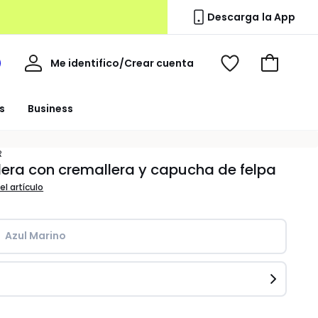
Descarga la App
Mi
Me identifico/Crear cuenta
i
Ver
Ir
cuenta
spacio
mis
a
a
favoritos
la
s
Business
edoute
cesta
R
ra con cremallera y capucha de felpa
el artículo
Azul Marino