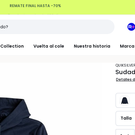
Devoluciones hasta 100 días
M
e
L
Collection
Vuelta al cole
Nuestra historia
Marca
R
+
QUIKSILVE
Sudade
Detalles d
Talla