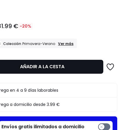
dad
31.99 €
-20%
REBAJAS
S
Ver más
Colección
Primavera-Verano
Colección
Primavera-
Verano
AÑADIR A LA CESTA
to
rega en 4 a 9 días laborables
rega a domicilio desde
3.99 €
Envíos gratis ilimitados a domicilio