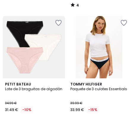
4
/
5
PETIT BATEAU
TOMMY HILFIGER
Lote de 3 braguitas de algodón
Paquete de 3 culotes Essentials
34.99 €
39.99 €
31.49 €
-10%
33.99 €
-15%