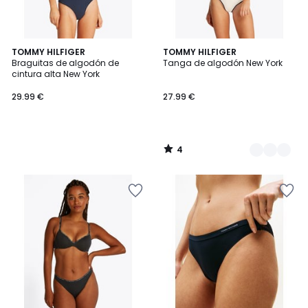
4
TOMMY HILFIGER
2
TOMMY HILFIGER
/
Braguitas de algodón de
Tanga de algodón New York
Colores
5
cintura alta New York
29.99 €
27.99 €
4
/
5