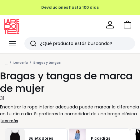
Devoluciones hasta 100 días
Ir
a
La
la
Redoute
Menu
Buscar
cesta
Últimos
...
artículos
Lencería
Bragas y tangas
Bragas y tangas de marca
vistos
de mujer
31
Encontrar la ropa interior adecuada puede marcar la diferencia
en tu día a día. Si prefieres la comodidad de una braga clásica
o el corte atrevido de un tanga, estás en el lugar indicado. En La
Leer más
Redoute, hemos reunido una cuidada selección de modelos de
marca pensados para adaptarse a tu ritmo y a tu estilo.
Sujetadores
Picardías