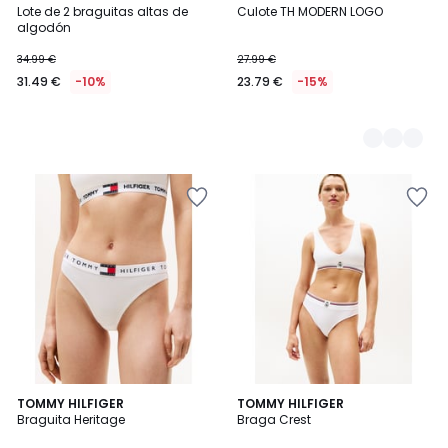
Lote de 2 braguitas altas de
Culote TH MODERN LOGO
Colores
algodón
34.99 €
27.99 €
31.49 €
-10%
23.79 €
-15%
5
3
TOMMY HILFIGER
2
TOMMY HILFIGER
/
Braguita Heritage
Braga Crest
Colores
Colores
5