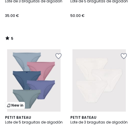
/
Lote de 3 braguitas de algodón
Lote de 5 braguitas de algodón
5
35.00
35.00 €
50.00 €
€.
5
/
5
New in
5
PETIT BATEAU
PETIT BATEAU
/
Lote de 5 braguitas de algodón
Lote de 3 braguitas de algodón
5