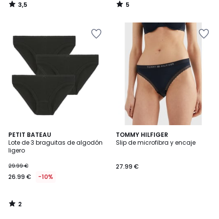
3,5
5
/
/
5
5
2
PETIT BATEAU
TOMMY HILFIGER
/
Lote de 3 braguitas de algodón
Slip de microfibra y encaje
5
ligero
29.99 €
27.99 €
26.99 €
-10%
2
/
5