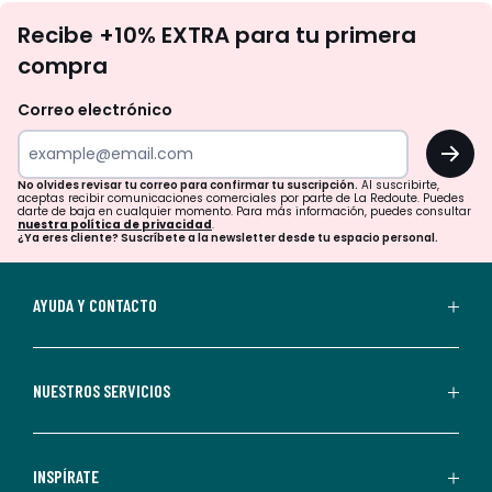
No
Recibe +10% EXTRA para tu primera
te
compra
olvides
revisar
Correo electrónico
tu
OK
correo
para
No olvides revisar tu correo para confirmar tu suscripción.
Al suscribirte,
aceptas recibir comunicaciones comerciales por parte de La Redoute. Puedes
confirmar
darte de baja en cualquier momento. Para más información, puedes consultar
nuestra política de privacidad
.
tu
¿Ya eres cliente? Suscríbete a la newsletter desde tu espacio personal.
suscripción.
Al
AYUDA Y CONTACTO
suscribirte,
aceptas
recibir
NUESTROS SERVICIOS
comunicaciones
comerciales
personalizadas
INSPÍRATE