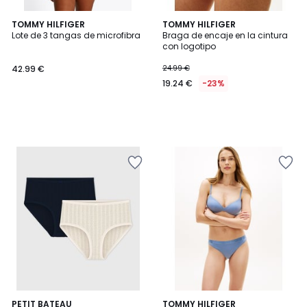
TOMMY HILFIGER
TOMMY HILFIGER
Lote de 3 tangas de microfibra
Braga de encaje en la cintura
con logotipo
42.99 €
24.99 €
19.24 €
-23%
PETIT BATEAU
2
TOMMY HILFIGER