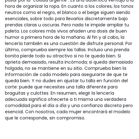
pasar por la "colada urgente". Es una auténtica ventaja a la
hora de organizar la ropa. En cuanto a los colores, los tonos
neutros como el negro, el blanco o el beige siguen siendo
esenciales, sobre todo para llevarlos discretamente bajo
prendas claras u oscuras. Pero nada te impide ampliar tu
paleta. Los colores más vivos añaden una dosis de buen
humor a primera hora de la mañana. Al fin y al cabo, la
lencería también es una cuestión de disfrute personal. Por
último, comprueba siempre las tallas. Incluso una prenda
bonita pierde todo su atractivo si no te queda bien. Si
aprieta demasiado, resulta incómoda; si queda demasiado
holgada, no se mantiene en su sitio. Comprueba bien la
información de cada modelo para asegurarte de que te
queda bien. Y no dudes en ajustar tu talla en función del
corte: puede que necesites una talla diferente para
braguitas y culottes. En resumen, elegir la lencería
adecuada significa ofrecerte a ti misma una verdadera
comodidad para el día a día y una confianza discreta pero
esencial. Con nosotros, cada mujer encontrará el modelo
que le corresponde, sin compromiso.