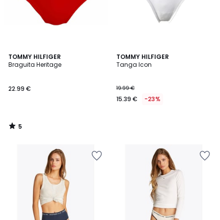
5
TOMMY HILFIGER
TOMMY HILFIGER
/
Braguita Heritage
Tanga Icon
5
22.99 €
19.99 €
15.39 €
-23%
5
/
5