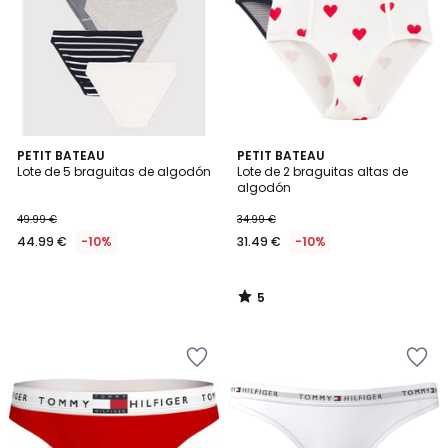
5
PETIT BATEAU
PETIT BATEAU
/
Lote de 5 braguitas de algodón
Lote de 2 braguitas altas de
5
algodón
49.99 €
34.99 €
44.99 €
-10%
31.49 €
-10%
5
/
5