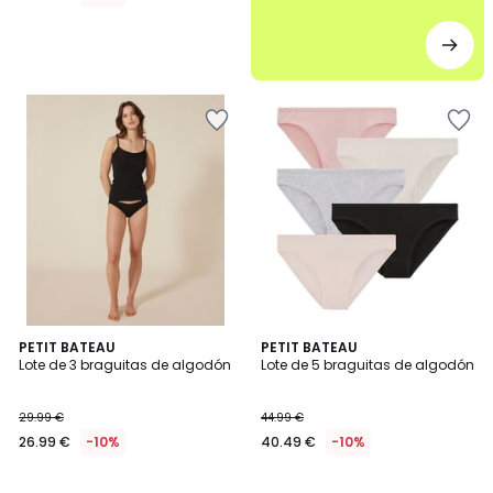
3,5
5
PETIT BATEAU
PETIT BATEAU
/ 5
/
Lote de 3 braguitas de algodón
Lote de 5 braguitas de algodón
5
29.99 €
44.99 €
26.99 €
-10%
40.49 €
-10%