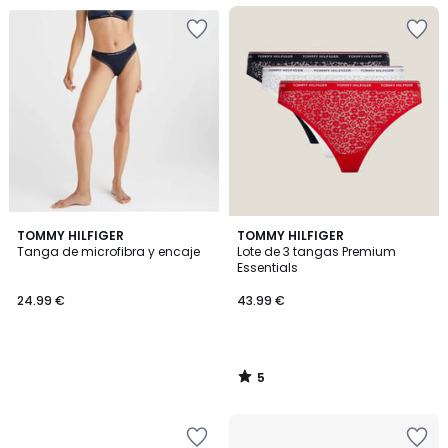
5
TOMMY HILFIGER
TOMMY HILFIGER
/
Tanga de microfibra y encaje
Lote de 3 tangas Premium
5
Essentials
24.99 €
43.99 €
5
/
5