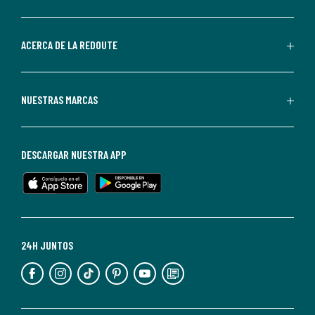
por
parte
de
ACERCA DE LA REDOUTE
La
Redoute.
Puedes
NUESTRAS MARCAS
darte
de
baja
DESCARGAR NUESTRA APP
en
cualquier
momento.
Para
más
24H JUNTOS
información,
puedes
consultar