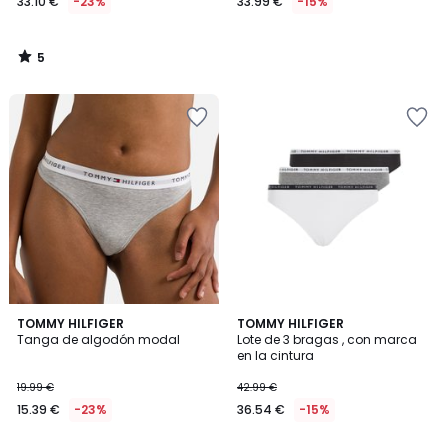
33.10 €
-23%
33.99 €
-15%
5
/
5
4
TOMMY HILFIGER
TOMMY HILFIGER
/
Tanga de algodón modal
Lote de 3 bragas , con marca
5
en la cintura
19.99 €
42.99 €
15.39 €
-23%
36.54 €
-15%