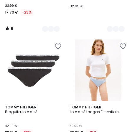
22.99 €
32.99 €
17.70 €
-23%
5
/
5
5
TOMMY HILFIGER
TOMMY HILFIGER
/
Braguita, lote de 3
Lote de 3 tangas Essentials
5
42.99 €
39.99 €