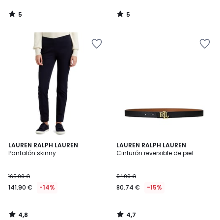
5
5
/
/
5
5
4,8
4,7
LAUREN RALPH LAUREN
LAUREN RALPH LAUREN
/ 5
/ 5
Pantalón skinny
Cinturón reversible de piel
165.00 €
94.99 €
141.90 €
-14%
80.74 €
-15%
4,8
4,7
/
/