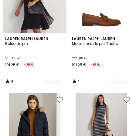
5
1
2
LAUREN RALPH LAUREN
2
LAUREN RALPH LAUREN
/
/
Bolso de piel
Mocasines de piel Tasha
Colores
Colores
5
5
255.00 €
225.00 €
191.25 €
-25%
191.25 €
-15%
5
1
/
/
5
5