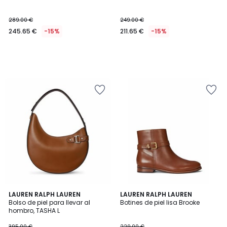
289.00 €
249.00 €
245.65 €
-15%
211.65 €
-15%
3
LAUREN RALPH LAUREN
LAUREN RALPH LAUREN
/
Bolso de piel para llevar al
Botines de piel lisa Brooke
5
hombro, TASHA L
395.00 €
229.00 €