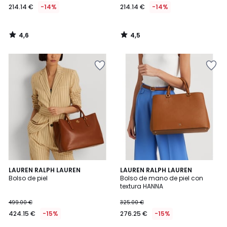
214.14 €
-14%
214.14 €
-14%
4,6
4,5
/
/
5
5
5
5
LAUREN RALPH LAUREN
LAUREN RALPH LAUREN
/
/
Bolso de piel
Bolso de mano de piel con
5
5
textura HANNA
499.00 €
325.00 €
424.15 €
-15%
276.25 €
-15%