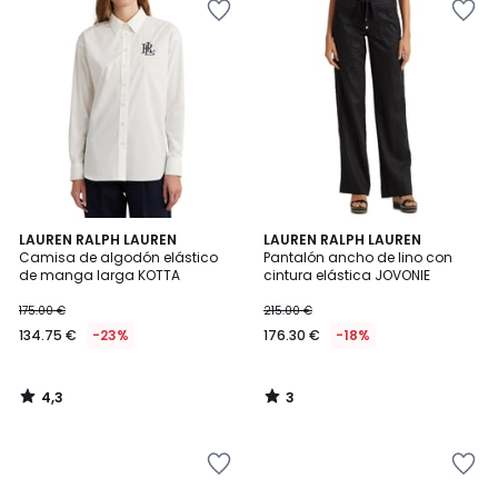
4,3
3
LAUREN RALPH LAUREN
LAUREN RALPH LAUREN
/ 5
/
Camisa de algodón elástico
Pantalón ancho de lino con
5
de manga larga KOTTA
cintura elástica JOVONIE
175.00 €
215.00 €
134.75 €
-23%
176.30 €
-18%
4,3
3
/
/
5
5