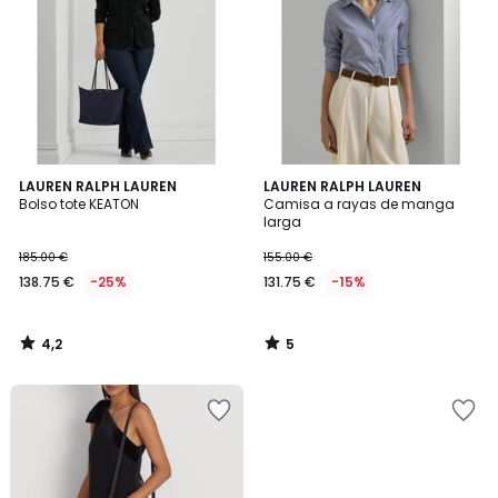
4,2
5
LAUREN RALPH LAUREN
LAUREN RALPH LAUREN
/ 5
/
Bolso tote KEATON
Camisa a rayas de manga
5
larga
185.00 €
155.00 €
138.75 €
-25%
131.75 €
-15%
4,2
5
/
/
5
5