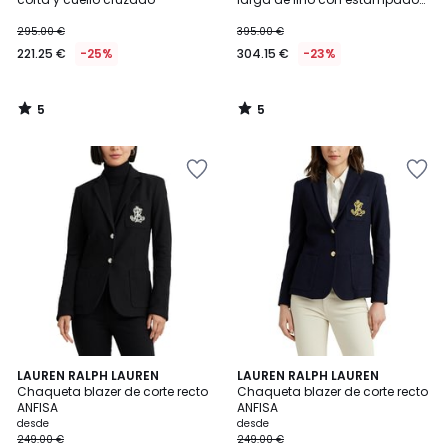
de flores
295.00 €
395.00 €
221.25 €
-25%
304.15 €
-23%
5
5
/
/
5
5
4,6
4,5
LAUREN RALPH LAUREN
LAUREN RALPH LAUREN
/ 5
/ 5
Chaqueta blazer de corte recto
Chaqueta blazer de corte recto
ANFISA
ANFISA
desde
desde
249.00 €
249.00 €