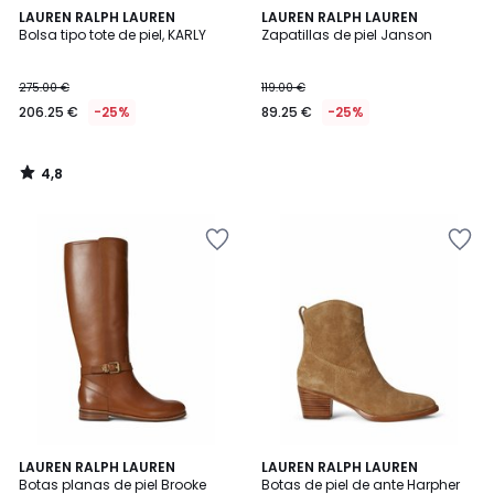
4,8
LAUREN RALPH LAUREN
LAUREN RALPH LAUREN
/ 5
Bolsa tipo tote de piel, KARLY
Zapatillas de piel Janson
275.00 €
119.00 €
206.25 €
-25%
89.25 €
-25%
4,8
/
5
LAUREN RALPH LAUREN
LAUREN RALPH LAUREN
Botas planas de piel Brooke
Botas de piel de ante Harpher