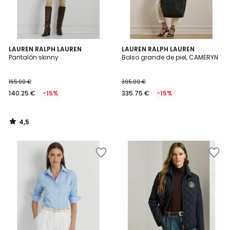
4,5
LAUREN RALPH LAUREN
LAUREN RALPH LAUREN
/ 5
Pantalón skinny
Bolso grande de piel, CAMERYN
165.00 €
395.00 €
140.25 €
-15%
335.75 €
-15%
4,5
/
5