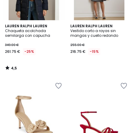
4,5
LAUREN RALPH LAUREN
LAUREN RALPH LAUREN
/ 5
Chaqueta acolchada
Vestido corto a rayas sin
semilarga con capucha
mangas y cuello redondo
349.00 €
255.00 €
261.75 €
-25%
216.75 €
-15%
4,5
/
5