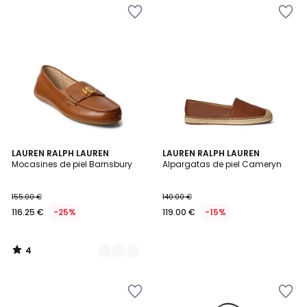
4
2
LAUREN RALPH LAUREN
LAUREN RALPH LAUREN
/
Mocasines de piel Barnsbury
Alpargatas de piel Cameryn
Colores
5
155.00 €
140.00 €
116.25 €
-25%
119.00 €
-15%
4
/
5