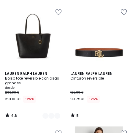
5
4,6
5
2
LAUREN RALPH LAUREN
LAUREN RALPH LAUREN
/ 5
/
Bolso tote reversible con asas
Cinturón reversible
Colores
5
grandes
desde
200.00 €
125.00 €
150.00 €
-25%
93.75 €
-25%
4,6
5
/
/
5
5