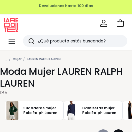
REMATE FINAL HASTA -70%
Ir
a
La
la
Redoute
Menu
Buscar
cesta
Últimos
...
artículos
Mujer
LAUREN RALPH LAUREN
Moda Mujer LAUREN RALPH
vistos
LAUREN
185
Sudaderas mujer
Camisetas mujer
Polo Ralph Lauren
Polo Ralph Lauren