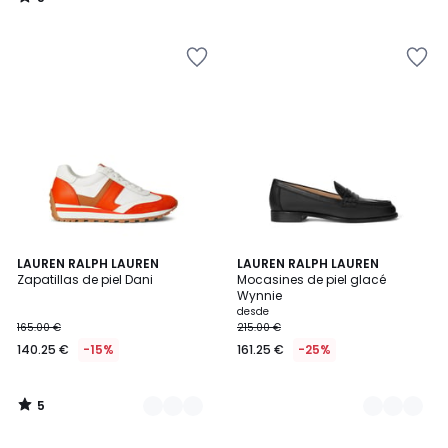
/
5
5
2
LAUREN RALPH LAUREN
2
LAUREN RALPH LAUREN
/
Zapatillas de piel Dani
Mocasines de piel glacé
Colores
Colores
5
Wynnie
desde
165.00 €
215.00 €
140.25 €
-15%
161.25 €
-25%
5
/
5