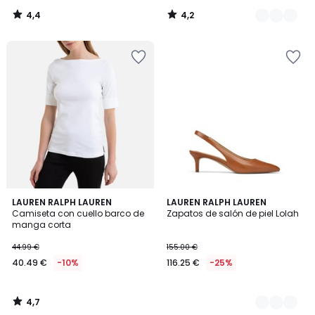
4,4
4,2
/
/
5
5
4,7
LAUREN RALPH LAUREN
2
LAUREN RALPH LAUREN
/ 5
Camiseta con cuello barco de
Zapatos de salón de piel Lolah
Colores
manga corta
44.99 €
155.00 €
40.49 €
-10%
116.25 €
-25%
4,7
/