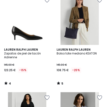
4
5
LAUREN RALPH LAUREN
LAUREN RALPH LAUREN
/
/
Zapatos de piel de tacón
Bolso tote mediano KEATON
5
5
Adrienne
145.00 €
145.00 €
123.25 €
-15%
108.75 €
-25%
4
5
/
/
5
5