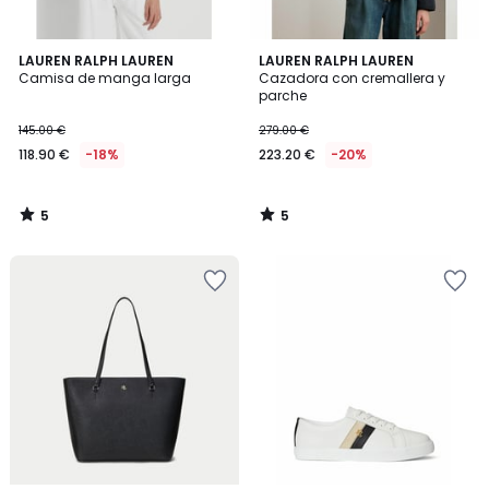
5
5
LAUREN RALPH LAUREN
LAUREN RALPH LAUREN
/
/
Camisa de manga larga
Cazadora con cremallera y
5
5
parche
145.00 €
279.00 €
118.90 €
-18%
223.20 €
-20%
5
5
/
/
5
5