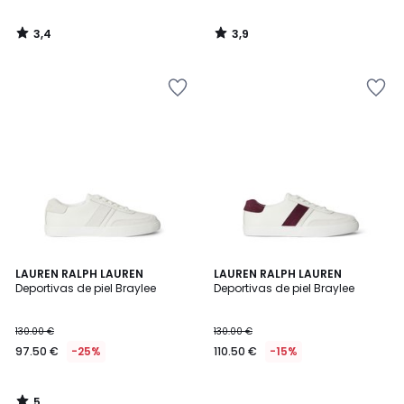
3,4
3,9
/
/
5
5
5
LAUREN RALPH LAUREN
LAUREN RALPH LAUREN
/
Deportivas de piel Braylee
Deportivas de piel Braylee
5
130.00 €
130.00 €
97.50 €
-25%
110.50 €
-15%
5