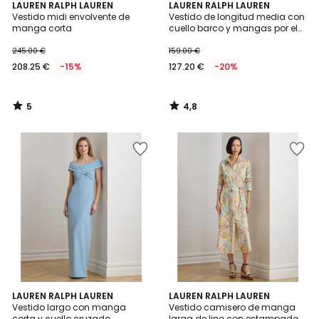
5
4,8
LAUREN RALPH LAUREN
LAUREN RALPH LAUREN
/
/ 5
Vestido midi envolvente de
Vestido de longitud media con
5
manga corta
cuello barco y mangas por el
codo
245.00 €
159.00 €
208.25 €
-15%
127.20 €
-20%
5
4,8
/
/
5
5
5
5
LAUREN RALPH LAUREN
LAUREN RALPH LAUREN
/
/
Vestido largo con manga
Vestido camisero de manga
5
5
corta y cuello cruzado
larga de lino con estampado