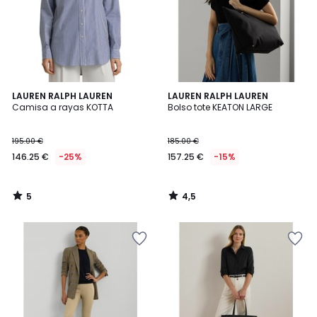
5
4,5
LAUREN RALPH LAUREN
LAUREN RALPH LAUREN
/
/ 5
Camisa a rayas KOTTA
Bolso tote KEATON LARGE
5
195.00 €
185.00 €
146.25 €
-25%
157.25 €
-15%
5
4,5
/
/
5
5