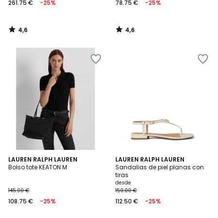
261.75 €
-25%
78.75 €
-25%
en
lugar
de
4,6
4,6
349.00
/
/
5
5
€
25%
descuento
aplicado.
4,4
4,2
LAUREN RALPH LAUREN
3
LAUREN RALPH LAUREN
/ 5
/ 5
Bolso tote KEATON M
Sandalias de piel planas con
Colores
tiras
desde
145.00 €
150.00 €
108.75 €
-25%
112.50 €
-25%