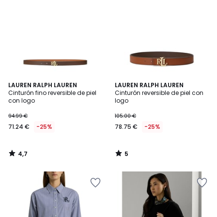
4,7
5
LAUREN RALPH LAUREN
LAUREN RALPH LAUREN
/ 5
/
Cinturón fino reversible de piel
Cinturón reversible de piel con
5
con logo
logo
94.99 €
105.00 €
71.24 €
-25%
78.75 €
-25%
4,7
5
/
/
5
5