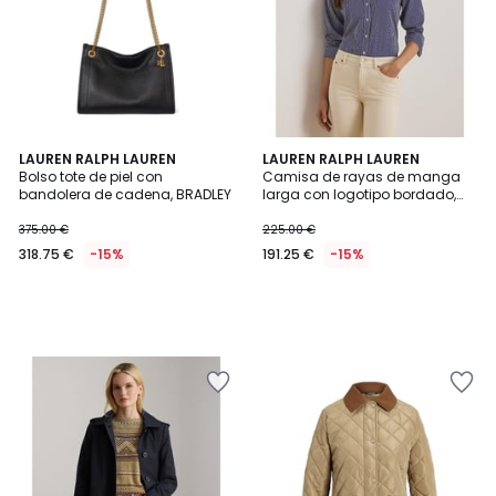
LAUREN RALPH LAUREN
LAUREN RALPH LAUREN
Bolso tote de piel con
Camisa de rayas de manga
bandolera de cadena, BRADLEY
larga con logotipo bordado,
KOTTA
375.00 €
225.00 €
318.75 €
-15%
191.25 €
-15%