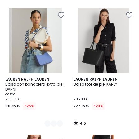
5
5
4,5
2
LAUREN RALPH LAUREN
LAUREN RALPH LAUREN
/ 5
Bolso con bandolera extraíble
Bolso tote de piel KARLY
Colores
DANNI
desde
255.00 €
295.00 €
191.25 €
-25%
227.15 €
-23%
4,5
/
5