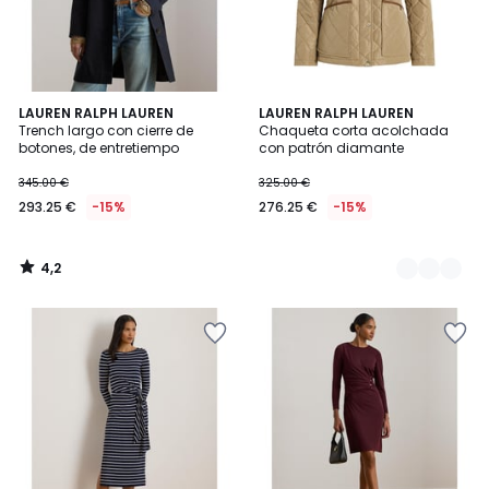
4,2
LAUREN RALPH LAUREN
2
LAUREN RALPH LAUREN
/ 5
Trench largo con cierre de
Chaqueta corta acolchada
Colores
botones, de entretiempo
con patrón diamante
345.00 €
325.00 €
293.25 €
-15%
276.25 €
-15%
4,2
/
5