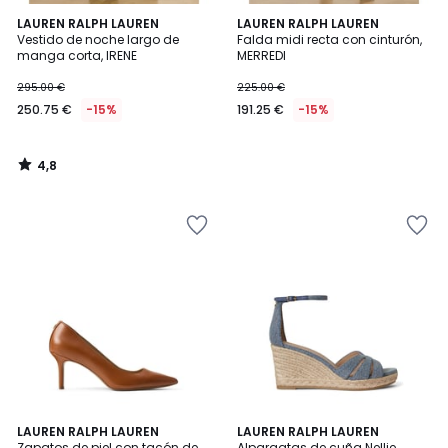
4,8
LAUREN RALPH LAUREN
LAUREN RALPH LAUREN
/ 5
Vestido de noche largo de
Falda midi recta con cinturón,
manga corta, IRENE
MERREDI
295.00 €
225.00 €
250.75 €
-15%
191.25 €
-15%
4,8
/
5
4,7
2
LAUREN RALPH LAUREN
LAUREN RALPH LAUREN
/ 5
Zapatos de piel con tacón de
Alpargatas de cuña Nellie