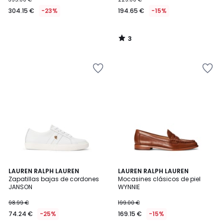
304.15 €
-23%
194.65 €
-15%
3
/
5
3,4
3,9
LAUREN RALPH LAUREN
LAUREN RALPH LAUREN
/ 5
/ 5
Zapatillas bajas de cordones
Mocasines clásicos de piel
JANSON
WYNNIE
98.99 €
199.00 €
74.24 €
-25%
169.15 €
-15%