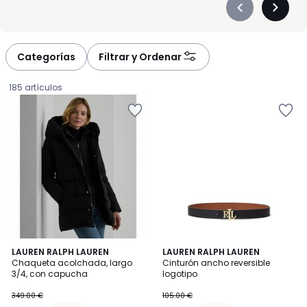
Précédent
Suivan
-
-
défiler
défiler
à
à
Categorías
Filtrar y Ordenar
gauche
droite
185 artículos
4,6
4,6
LAUREN RALPH LAUREN
LAUREN RALPH LAUREN
/ 5
/ 5
Chaqueta acolchada, largo
Cinturón ancho reversible
3/4, con capucha
logotipo
261.75
349.00 €
105.00 €
€