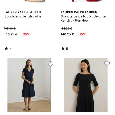
4
5
LAUREN RALPH LAUREN
LAUREN RALPH LAUREN
/
/
Sandalias de rafia Allie
Sandalias de tacón de ante
5
5
Kendyl, Kitten Heel
195.00 €
165.00 €
146.25 €
-25%
140.25 €
-15%
4
5
/
/
5
5