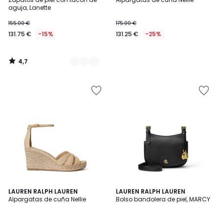
Colores
aguja, Lanette
155.00 €
175.00 €
131.75 €
-15%
131.25 €
-25%
4,7
/
5
5
LAUREN RALPH LAUREN
LAUREN RALPH LAUREN
/
Alpargatas de cuña Nellie
Bolso bandolera de piel, MARCY
5