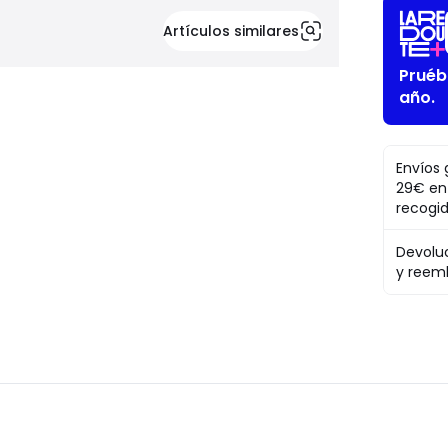
Artículos similares
Pruéb
año.
Envíos 
29€ en
recogi
Devolu
y reem