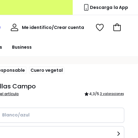
Descarga la App
Mi
Me identifico/Crear cuenta
i
Ver
Ir
cuenta
spacio
mis
a
a
favoritos
la
s
Business
edoute
cesta
esponsable
Cuero vegetal
illas Campo
el artículo
4,3
/5
3 valoraciones
Blanco/azul