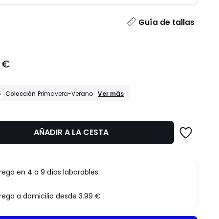
dad
Guía de tallas
 €
REBAJAS
S
Ver más
Colección
Primavera-Verano
Colección
Primavera-
Verano
AÑADIR A LA CESTA
rega en 4 a 9 días laborables
rega a domicilio desde
3.99 €