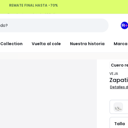
Devoluciones hasta 100 días
M
e
L
Collection
Vuelta al cole
Nuestra historia
Marca
R
+
Cuero r
VEJA
Zapat
Detalles d
Talla