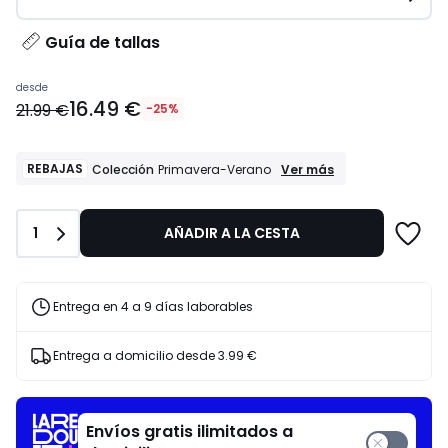
Guía de tallas
Precio
desde
16.49 €
a
21.99 €
-25%
partir
de
16.49
REBAJAS
REBAJAS
Ver más
Colección
Primavera-Verano
Colección
€
Primavera-
en
Verano
lugar
Cantidad
1
AÑADIR A LA CESTA
de
21.99
€
Entrega en 4 a 9 días laborables
25%
descuento
aplicado.
Entrega a domicilio desde
3.99 €
Envíos gratis ilimitados a