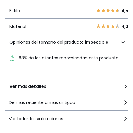
3
3
Estilo
4,5
Estilo
4,5
2
0
1
0
Material
4,3
Material
4,3
Opiniones del tamaño
Opiniones del tamaño del producto
impecable
del producto
impecable
88% de los clientes recomiendan este producto
88% de los clientes
recomiendan este producto
Ver más detalles
De más reciente a más antigua
Ver todas las valoraciones