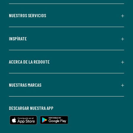
aceptas
recibir
NUESTROS SERVICIOS
comunicaciones
comerciales
personalizadas
INSPÍRATE
por
parte
de
ACERCA DE LA REDOUTE
La
Redoute.
Puedes
NUESTRAS MARCAS
darte
de
baja
DESCARGAR NUESTRA APP
en
cualquier
momento.