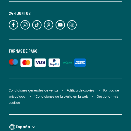
Para
más
24H JUNTOS
información,
puedes
consultar
nuestra
<2>política
FORMAS DE PAGO:
de
privacidad</2>.
Condiciones generales de venta
Politica de cookies
Politica de
privacidad
*Condiciones de la oferta en la web
Gestionar mis
cookies
España