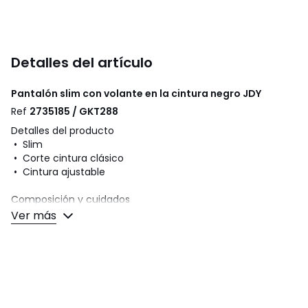
Detalles del artículo
Pantalón slim con volante en la cintura negro
JDY
Ref
2735185 / GKT288
Detalles del producto
• Slim
• Corte cintura clásico
• Cintura ajustable
Composición y cuidados
• 95% poliéster y 5% elastán
Ver más
• Para su cuidado, te recomendamos seguir los consejos
indicados en la etiqueta
Colores
Negro
Tallas
XS / L30, XS / L32, S / L30, S / L32, M / L30, M / L32, L
/ L30, L / L32, XL / L30, XL / L32, XXL / L32