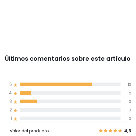
Últimos comentarios sobre este artículo
4,6
5
13
(18)
de promedio
4
2
3
3
Reseñas 100% certificadas,
2
0
Compromiso La Redoute
1
0
Valor del
5
13
4,6
producto
Valor del producto
4,6
4
2