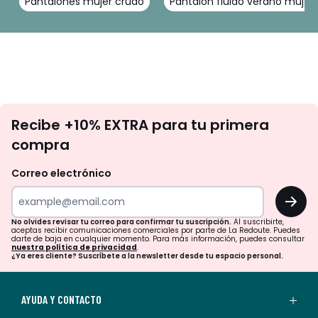
Pantalones mujer crudo
Pantalon fluido verano mujer
No
Recibe +10% EXTRA para tu primera
te
compra
olvides
revisar
Correo electrónico
tu
OK
correo
para
No olvides revisar tu correo para confirmar tu suscripción.
Al suscribirte,
aceptas recibir comunicaciones comerciales por parte de La Redoute. Puedes
confirmar
darte de baja en cualquier momento. Para más información, puedes consultar
nuestra política de privacidad
.
tu
¿Ya eres cliente? Suscríbete a la newsletter desde tu espacio personal.
suscripción.
Al
AYUDA Y CONTACTO
suscribirte,