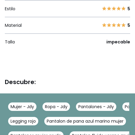
Estilo
5
Material
5
Talla
impecable
Descubre:
Mujer - Jdy
Ropa - Jdy
Pantalones - Jdy
Pant
Legging rojo
Pantalon de pana azul marino mujer