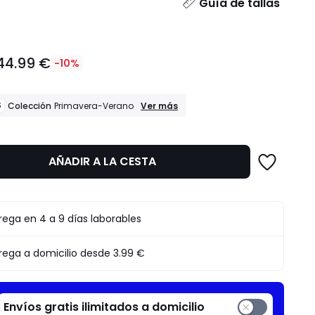
dad
Guía de tallas
44.99 €
-10%
REBAJAS
S
Ver más
Colección
Primavera-Verano
Colección
Primavera-
Verano
AÑADIR A LA CESTA
to
rega en 4 a 9 días laborables
rega a domicilio desde
3.99 €
Envíos gratis ilimitados a domicilio