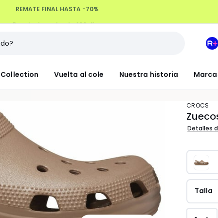
Devoluciones hasta 100 días
M
e
L
Collection
Vuelta al cole
Nuestra historia
Marca
R
+
CROCS
Zuecos
Detalles d
Talla