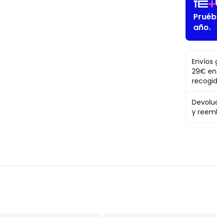
Pruéb
año.
Envíos 
29€ en
recogi
Devolu
y reem