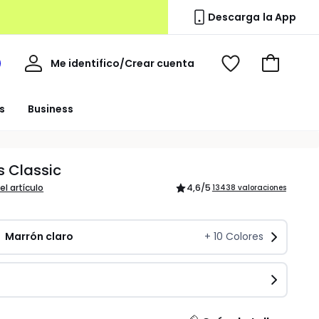
Descarga la App
Mi
Me identifico/Crear cuenta
i
Ver
Ir
cuenta
spacio
mis
a
a
favoritos
la
s
Business
edoute
cesta
 Classic
el artículo
4,6
/5
13438 valoraciones
Marrón claro
+
10
Colores