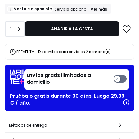
de
171.60
Montaje
Montaje disponible
Ver más
Servicio
opcional
disponible
€
Servicio
en
opcional
lugar
Cantidad
1
AÑADIR A LA CESTA
de
220.00
€
PREVENTA - Disponible para envío en 2 semana(s)
22%
descuento
aplicado.
Envíos gratis ilimitados a
domicilio
Pruébalo gratis durante 30 días. Luego 29,99
€ / año.
Métodos de entrega