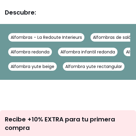
Descubre:
Alfombras - La Redoute Interieurs
Alfombras de salón -
Alfombra redonda
Alfombra infantil redonda
Alfo
Alfombra yute beige
Alfombra yute rectangular
A
No
Recibe +10% EXTRA para tu primera
te
compra
olvides