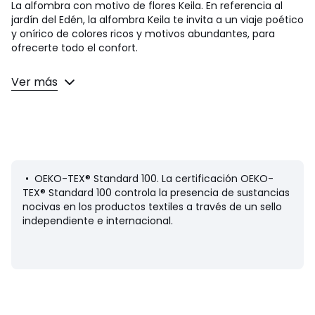
La alfombra con motivo de flores Keila. En referencia al
jardín del Edén, la alfombra Keila te invita a un viaje poético
y onírico de colores ricos y motivos abundantes, para
ofrecerte todo el confort.
Descripción
Ver más
• 100% lana
• 4700 g/m²
• Grosor: 2,5 a 3 cm
• Tipo de tejido: manual
• Puede secarse al sol: sí
• Uso interior: sí
• Uso en exterior: no
• OEKO-TEX® Standard 100. La certificación OEKO-
• Fabricación artesanal
TEX® Standard 100 controla la presencia de sustancias
nocivas en los productos textiles a través de un sello
Calidad
independiente e internacional.
• La lana es una fibra cálida y cómoda. Las alfombras de
lana también son excelentes aislantes térmicos y
acústicos.
• Trenzada a mano, cada pieza es única y puede
presentar ligeras irregularidades que la hacen más
auténtica. Los colores y dimensiones pueden variar