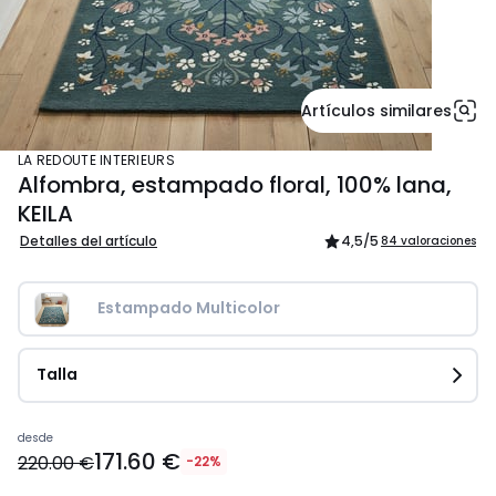
Artículos similares
LA REDOUTE INTERIEURS
Alfombra, estampado floral, 100% lana,
KEILA
Detalles del artículo
4,5
/5
84 valoraciones
Estampado Multicolor
Talla
Precio
desde
171.60 €
a
220.00 €
-22%
partir