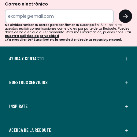
revisar
Correo electrónico
tu
OK
correo
para
No olvides revisar tu correo para confirmar tu suscripción.
Al suscribirte,
aceptas recibir comunicaciones comerciales por parte de La Redoute. Puedes
confirmar
darte de baja en cualquier momento. Para más información, puedes consultar
nuestra política de privacidad
.
tu
¿Ya eres cliente? Suscríbete a la newsletter desde tu espacio personal.
suscripción.
Al
AYUDA Y CONTACTO
suscribirte,
aceptas
recibir
NUESTROS SERVICIOS
comunicaciones
comerciales
personalizadas
INSPÍRATE
por
parte
de
ACERCA DE LA REDOUTE
La