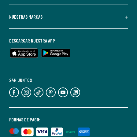
Redoute.
Puedes
NUESTRAS MARCAS
darte
de
baja
DESCARGAR NUESTRA APP
en
cualquier
momento.
Para
más
24H JUNTOS
información,
puedes
consultar
nuestra
<2>política
FORMAS DE PAGO:
de
privacidad</2>.