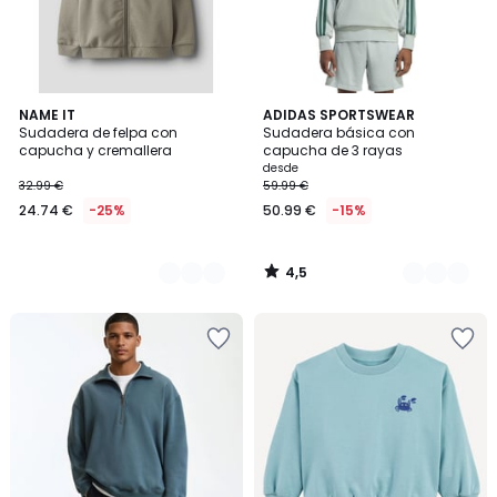
4,5
2
NAME IT
3
ADIDAS SPORTSWEAR
/ 5
Sudadera de felpa con
Sudadera básica con
Colores
Colores
capucha y cremallera
capucha de 3 rayas
desde
32.99 €
59.99 €
24.74 €
-25%
50.99 €
-15%
4,5
/
5