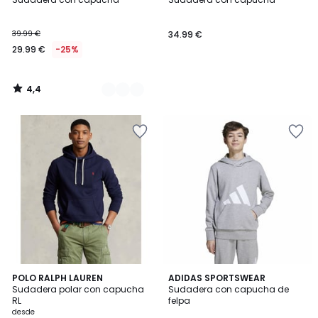
Colores
39.99 €
34.99 €
29.99 €
-25%
4,4
/
5
4,4
4,8
5
POLO RALPH LAUREN
ADIDAS SPORTSWEAR
/ 5
/ 5
Sudadera polar con capucha
Sudadera con capucha de
Colores
RL
felpa
desde