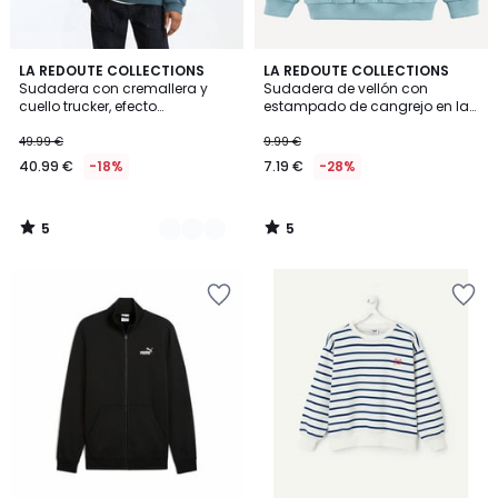
5
5
2
LA REDOUTE COLLECTIONS
LA REDOUTE COLLECTIONS
/
/
Sudadera con cremallera y
Sudadera de vellón con
Colores
5
5
cuello trucker, efecto
estampado de cangrejo en la
desgastado
parte delantera y trasera
49.99 €
9.99 €
40.99 €
-18%
7.19 €
-28%
5
5
/
/
5
5