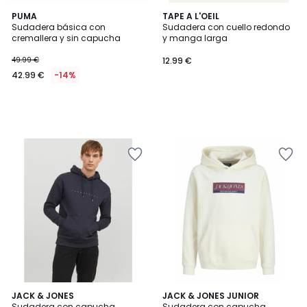
PUMA
TAPE A L'OEIL
Sudadera básica con
Sudadera con cuello redondo
cremallera y sin capucha
y manga larga
49.99 €
12.99 €
42.99 €
-14%
4,4
4
JACK & JONES
JACK & JONES JUNIOR
/ 5
Sudadera con capucha
Sudadera con capucha