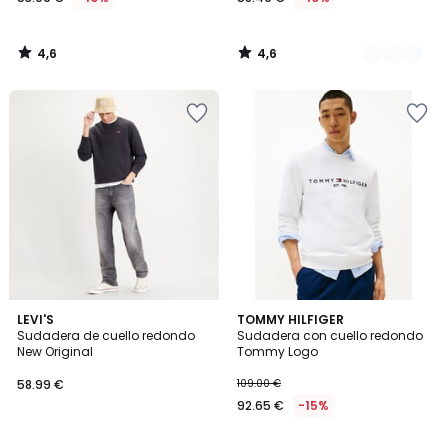
4,6
4,6
/
/
5
5
4
LEVI'S
TOMMY HILFIGER
/
Sudadera de cuello redondo
Sudadera con cuello redondo
5
New Original
Tommy Logo
58.99 €
109.00 €
92.65 €
-15%