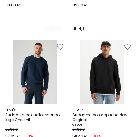
119.00 €
119.00 €
4,9
/
5
4,6
4,6
LEVI'S
2
LEVI'S
/ 5
/ 5
Sudadera de cuello redondo
Sudadera con capucha New
Colores
logo Chesthit
Original
desde
58.99 €
64.99 €
53.09 €
-10%
58.49 €
-10%