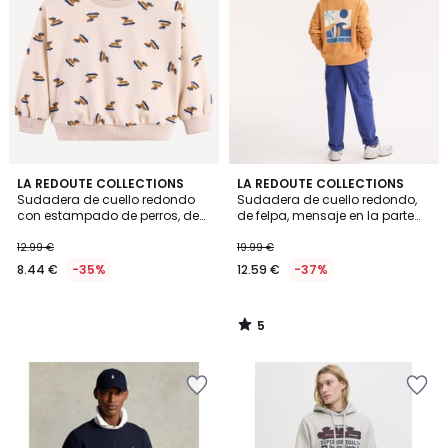
5
LA REDOUTE COLLECTIONS
LA REDOUTE COLLECTIONS
/
Sudadera de cuello redondo
Sudadera de cuello redondo,
5
con estampado de perros, de
de felpa, mensaje en la parte
felpa
delantera y estampado en la
espalda
12.99 €
19.99 €
8.44 €
-35%
12.59 €
-37%
5
/
5