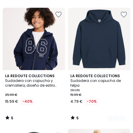
5
€
15%
descuento
aplicado.
5
5
LA REDOUTE COLLECTIONS
5
LA REDOUTE COLLECTIONS
/
/
Sudadera con capucha y
Sudadera con capucha de
Colores
5
5
cremallera, diseño de estilo
felpa
universitario, tejido de felpa
desde
25.99 €
15.99 €
15.59 €
-40%
4.79 €
-70%
5
5
/
/
5
5