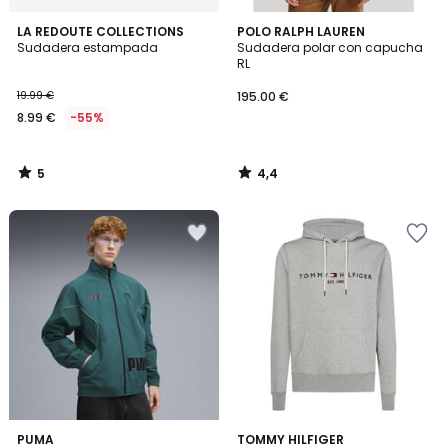
5
4,4
LA REDOUTE COLLECTIONS
POLO RALPH LAUREN
/
/ 5
Sudadera estampada
Sudadera polar con capucha
5
RL
19.99 €
195.00 €
8.99 €
-55%
5
4,4
/
/
5
5
5
2
PUMA
2
TOMMY HILFIGER