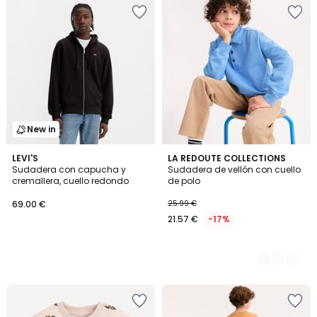
New in
LEVI'S
3
LA REDOUTE COLLECTIONS
Sudadera con capucha y
Sudadera de vellón con cuello
Colores
cremallera, cuello redondo
de polo
69.00 €
25.99 €
21.57 €
-17%