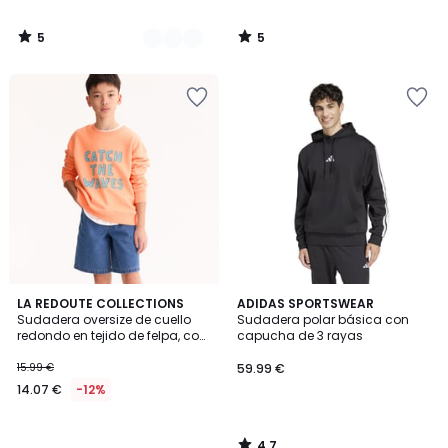
5
5
/
/
5
5
4,7
LA REDOUTE COLLECTIONS
ADIDAS SPORTSWEAR
/ 5
Sudadera oversize de cuello
Sudadera polar básica con
redondo en tejido de felpa, con
capucha de 3 rayas
mensaje estampado en la
parte delantera
15.99 €
59.99 €
14.07 €
-12%
4,7