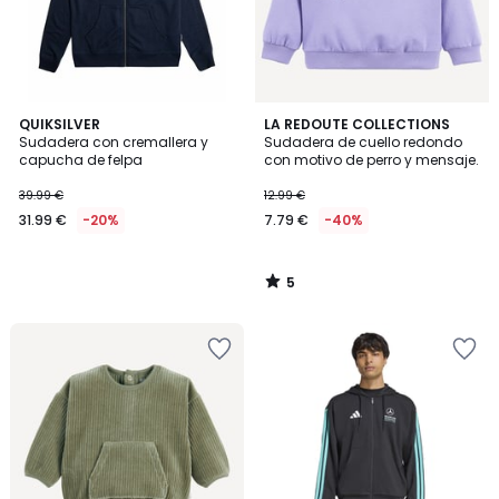
5
QUIKSILVER
LA REDOUTE COLLECTIONS
/
Sudadera con cremallera y
Sudadera de cuello redondo
5
capucha de felpa
con motivo de perro y mensaje.
39.99 €
12.99 €
31.99 €
-20%
7.79 €
-40%
5
/
5