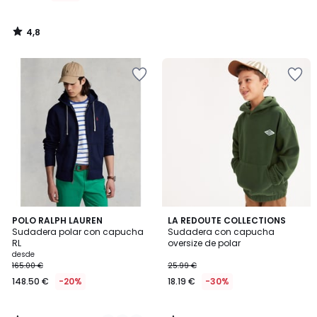
4,8
/
5
4,3
5
3
POLO RALPH LAUREN
LA REDOUTE COLLECTIONS
/ 5
/
Sudadera polar con capucha
Sudadera con capucha
Colores
5
RL
oversize de polar
desde
165.00 €
25.99 €
148.50 €
-20%
18.19 €
-30%