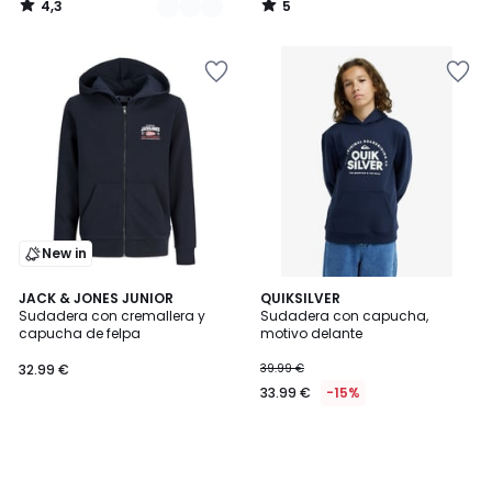
4,3
5
/
/
5
5
New in
JACK & JONES JUNIOR
QUIKSILVER
Sudadera con cremallera y
Sudadera con capucha,
capucha de felpa
motivo delante
32.99 €
39.99 €
33.99 €
-15%