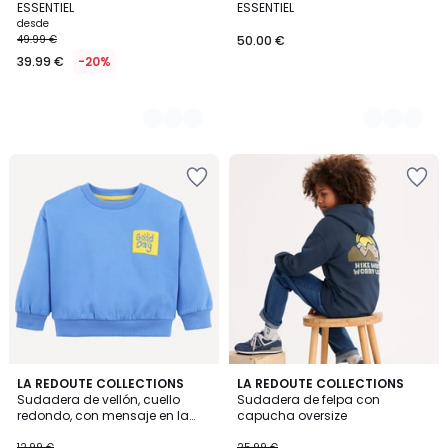
ESSENTIEL
ESSENTIEL
desde
49.99 €
50.00 €
39.99 €
-20%
5
5
LA REDOUTE COLLECTIONS
LA REDOUTE COLLECTIONS
/
/
Sudadera de vellón, cuello
Sudadera de felpa con
5
5
redondo, con mensaje en la
capucha oversize
parte delantera y trasera
12.99 €
25.99 €