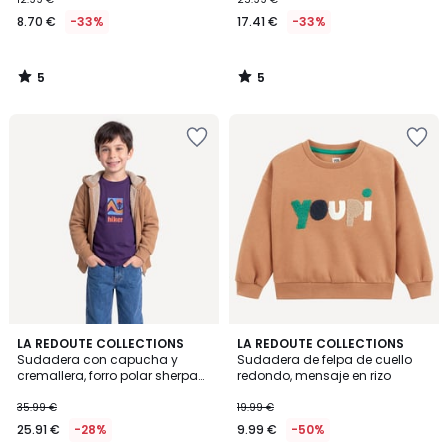
8.70 €
-33%
17.41 €
-33%
5
5
/
/
5
5
5
5
2
LA REDOUTE COLLECTIONS
LA REDOUTE COLLECTIONS
/
/
Sudadera con capucha y
Sudadera de felpa de cuello
Colores
5
5
cremallera, forro polar sherpa
redondo, mensaje en rizo
doble
35.99 €
19.99 €
25.91 €
-28%
9.99 €
-50%