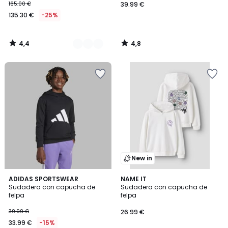
165.00 €
39.99 €
135.30 €
-25%
4,4
4,8
/
/
5
5
New in
4,8
ADIDAS SPORTSWEAR
NAME IT
/ 5
Sudadera con capucha de
Sudadera con capucha de
felpa
felpa
39.99 €
26.99 €
33.99 €
-15%