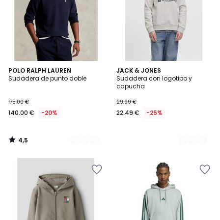
4,5
2
POLO RALPH LAUREN
4
JACK & JONES
/ 5
Sudadera de punto doble
Sudadera con logotipo y
Colores
Colores
capucha
175.00 €
29.99 €
140.00 €
-20%
22.49 €
-25%
4,5
/
5