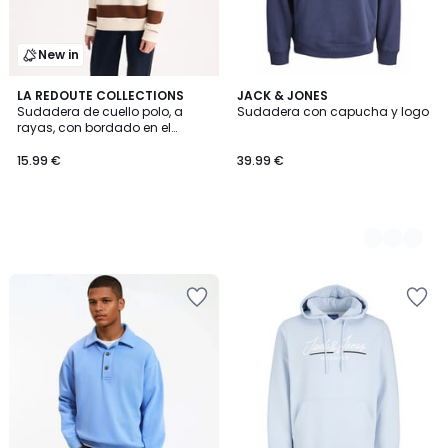
New in
LA REDOUTE COLLECTIONS
3
JACK & JONES
Sudadera de cuello polo, a
Sudadera con capucha y logo
Colores
rayas, con bordado en el
pecho
15.99 €
39.99 €