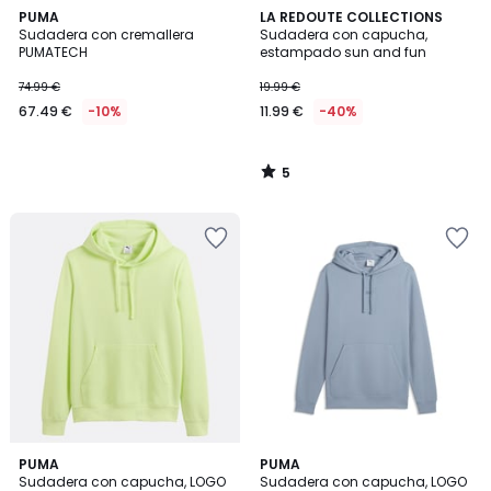
5
PUMA
LA REDOUTE COLLECTIONS
/
Sudadera con cremallera
Sudadera con capucha,
5
PUMATECH
estampado sun and fun
74.99 €
19.99 €
67.49 €
-10%
11.99 €
-40%
5
/
5
5
PUMA
3
PUMA
Sudadera con capucha, LOGO
Sudadera con capucha, LOGO
Colores
Colores