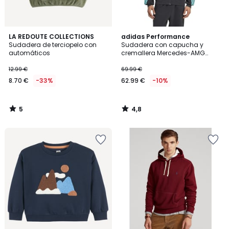
5
4,8
LA REDOUTE COLLECTIONS
adidas Performance
/
/ 5
Sudadera de terciopelo con
Sudadera con capucha y
5
automáticos
cremallera Mercedes-AMG
Petronas
12.99 €
69.99 €
8.70 €
-33%
62.99 €
-10%
5
4,8
/
/
5
5