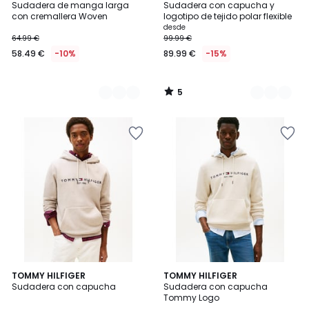
/
Sudadera de manga larga
Sudadera con capucha y
Colores
Colores
5
con cremallera Woven
logotipo de tejido polar flexible
desde
64.99 €
99.99 €
58.49 €
-10%
89.99 €
-15%
5
/
5
4,9
2
TOMMY HILFIGER
TOMMY HILFIGER
/ 5
Sudadera con capucha
Sudadera con capucha
Colores
Tommy Logo