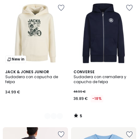
New in
5
2
JACK & JONES JUNIOR
CONVERSE
/
Sudadera con capucha de
Sudadera con cremallera y
Colores
5
felpa
capucha de felpa
34.99 €
44.99 €
36.89 €
-18%
5
/
5