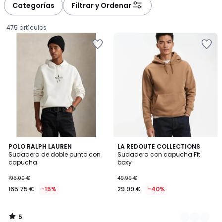
Categorías
Filtrar y Ordenar
475 artículos
5
POLO RALPH LAUREN
3
LA REDOUTE COLLECTIONS
/
Sudadera de doble punto con
Sudadera con capucha Fit
Colores
5
capucha
boxy
165.75
195.00 €
49.99 €
€
165.75 €
-15%
29.99 €
-40%
en
lugar
de
5
195.00
/