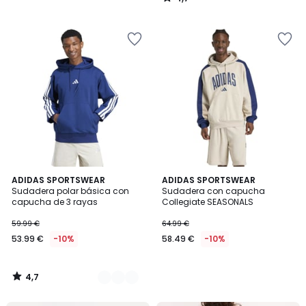
/
5
4,7
3
ADIDAS SPORTSWEAR
ADIDAS SPORTSWEAR
/ 5
Sudadera polar básica con
Sudadera con capucha
Colores
capucha de 3 rayas
Collegiate SEASONALS
59.99 €
64.99 €
53.99 €
-10%
58.49 €
-10%
4,7
/
5