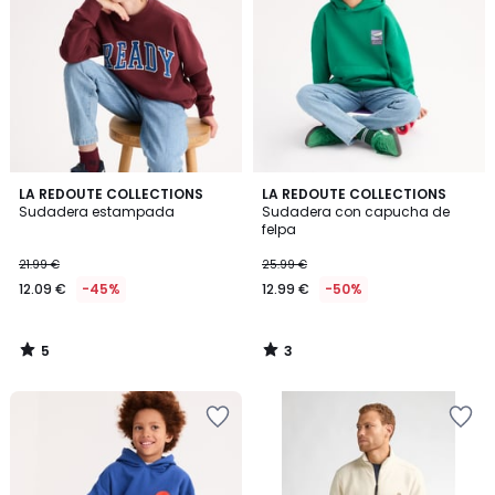
5
3
LA REDOUTE COLLECTIONS
LA REDOUTE COLLECTIONS
/
/
Sudadera estampada
Sudadera con capucha de
5
5
felpa
21.99 €
25.99 €
12.09 €
-45%
12.99 €
-50%
5
3
/
/
5
5