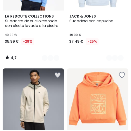
4,7
3
LA REDOUTE COLLECTIONS
4
JACK & JONES
/ 5
Sudadera de cuello redondo
Sudadera con capucha
Colores
Colores
con efecto lavado a la piedra
49.99 €
49.99 €
35.99 €
-28%
37.49 €
-25%
4,7
/
5