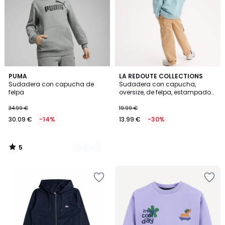
5
3
PUMA
LA REDOUTE COLLECTIONS
/
Sudadera con capucha de
Sudadera con capucha,
Colores
5
felpa
oversize, de felpa, estampado
con un sol en la parte
delantera, mensaje estamp
34.99 €
19.99 €
30.09 €
-14%
13.99 €
-30%
5
/
5