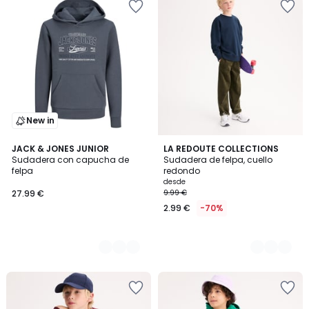
New in
2
JACK & JONES JUNIOR
7
LA REDOUTE COLLECTIONS
Sudadera con capucha de
Sudadera de felpa, cuello
Colores
Colores
felpa
redondo
desde
27.99 €
9.99 €
2.99 €
-70%