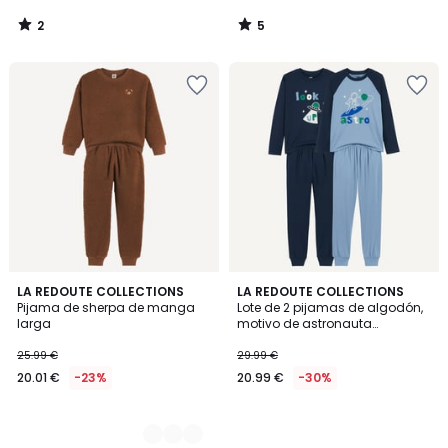
2
5
/
/
5
5
2
LA REDOUTE COLLECTIONS
LA REDOUTE COLLECTIONS
Pijama de sherpa de manga
Lote de 2 pijamas de algodón,
Colores
larga
motivo de astronauta
fosforescente
25.99 €
29.99 €
20.01 €
-23%
20.99 €
-30%