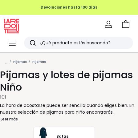
REMATE FINAL HASTA -70%
Ir
a
La
la
Redoute
Menu
Buscar
cesta
Últimos
...
artículos
Pijamas
Pijamas
Pijamas y lotes de pijamas
vistos
Niño
101
La hora de acostarse puede ser sencilla cuando eliges bien. En
nuestra selección de pijamas para niño encontrarás
propuestas pensadas para acompañar su rutina diaria con
Leer más
comodidad y libertad de movimiento. Cada pijama está
diseñado para que se ponga y se quite con facilidad, algo clave
Batas