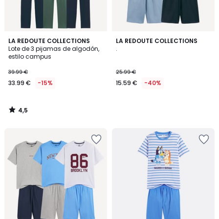
4,5
LA REDOUTE COLLECTIONS
LA REDOUTE COLLECTIONS
/ 5
Lote de 3 pijamas de algodón,
.
estilo campus
39.99 €
25.99 €
33.99 €
-15%
15.59 €
-40%
4,5
/
5