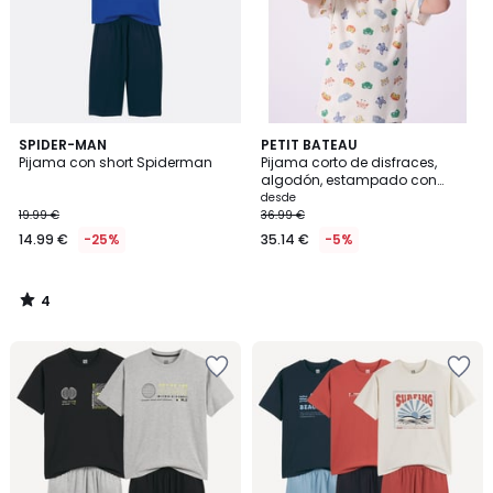
4
SPIDER-MAN
PETIT BATEAU
/
Pijama con short Spiderman
Pijama corto de disfraces,
5
algodón, estampado con
animales
desde
19.99 €
36.99 €
14.99 €
-25%
35.14 €
-5%
4
/
5