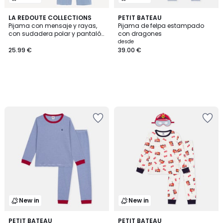
LA REDOUTE COLLECTIONS
PETIT BATEAU
Pijama con mensaje y rayas,
Pijama de felpa estampado
con sudadera polar y pantalón
con dragones
de franela
desde
25.99 €
39.00 €
New in
New in
PETIT BATEAU
PETIT BATEAU