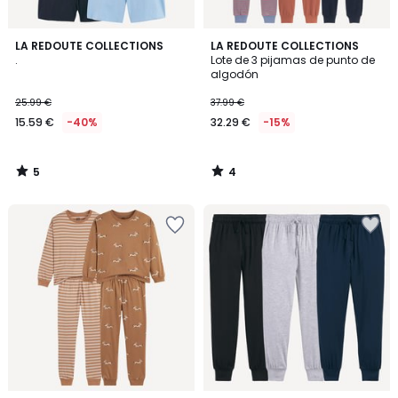
5
4
LA REDOUTE COLLECTIONS
LA REDOUTE COLLECTIONS
/
/
.
Lote de 3 pijamas de punto de
5
5
algodón
25.99 €
37.99 €
15.59 €
-40%
32.29 €
-15%
5
4
/
/
5
5