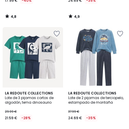
17.99 €
-40%
24.69 €
-35%
4,8
4,9
/
/
5
5
4,7
4,3
LA REDOUTE COLLECTIONS
LA REDOUTE COLLECTIONS
/ 5
/ 5
Lote de 3 pijamas cortos de
Lote de 2 pijamas de terciopelo,
algodón, tema dinosaurio
estampado de montaña
29.99 €
37.99 €
21.59 €
-28%
24.69 €
-35%