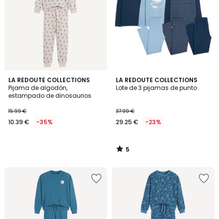
5
LA REDOUTE COLLECTIONS
LA REDOUTE COLLECTIONS
/
Pijama de algodón,
Lote de 3 pijamas de punto
5
estampado de dinosaurios
15.99 €
37.99 €
10.39 €
-35%
29.25 €
-23%
5
/
5