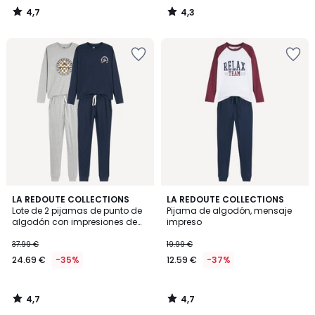
4,7
4,3
/
/
5
5
4,7
4,7
LA REDOUTE COLLECTIONS
LA REDOUTE COLLECTIONS
/ 5
/ 5
Lote de 2 pijamas de punto de
Pijama de algodón, mensaje
algodón con impresiones de
impreso
monopatín
37.99 €
19.99 €
24.69 €
-35%
12.59 €
-37%
4,7
4,7
/
/