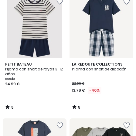
5
5
PETIT BATEAU
LA REDOUTE COLLECTIONS
/
/
Pijama con short de rayas 3-12
Pijama con short de algodón
5
5
años
desde
24.99 €
22.99 €
13.79 €
-40%
5
5
/
/
5
5