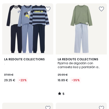
5
5
5
LA REDOUTE COLLECTIONS
LA REDOUTE COLLECTIONS
/
.
Pijama de algodón con
5
camiseta lisa y pantalón a
rayas de popelín
37.99 €
25.99 €
29.25 €
-23%
16.89 €
-35%
5
/
5