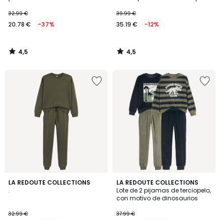
32.99 €
39.99 €
20.78 €
-37%
35.19 €
-12%
4,5
4,5
/
/
5
5
4,8
4,8
LA REDOUTE COLLECTIONS
LA REDOUTE COLLECTIONS
/ 5
/ 5
.
Lote de 2 pijamas de terciopelo,
con motivo de dinosaurios
32.99 €
37.99 €