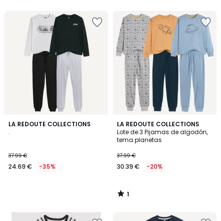
1
LA REDOUTE COLLECTIONS
LA REDOUTE COLLECTIONS
/
.
Lote de 3 Pijamas de algodón,
5
tema planetas
37.99 €
37.99 €
24.69 €
-35%
30.39 €
-20%
1
/
5