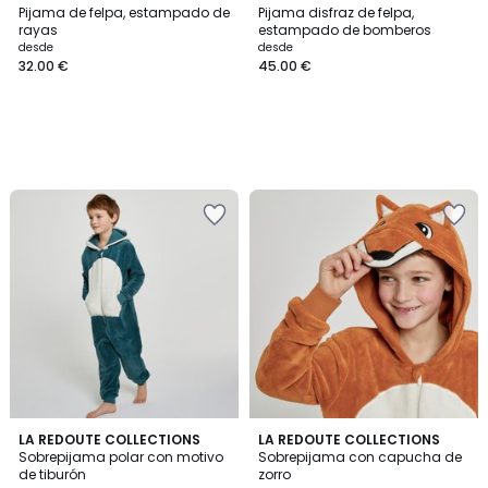
Pijama de felpa, estampado de
Pijama disfraz de felpa,
rayas
estampado de bomberos
desde
desde
32.00 €
45.00 €
4,6
4,7
LA REDOUTE COLLECTIONS
LA REDOUTE COLLECTIONS
/ 5
/ 5
Sobrepijama polar con motivo
Sobrepijama con capucha de
de tiburón
zorro