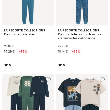
5
5
LA REDOUTE COLLECTIONS
LA REDOUTE COLLECTIONS
/
/
Pijama nido de abeja
Pijama de felpa con forro polar
5
5
de animales del bosque
25.99 €
32.99 €
14.29 €
-45%
18.14 €
-45%
5
5
/
/
5
5