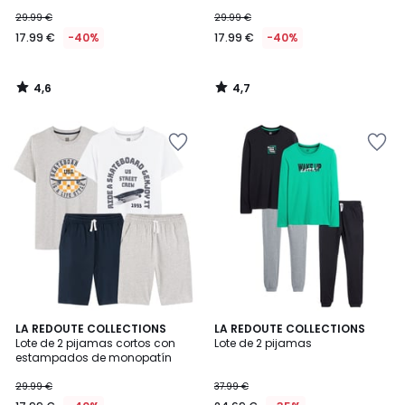
29.99 €
29.99 €
17.99 €
-40%
17.99 €
-40%
4,6
4,7
/
/
5
5
4,8
4,9
LA REDOUTE COLLECTIONS
LA REDOUTE COLLECTIONS
/ 5
/ 5
Lote de 2 pijamas cortos con
Lote de 2 pijamas
estampados de monopatín
29.99 €
37.99 €