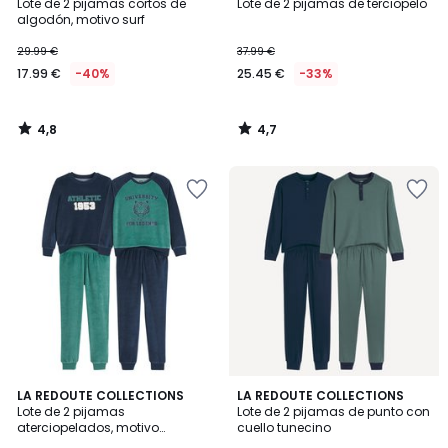
/ 5
/ 5
Lote de 2 pijamas cortos de
Lote de 2 pijamas de terciopelo
algodón, motivo surf
17.99
29.99 €
37.99 €
€
17.99 €
-40%
25.45 €
-33%
en
lugar
de
4,8
4,7
29.99
/
/
5
5
€
40%
descuento
aplicado.
4,5
4,8
LA REDOUTE COLLECTIONS
LA REDOUTE COLLECTIONS
/ 5
/ 5
Lote de 2 pijamas
Lote de 2 pijamas de punto con
aterciopelados, motivo
cuello tunecino
campus