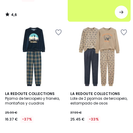
4,6
/
5
4,9
4
LA REDOUTE COLLECTIONS
LA REDOUTE COLLECTIONS
/ 5
/
Pijama de terciopelo y franela,
Lote de 2 pijamas de terciopelo,
5
montañas y cuadros
estampado de osos
25.99 €
37.99 €
16.37 €
-37%
25.45 €
-33%