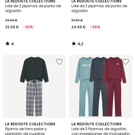
4
4,2
LA REDOUTE COLLECTIONS
LA REDOUTE COLLECTIONS
/
/ 5
Lote de 2 pijamas de punto de
Lote de 2 pijamas de punto de
5
algodón
algodón
29.99 €
37.99 €
23.09 €
-23%
24.69 €
-35%
4
4,2
/
/
5
5
4,5
4,5
LA REDOUTE COLLECTIONS
LA REDOUTE COLLECTIONS
/ 5
/ 5
Pijama de forro polar y
Lote de 3 Pijamas de algodón,
pantalón de cuadros
con impresiones de monopatín