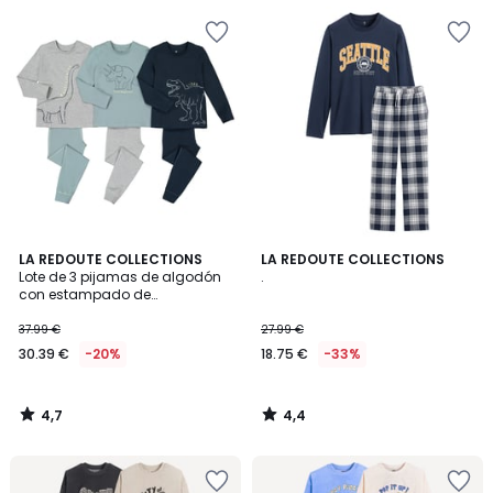
4,7
4,4
LA REDOUTE COLLECTIONS
LA REDOUTE COLLECTIONS
/ 5
/ 5
Lote de 3 pijamas de algodón
.
con estampado de
dinosaurios
37.99 €
27.99 €
30.39 €
-20%
18.75 €
-33%
4,7
4,4
/
/
5
5