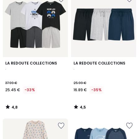
4,8
4,5
LA REDOUTE COLLECTIONS
LA REDOUTE COLLECTIONS
/ 5
/ 5
.
.
37.99 €
25.99 €
25.45 €
-33%
16.89 €
-35%
4,8
4,5
/
/
5
5