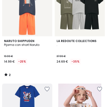
2
NARUTO SHIPPUDEN
LA REDOUTE COLLECTIONS
/
Pijama con short Naruto
.
5
19.99 €
37.99 €
14.99 €
-25%
24.69 €
-35%
2
/
5