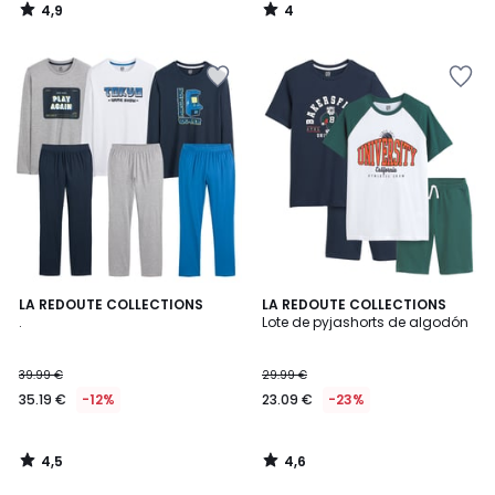
4,9
4
/
/
5
5
4,5
4,6
LA REDOUTE COLLECTIONS
LA REDOUTE COLLECTIONS
/ 5
/ 5
.
Lote de pyjashorts de algodón
39.99 €
29.99 €
35.19 €
-12%
23.09 €
-23%
4,5
4,6
/
/
5
5