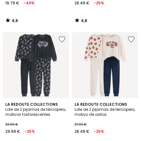
19.79 €
-40%
28.49 €
-25%
4,8
4,8
/
/
5
5
2
5
LA REDOUTE COLLECTIONS
LA REDOUTE COLLECTIONS
/
/
Lote de 2 pijamas de terciopelo,
Lote de 2 pijamas de terciopelo,
5
5
motivos fosforescentes
motivo de ositos
39.99 €
37.99 €
29.99 €
-25%
28.49 €
-25%