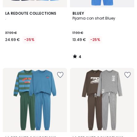
4
LA REDOUTE COLLECTIONS
BLUEY
/
.
Pijama con short Bluey
5
37.99 €
17.99 €
24.69 €
-35%
13.49 €
-25%
4
/
5