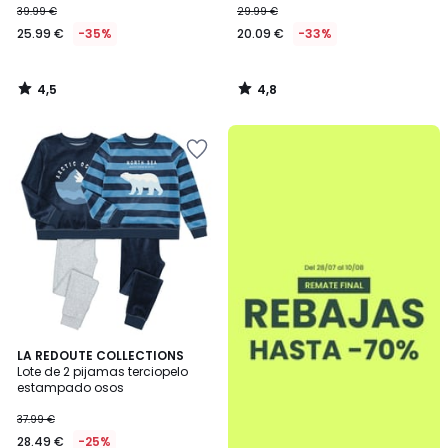
39.99 €
29.99 €
25.99 €
-35%
20.09 €
-33%
4,5
4,8
/
/
5
5
.
4,6
LA REDOUTE COLLECTIONS
/ 5
Lote de 2 pijamas terciopelo
estampado osos
37.99 €
28.49 €
-25%