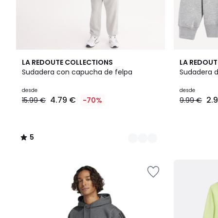
5
5
7
LA REDOUTE COLLECTIONS
LA REDOUT
Colores
/
Colores
Sudadera con capucha de felpa
Sudadera d
5
desde
desde
4.79 €
2.
15.99 €
-70%
9.99 €
5
/
5