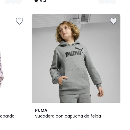
4,3
/
5
3
5
PUMA
Colores
/
eopardo
Sudadera con capucha de felpa
5