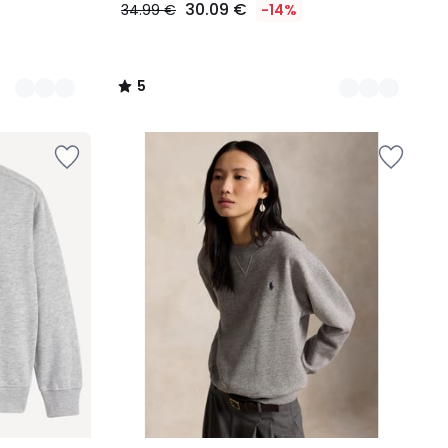
30.09 €
34.99 €
-14%
5
/
5