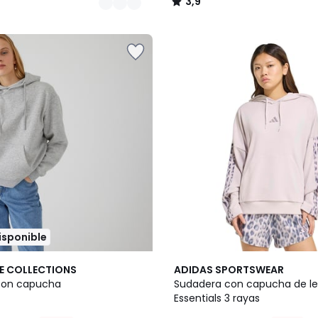
3,9
/
5
disponible
2
5
E COLLECTIONS
ADIDAS SPORTSWEAR
Colores
/
con capucha
Sudadera con capucha de l
5
Essentials 3 rayas