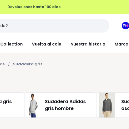
Devoluciones hasta 100 días
M
e
L
Collection
Vuelta al cole
Nuestra historia
Marca
R
+
as
Sudadera gris
 gris
Sudadera Adidas
Su
gris hombre
os