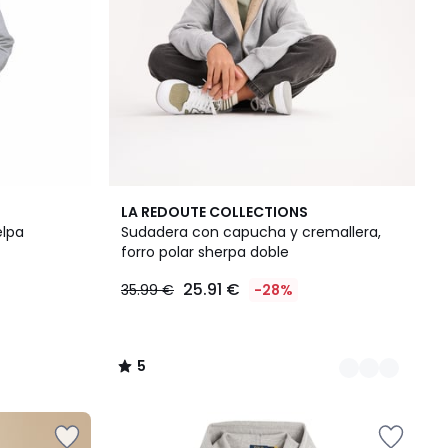
2
5
LA REDOUTE COLLECTIONS
Colores
/
elpa
Sudadera con capucha y cremallera,
5
forro polar sherpa doble
25.91 €
35.99 €
-28%
5
/
5