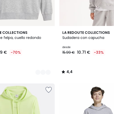
2
4,4
E COLLECTIONS
LA REDOUTE COLLECTIONS
Colores
/ 5
e felpa, cuello redondo
Sudadera con capucha
desde
99 €
10.71 €
-70%
15.99 €
-33%
4,4
/
5