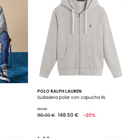
3
4,3
POLO RALPH LAUREN
Colores
/ 5
Sudadera polar con capucha RL
desde
148.50 €
165.00 €
-20%