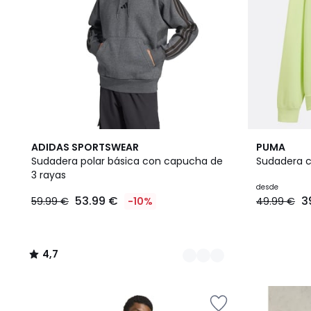
3
4,7
5
ADIDAS SPORTSWEAR
PUMA
Colores
/ 5
Colores
Sudadera polar básica con capucha de
Sudadera c
3 rayas
desde
53.99 €
3
59.99 €
-10%
49.99 €
4,7
/
5