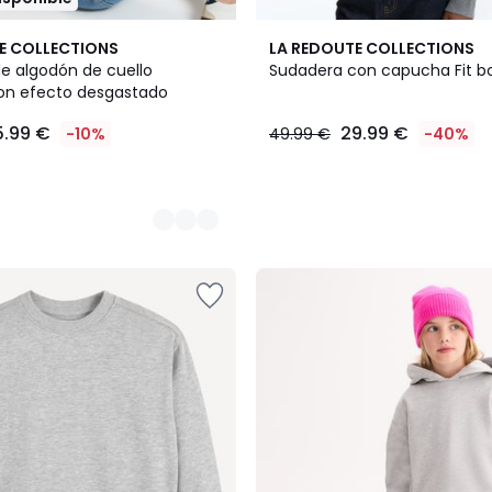
3
E COLLECTIONS
LA REDOUTE COLLECTIONS
Colores
e algodón de cuello
Sudadera con capucha Fit b
on efecto desgastado
5.99 €
29.99 €
-10%
49.99 €
-40%