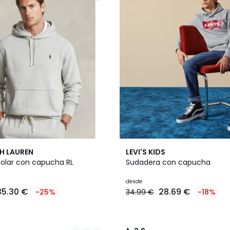
2
3,9
H LAUREN
LEVI'S KIDS
Colores
/ 5
olar con capucha RL
Sudadera con capucha
desde
35.30 €
28.69 €
-25%
34.99 €
-18%