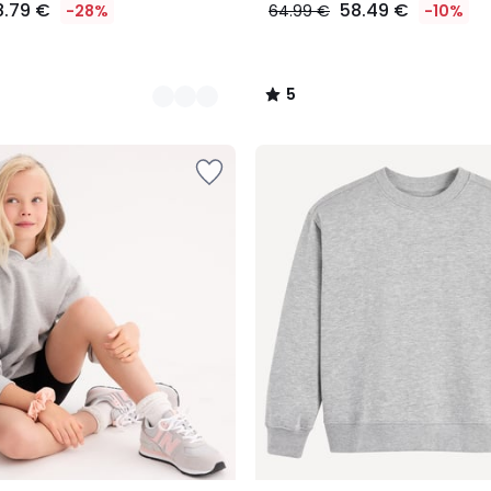
8.79 €
58.49 €
-28%
64.99 €
-10%
5
/
5