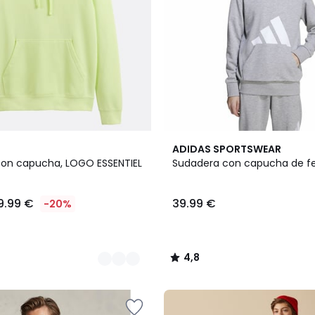
4,8
ADIDAS SPORTSWEAR
/ 5
on capucha, LOGO ESSENTIEL
Sudadera con capucha de f
9.99 €
39.99 €
-20%
4,8
/
5