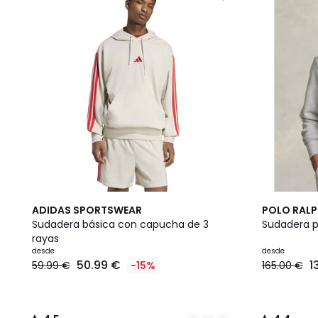
3
4,5
5
4,4
ADIDAS SPORTSWEAR
POLO RALP
Colores
/ 5
Colores
/ 5
Sudadera básica con capucha de 3
Sudadera p
rayas
desde
desde
50.99 €
1
59.99 €
-15%
165.00 €