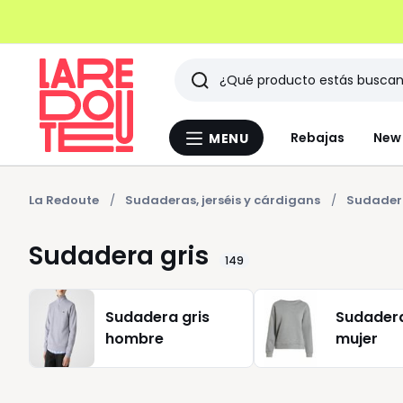
Buscar
Últimos
Rebajas
New 
MENU
Menu
artículos
La
Redoute
vistos
La Redoute
Sudaderas, jerséis y cárdigans
Sudader
Sudadera gris
149
Sudadera gris
Sudadera
hombre
mujer