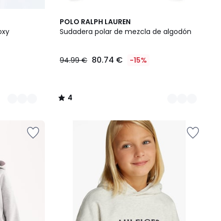
3
4
POLO RALPH LAUREN
Colores
/
oxy
Sudadera polar de mezcla de algodón
5
80.74 €
94.99 €
-15%
4
/
5