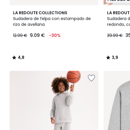
4,8
3
3,9
LA REDOUTE COLLECTIONS
LA REDOUT
/ 5
Colores
/ 5
Sudadera de felpa con estampado de
Sudadera d
rizo de avellana
redondo, c
9.09
9.09 €
3
12.99 €
-30%
39.99 €
€
en
lugar
de
4,8
3,9
12.99
/
/
€
5
5
30%
descuento
aplicado.