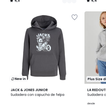
4,5
4,4
/
/
5
5
New in
Plus Size 
2
2
4,6
JACK & JONES JUNIOR
LA REDOUT
Colores
Colores
/ 5
Sudadera con capucha de felpa
Sudadera 
desde