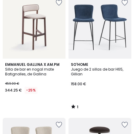
1
EMMANUEL GALLINA X AM.PM
SO'HOME
/
Silla de bar en nogal mate
Juego de 2 sillas de bar H65,
5
Batignolles, de Gallina
Gillian
459.00 €
158.00 €
344.25 €
-25%
1
/
5