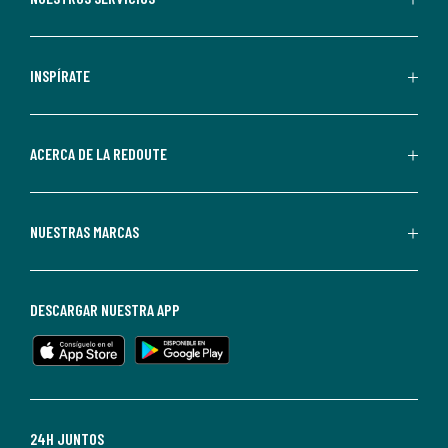
comunicaciones
comerciales
personalizadas
INSPÍRATE
por
parte
de
ACERCA DE LA REDOUTE
La
Redoute.
Puedes
NUESTRAS MARCAS
darte
de
baja
DESCARGAR NUESTRA APP
en
cualquier
momento.
Para
más
24H JUNTOS