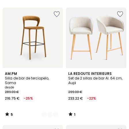
5
5
€
20%
descuento
aplicado.
5
1
4
AM.PM
LA REDOUTE INTERIEURS
/
/
Silla de bar de terciopelo,
Set de 2 sillas de bar Al. 64 cm,
Colores
5
5
Sama
Aupi
desde
289.00 €
299.00 €
216.75 €
-25%
233.22 €
-22%
5
1
/
/
5
5