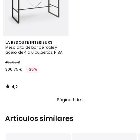
4,2
LA REDOUTE INTERIEURS
/ 5
Mesa alta de bar de roble y
acero, de 4 a 6 cubiertos, HIBA
409.00 €
306.75 €
-25%
4,2
/
5
Página 1 de 1
Artículos similares