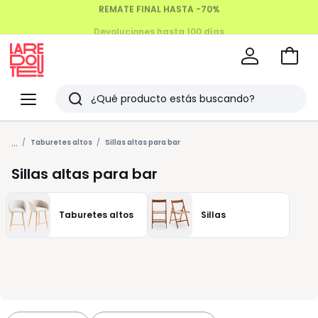
Devoluciones hasta 100 días
Ir
a
La
la
Redoute
Menu
Buscar
cesta
Últimos
...
artículos
Taburetes altos
Sillas altas para bar
vistos
Sillas altas para bar
Taburetes altos
Sillas