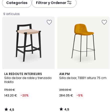
Categorías
Filtrar y Ordenar
9 artículos
4,5
4,5
LA REDOUTE INTERIEURS
AM.PM
/ 5
/ 5
Silla de bar de roble y trenzado
Silla de bar, TIBBY altura 75 cm
Hokito
143.20
179.00 €
299.00 €
€
143.20 €
-20%
284.05 €
-5%
en
lugar
de
4,5
4,5
179.00
/
/