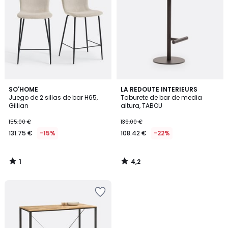
1
4,2
SO'HOME
LA REDOUTE INTERIEURS
/
/ 5
Juego de 2 sillas de bar H65,
Taburete de bar de media
5
Gillian
altura, TABOU
155.00 €
139.00 €
131.75 €
-15%
108.42 €
-22%
1
4,2
/
/
5
5