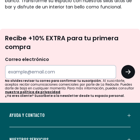
banco. Transforme su espacio con nuestras sillas altas de
bar y disfrute de un interior tan bello como funcional.
No
Recibe +10% EXTRA para tu primera
te
compra
olvides
revisar
Correo electrónico
tu
OK
correo
para
No olvides revisar tu correo para confirmar tu suscripción.
Al suscribirte,
aceptas recibir comunicaciones comerciales por parte de La Redoute. Puedes
confirmar
darte de baja en cualquier momento. Para más información, puedes consultar
nuestra política de privacidad
.
tu
¿Ya eres cliente? Suscríbete a la newsletter desde tu espacio personal.
suscripción.
Al
AYUDA Y CONTACTO
suscribirte,
aceptas
recibir
NUESTROS SERVICIOS