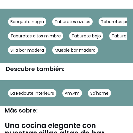
Banqueta negra
Taburetes azules
Taburetes peq
Taburetes altos mimbre
Taburete bajo
Taburete
Silla bar madera
Mueble bar madera
Descubre también:
La Redoute Interieurs
Am.Pm
So'home
Más sobre:
Una cocina elegante con