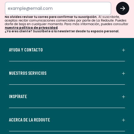
tu
OK
correo
para
No olvides revisar tu correo para confirmar tu suscripción.
Al suscribirte,
aceptas recibir comunicaciones comerciales por parte de La Redoute. Puedes
confirmar
darte de baja en cualquier momento. Para más información, puedes consultar
nuestra política de privacidad
.
tu
¿Ya eres cliente? Suscríbete a la newsletter desde tu espacio personal.
suscripción.
Al
AYUDA Y CONTACTO
suscribirte,
aceptas
recibir
NUESTROS SERVICIOS
comunicaciones
comerciales
personalizadas
INSPÍRATE
por
parte
de
ACERCA DE LA REDOUTE
La