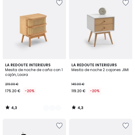
4,3
4,3
2
LA REDOUTE INTERIEURS
LA REDOUTE INTERIEURS
/ 5
/ 5
Mesita de noche de caña con 1
Mesita de noche 2 cajones JIMI
Colores
cajón, Laora
219.00 €
149.00 €
175.20 €
-20%
119.20 €
-20%
4,3
4,3
/
/
5
5