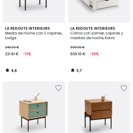
4,6
3,7
LA REDOUTE INTERIEURS
LA REDOUTE INTERIEURS
/ 5
/ 5
Mesita de noche con 2 cajones,
Cama con somier, cajones y
Lodge
mesitas de noche, Konni
249.00 €
599.00 €
221.61 €
-11%
539.10 €
-10%
4,6
3,7
/
/
5
5