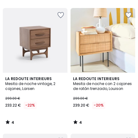
5
5
€
20%
descuento
aplicado.
4
4
LA REDOUTE INTERIEURS
LA REDOUTE INTERIEURS
/
/
Mesita de noche vintage, 2
Mesita de noche con 2 cajones
5
5
cajones, Larsen
de ratán trenzado, Louison
299.00 €
299.00 €
233.22 €
-22%
239.20 €
-20%
4
4
/
/
5
5