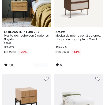
3,8
5
2
LA REDOUTE INTERIEURS
AM.PM
/ 5
/
Mesita de noche con 2 cajones,
Mesita de noche con 2 cajones,
Colores
5
Noyeto
chapa de nogal y tela, Omid
desde
169.00 €
659.00 €
135.20 €
-20%
566.74 €
-14%
3,8
5
/
/
5
5