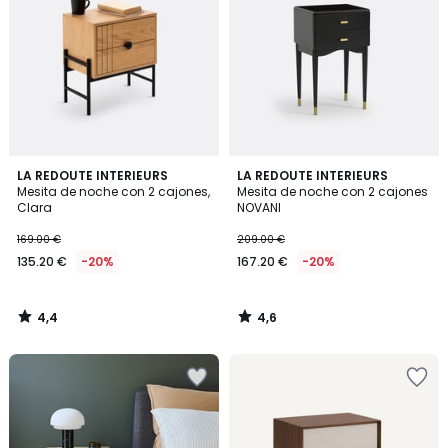
4,4
4,6
LA REDOUTE INTERIEURS
LA REDOUTE INTERIEURS
/ 5
/ 5
Mesita de noche con 2 cajones,
Mesita de noche con 2 cajones
Clara
NOVANI
169.00 €
209.00 €
135.20 €
-20%
167.20 €
-20%
4,4
4,6
/
/
5
5