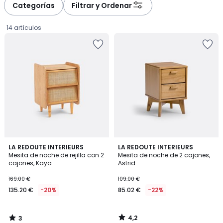
à
à
Categorías
Filtrar y Ordenar
gauche
droite
14 artículos
3
4,2
LA REDOUTE INTERIEURS
LA REDOUTE INTERIEURS
/
/ 5
Mesita de noche de rejilla con 2
Mesita de noche de 2 cajones,
5
cajones, Kaya
Astrid
135.20
169.00 €
109.00 €
€
135.20 €
-20%
85.02 €
-22%
en
lugar
de
4,2
3
169.00
/
/