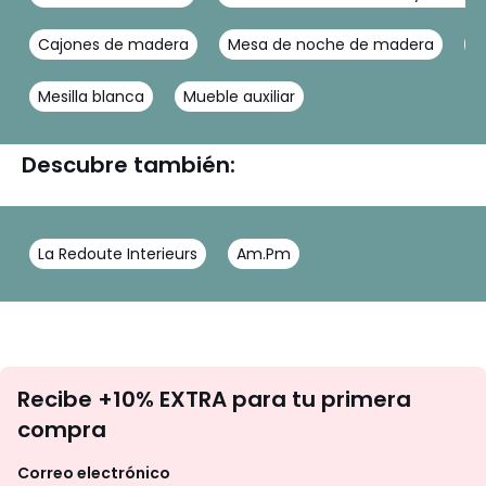
Cajones de madera
Mesa de noche de madera
M
Mesilla blanca
Mueble auxiliar
Descubre también:
La Redoute Interieurs
Am.Pm
No
Recibe +10% EXTRA para tu primera
te
compra
olvides
revisar
Correo electrónico