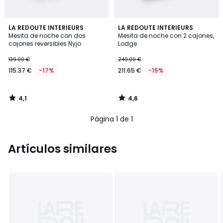
4,1
4,6
LA REDOUTE INTERIEURS
LA REDOUTE INTERIEURS
/ 5
/ 5
Mesita de noche con dos
Mesita de noche con 2 cajones,
cajones reversibles Nyjo
Lodge
139.00 €
249.00 €
115.37 €
-17%
211.65 €
-15%
4,1
4,6
/
/
5
5
Página 1 de 1
Artículos similares