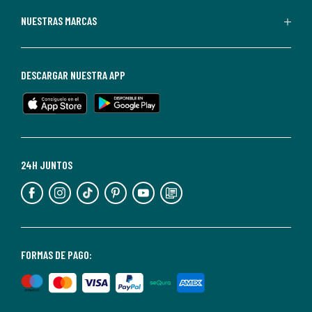
Redoute.
Puedes
NUESTRAS MARCAS
darte
de
baja
DESCARGAR NUESTRA APP
en
cualquier
momento.
Para
más
24H JUNTOS
información,
puedes
consultar
nuestra
<2>política
FORMAS DE PAGO:
de
privacidad</2>.