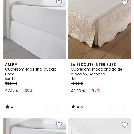
4
4,3
4
AM.PM
3
LA REDOUTE INTERIEURS
/
/ 5
Cubresomier de lino lavado
Cubresomier acolchado de
Colores
Colores
5
Linéo
algodón, Scenario
desde
desde
58.99 €
49.99 €
47.19 €
-20%
27.49 €
-45%
4
4,3
/
/
5
5