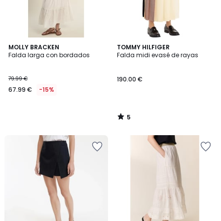
5
MOLLY BRACKEN
TOMMY HILFIGER
/
Falda larga con bordados
Falda midi evasé de rayas
5
79.99 €
190.00 €
67.99 €
-15%
5
/
5