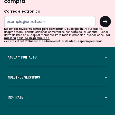
compra
olvides
revisar
Correo electrónico
tu
OK
correo
para
No olvides revisar tu correo para confirmar tu suscripción.
Al suscribirte,
aceptas recibir comunicaciones comerciales por parte de La Redoute. Puedes
confirmar
darte de baja en cualquier momento. Para más información, puedes consultar
nuestra política de privacidad
.
tu
¿Ya eres cliente? Suscríbete a la newsletter desde tu espacio personal.
suscripción.
Al
AYUDA Y CONTACTO
suscribirte,
aceptas
recibir
NUESTROS SERVICIOS
comunicaciones
comerciales
personalizadas
INSPÍRATE
por
parte