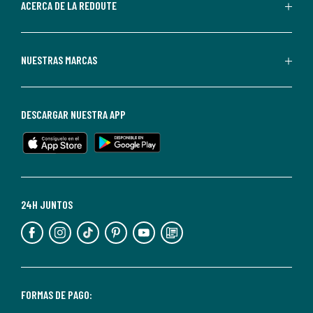
de
ACERCA DE LA REDOUTE
La
Redoute.
Puedes
NUESTRAS MARCAS
darte
de
baja
DESCARGAR NUESTRA APP
en
cualquier
momento.
Para
más
24H JUNTOS
información,
puedes
consultar
nuestra
<2>política
FORMAS DE PAGO:
de