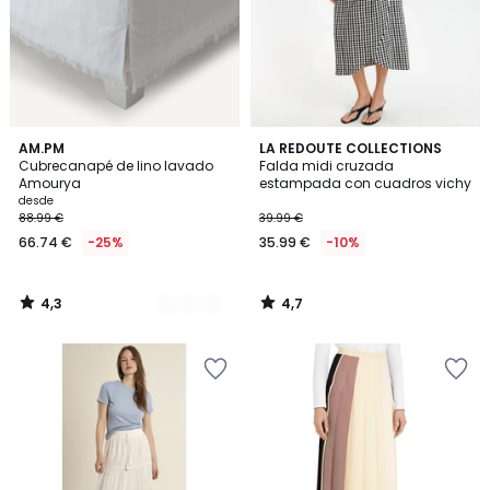
4,3
4,7
2
AM.PM
LA REDOUTE COLLECTIONS
/ 5
/ 5
Cubrecanapé de lino lavado
Falda midi cruzada
Colores
Amourya
estampada con cuadros vichy
desde
88.99 €
39.99 €
66.74 €
-25%
35.99 €
-10%
4,3
4,7
/
/
5
5