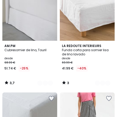
3,7
3
2
AM.PM
4
LA REDOUTE INTERIEURS
/ 5
/
Cubresomier de lino, Touril
Funda corta para somier lisa
Colores
Colores
5
de lino lavado
desde
desde
68.99 €
69.99 €
51.74 €
-25%
41.99 €
-40%
3,7
3
/
/
5
5