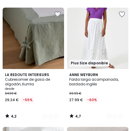
5
5
en
lugar
de
49.99
€
70%
descuento
aplicado.
Plus Size disponible
4,2
4,7
4
LA REDOUTE INTERIEURS
2
ANNE WEYBURN
/ 5
/ 5
Cubresomier de gasa de
Falda larga acampanada,
Colores
Colores
algodón, Kumla
bordado inglés
desde
64.99 €
69.99 €
29.24 €
-55%
27.99 €
-60%
4,2
4,7
/
/
5
5