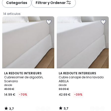
Categorías
Filtrar y Ordenar
14 artículos
3,7
3,7
5
LA REDOUTE INTERIEURS
5
LA REDOUTE INTERIEURS
/ 5
/ 5
Cubresomier de algodón,
Cubre canapé de lino lavado
Colores
Colores
Scenario
ABELLA
Precio
desde
desde
49.99 €
69.99 €
a
14.99 €
-70%
42.69 €
-39%
partir
de
14.99
3,7
3,7
€
/
/