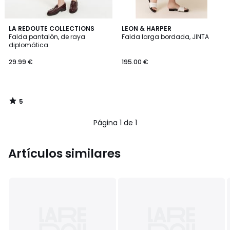
5
LA REDOUTE COLLECTIONS
LEON & HARPER
/
Falda pantalón, de raya
Falda larga bordada, JINTA
5
diplomática
29.99 €
195.00 €
5
/
5
Página 1 de 1
Artículos similares