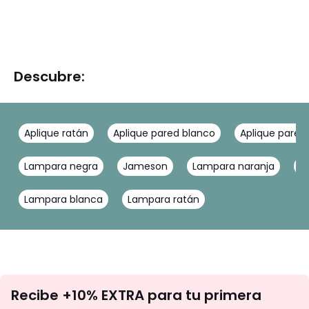
Descubre:
Aplique ratán
Aplique pared blanco
Aplique pared
Lampara negra
Jameson
Lampara naranja
D
Lampara blanca
Lampara ratán
No
Recibe +10% EXTRA para tu primera
te