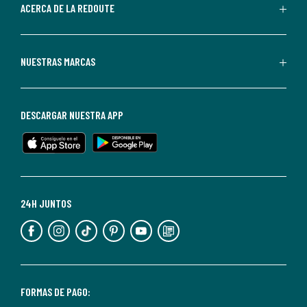
de
ACERCA DE LA REDOUTE
La
Redoute.
Puedes
NUESTRAS MARCAS
darte
de
baja
DESCARGAR NUESTRA APP
en
cualquier
momento.
Para
más
24H JUNTOS
información,
puedes
consultar
nuestra
<2>política
FORMAS DE PAGO: