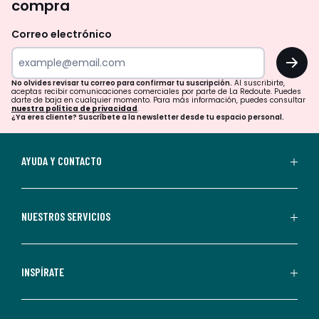
compra
olvides
revisar
Correo electrónico
tu
OK
correo
para
No olvides revisar tu correo para confirmar tu suscripción.
Al suscribirte,
aceptas recibir comunicaciones comerciales por parte de La Redoute. Puedes
confirmar
darte de baja en cualquier momento. Para más información, puedes consultar
nuestra política de privacidad
.
tu
¿Ya eres cliente? Suscríbete a la newsletter desde tu espacio personal.
suscripción.
Al
AYUDA Y CONTACTO
suscribirte,
aceptas
recibir
NUESTROS SERVICIOS
comunicaciones
comerciales
personalizadas
INSPÍRATE
por
parte