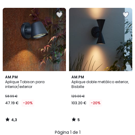
5
5
€
25%
descuento
aplicado.
4,3
5
AM.PM
AM.PM
/ 5
/
Aplique Tobison para
Aplique doble metálico exterior,
5
interior/exterior
Bisbille
58.99 €
129.00 €
47.19 €
-20%
103.20 €
-20%
4,3
5
/
/
5
5
Página 1 de 1