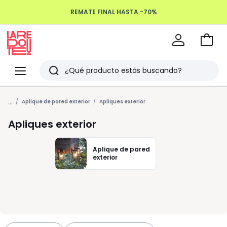
REMATE FINAL HASTA -70%
Devoluciones hasta 100 días
Ir
a
La
la
Redoute
Menu
Buscar
cesta
Últimos
...
artículos
Aplique de pared exterior
Apliques exterior
vistos
Apliques exterior
Aplique de pared
exterior