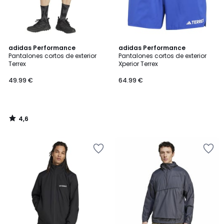
4,6
adidas Performance
adidas Performance
/ 5
Pantalones cortos de exterior
Pantalones cortos de exterior
Terrex
Xperior Terrex
49.99 €
64.99 €
4,6
/
5