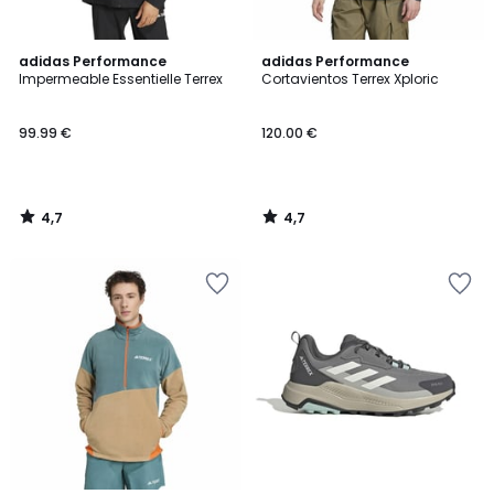
4,7
4,7
adidas Performance
adidas Performance
/ 5
/ 5
Impermeable Essentielle Terrex
Cortavientos Terrex Xploric
99.99 €
120.00 €
4,7
4,7
/
/
5
5