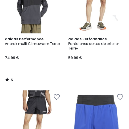
5
adidas Performance
adidas Performance
/
Anorak multi Climawarm Terrex
Pantalones cortos de exterior
5
Terrex
74.99 €
59.99 €
5
/
5