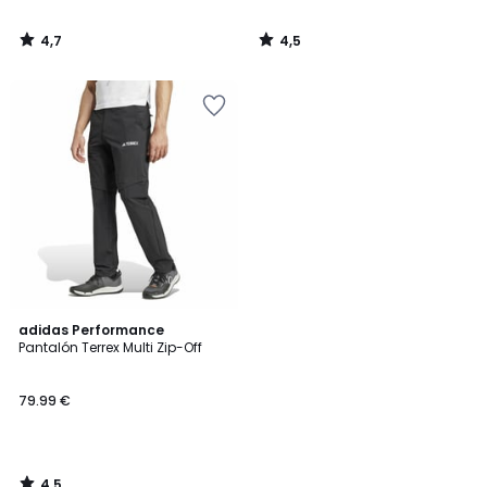
4,7
4,5
/
/
5
5
4,5
adidas Performance
/ 5
Pantalón Terrex Multi Zip-Off
79.99 €
4,5