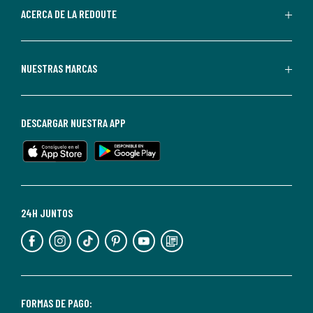
de
ACERCA DE LA REDOUTE
La
Redoute.
Puedes
NUESTRAS MARCAS
darte
de
baja
DESCARGAR NUESTRA APP
en
cualquier
momento.
Para
más
24H JUNTOS
información,
puedes
consultar
nuestra
<2>política
FORMAS DE PAGO: