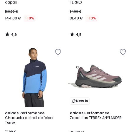
capas
TERREX
160.00 €
34.99 €
144.00 €
-10%
31.49 €
-10%
4,9
4,5
/
/
5
5
New in
5
4,8
adidas Performance
adidas Performance
/
/ 5
Chaqueta de trail de felpa
Zapatillas TERREX ANYLANDER
5
Terrex
74.99 €