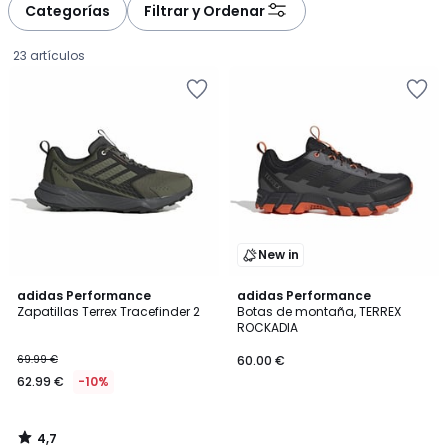
à
à
Categorías
Filtrar y Ordenar
gauche
droite
23 artículos
New in
4,7
adidas Performance
adidas Performance
/ 5
Zapatillas Terrex Tracefinder 2
Botas de montaña, TERREX
ROCKADIA
62.99
69.99 €
60.00 €
€
62.99 €
-10%
en
lugar
de
4,7
69.99
/