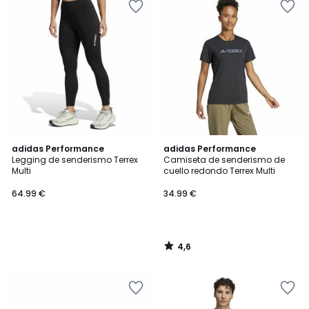
4,6
adidas Performance
adidas Performance
/ 5
Legging de senderismo Terrex
Camiseta de senderismo de
Multi
cuello redondo Terrex Multi
64.99 €
34.99 €
4,6
/
5