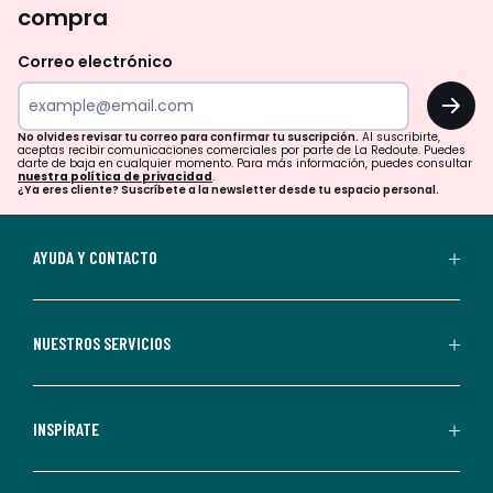
compra
olvides
revisar
Correo electrónico
tu
OK
correo
para
No olvides revisar tu correo para confirmar tu suscripción.
Al suscribirte,
aceptas recibir comunicaciones comerciales por parte de La Redoute. Puedes
confirmar
darte de baja en cualquier momento. Para más información, puedes consultar
nuestra política de privacidad
.
tu
¿Ya eres cliente? Suscríbete a la newsletter desde tu espacio personal.
suscripción.
Al
AYUDA Y CONTACTO
suscribirte,
aceptas
recibir
NUESTROS SERVICIOS
comunicaciones
comerciales
personalizadas
INSPÍRATE
por
parte