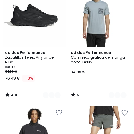
4,8
5
2
adidas Performance
2
adidas Performance
/ 5
/
Zapatillas Terrex Anylander
Camiseta gráfica de manga
Colores
Colores
5
R.DY
corta Terrex
desde
84.99 €
34.99 €
76.49 €
-10%
4,8
5
/
/
5
5