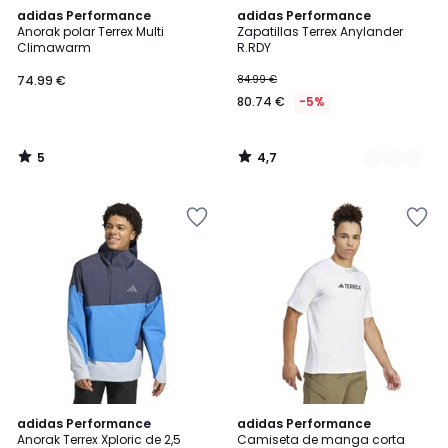
5
4,7
adidas Performance
2
adidas Performance
/
/ 5
Anorak polar Terrex Multi
Zapatillas Terrex Anylander
Colores
5
Climawarm
R.RDY
74.99 €
84.99 €
80.74 €
-5%
5
4,7
/
/
5
5
4,9
4,5
adidas Performance
adidas Performance
/ 5
/ 5
Anorak Terrex Xploric de 2,5
Camiseta de manga corta