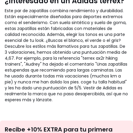
¿Interesado en un Adidas terrex?
Este par de zapatillas combina rendimiento y durabilidad.
Están especialmente diseñadas para deportes extremos
como el senderismo. Con suela sintética y suela de goma,
estas zapatillas están fabricadas con materiales de
calidad reconocida.
Además, elegir los tonos es una parte
esencial de tu look. ¿Buscas el blanco, el verde o el gris?
Descubre los estilos más llamativos para tus zapatillas. De
3 valoraciones, hemos obtenido una puntuación media de
4,67. Por ejemplo, para la referencia "terrex ax2r hiking
trainers", "Audrey" ha dejado el comentario "Unas zapatillas
estupendas que recomiendo para largas caminatas. Las
he usado durante todas mis vacaciones (muchos km a
pie) y nunca me han dolido los pies. coge tu talla habitual"
y les ha dado una puntuación de 5/5. Vestir de Adidas es
realmente la marca que no pasa desapercibida, así que no
esperes más y lánzate.
No
Recibe +10% EXTRA para tu primera
te