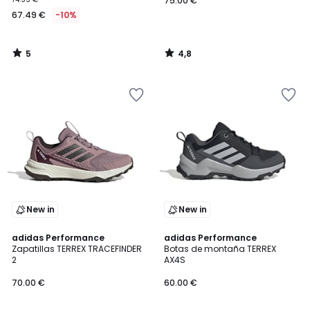
75.00 €
67.49 €
-10%
5
4,8
/
/
5
5
New in
New in
4,7
4,5
adidas Performance
adidas Performance
/ 5
/ 5
Zapatillas TERREX TRACEFINDER
Botas de montaña TERREX
2
AX4S
70.00 €
60.00 €