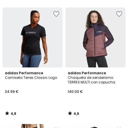
5
€
10%
descuento
aplicado.
4,8
4,6
adidas Performance
adidas Performance
/ 5
/ 5
Camiseta Terrex Classic Logo
Chaqueta de senderismo
TERREX MULTI con capucha
34.99 €
140.00 €
4,8
4,6
/
/
5
5