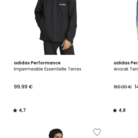
4,7
4,8
adidas Performance
adidas Pe
/ 5
/ 5
Impermeable Essentielle Terrex
Anorak Terr
99.99 €
1
160.00 €
4,7
4,8
/
/
5
5