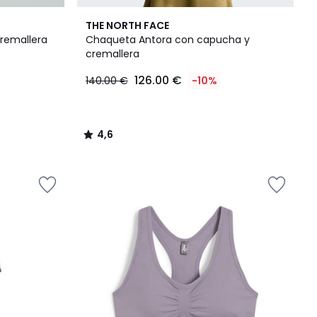
4,6
THE NORTH FACE
/ 5
remallera
Chaqueta Antora con capucha y
cremallera
126.00 €
140.00 €
-10%
4,6
/
5