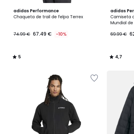
5
4,7
adidas Performance
adidas Pe
/
/ 5
Chaqueta de trail de felpa Terrex
Camiseta d
5
Mundial de
67.49
67.49 €
6
74.99 €
-10%
69.99 €
€
en
lugar
de
5
4,7
74.99
/
/
€
5
5
10%
descuento
aplicado.