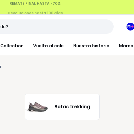
Devoluciones hasta 100 días
M
e
L
Collection
Vuelta al cole
Nuestra historia
Marca
R
+
r
Botas trekking