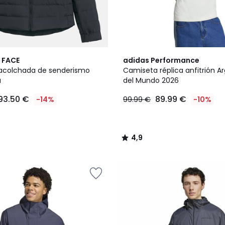
4,9
 FACE
adidas Performance
/ 5
acolchada de senderismo
Camiseta réplica anfitrión Ar
a
del Mundo 2026
93.50 €
89.99 €
-14%
99.99 €
-10%
4,9
/
5