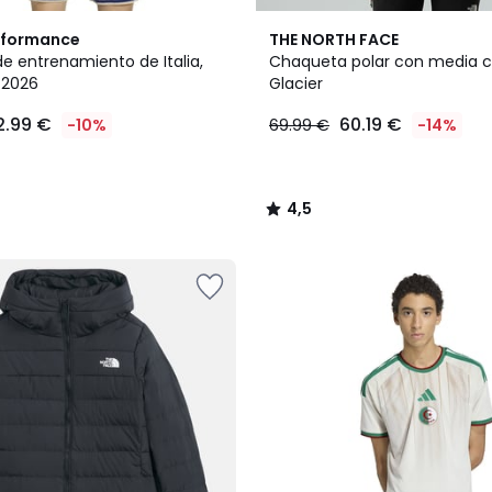
4,5
rformance
THE NORTH FACE
/ 5
e entrenamiento de Italia,
Chaqueta polar con media c
 2026
Glacier
2.99 €
60.19 €
-10%
69.99 €
-14%
4,5
/
5