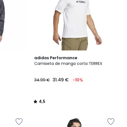
4,5
adidas Performance
/ 5
Camiseta de manga corta TERREX
31.49 €
34.99 €
-10%
4,5
/
5