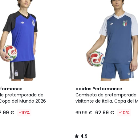
4,9
rformance
adidas Performance
/ 5
de pretemporada de
Camiseta de pretemporada
 Copa del Mundo 2026
visitante de Italia, Copa del
2.99 €
62.99 €
-10%
69.99 €
-10%
4,9