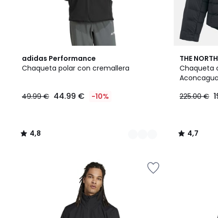
2
4,8
4,7
adidas Performance
THE NORTH
Colores
/ 5
/ 5
Chaqueta polar con cremallera
Chaqueta 
Aconcagu
44.99 €
1
49.99 €
-10%
225.00 €
4,8
4,7
/
/
5
5