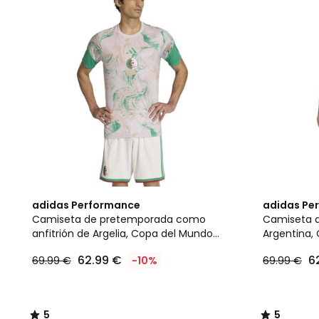
5
5
adidas Performance
adidas Pe
/
/
Camiseta de pretemporada como
Camiseta 
5
5
anfitrión de Argelia, Copa del Mundo
Argentina,
2026
62.99 €
6
69.99 €
-10%
69.99 €
5
5