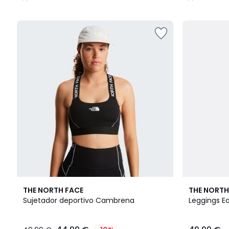
/
/
5
5
THE NORTH FACE
THE NORTH
Sujetador deportivo Cambrena
Leggings E