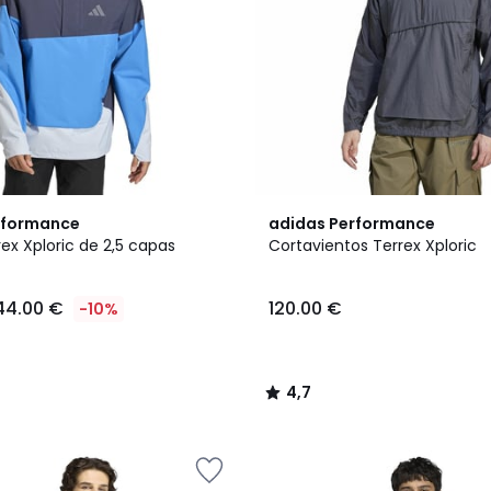
4,7
rformance
adidas Performance
/ 5
ex Xploric de 2,5 capas
Cortavientos Terrex Xploric
44.00 €
120.00 €
-10%
4,7
/
5