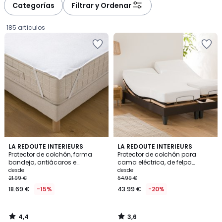
à
à
Categorías
Filtrar y Ordenar
gauche
droite
185 artículos
4,4
3,6
LA REDOUTE INTERIEURS
LA REDOUTE INTERIEURS
/ 5
/ 5
Protector de colchón, forma
Protector de colchón para
bandeja, antiácaros e
cama eléctrica, de felpa
Precio
impermeable
absorbente e impermeable, con
desde
desde
una altura de 22 cm
21.99 €
54.99 €
a
18.69 €
-15%
43.99 €
-20%
partir
de
18.69
4,4
3,6
€
/
/