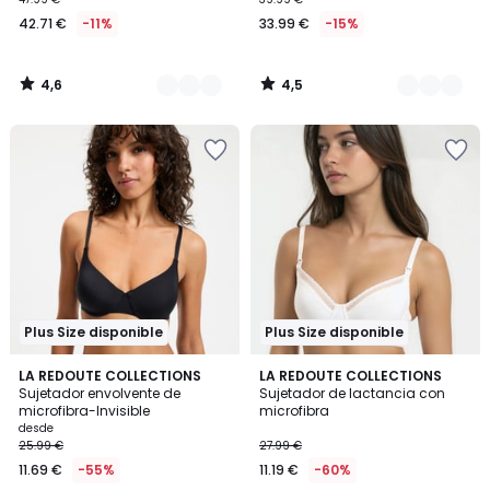
42.71 €
-11%
33.99 €
-15%
4,6
4,5
/
/
5
5
Plus Size disponible
Plus Size disponible
3,9
4,2
3
LA REDOUTE COLLECTIONS
2
LA REDOUTE COLLECTIONS
/ 5
/ 5
Sujetador envolvente de
Sujetador de lactancia con
Colores
Colores
microfibra-Invisible
microfibra
desde
25.99 €
27.99 €
11.69 €
-55%
11.19 €
-60%