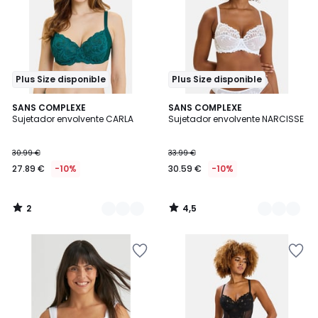
Plus Size disponible
Plus Size disponible
2
4,5
2
SANS COMPLEXE
2
SANS COMPLEXE
/
/ 5
Sujetador envolvente CARLA
Sujetador envolvente NARCISSE
Colores
Colores
5
30.99 €
33.99 €
27.89 €
-10%
30.59 €
-10%
2
4,5
/
/
5
5