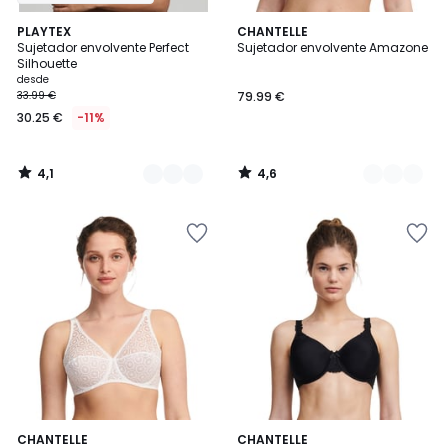
4,1
4,6
3
PLAYTEX
3
CHANTELLE
/ 5
/ 5
Sujetador envolvente Perfect
Sujetador envolvente Amazone
Colores
Colores
Silhouette
desde
33.99 €
79.99 €
30.25 €
-11%
4,1
4,6
/
/
5
5
4,5
4,3
2
CHANTELLE
2
CHANTELLE