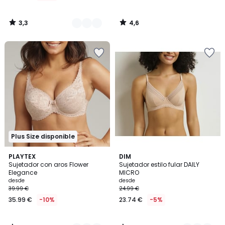
3,3
4,6
/
/
5
5
Plus Size disponible
3,8
4,7
4
PLAYTEX
3
DIM
/ 5
/ 5
Sujetador con aros Flower
Sujetador estilo fular DAILY
Colores
Colores
Elegance
MICRO
desde
desde
39.99 €
24.99 €
35.99 €
-10%
23.74 €
-5%