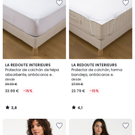
3,8
4,1
LA REDOUTE INTERIEURS
LA REDOUTE INTERIEURS
/ 5
/ 5
Protector de colchón de felpa
Protector de colchón, forma
absorbente, antiácaros e
bandeja, antiácaros e
impermeable, altura de 25 cm
impermeable
desde
desde
39.99 €
27.99 €
33.99 €
-15%
23.79 €
-15%
3,8
4,1
/
/
5
5