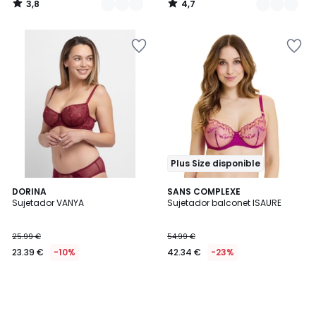
3,8
4,7
/
/
5
5
Plus Size disponible
DORINA
SANS COMPLEXE
Sujetador VANYA
Sujetador balconet ISAURE
25.99 €
54.99 €
23.39 €
-10%
42.34 €
-23%