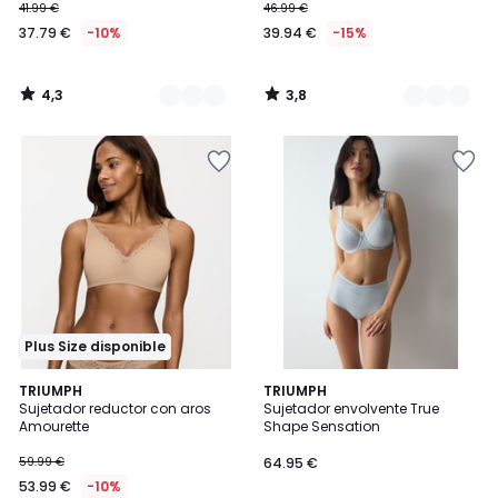
41.99 €
46.99 €
37.79 €
-10%
39.94 €
-15%
4,3
3,8
/
/
5
5
Plus Size disponible
3,3
4,6
3
TRIUMPH
TRIUMPH
/ 5
/ 5
Sujetador reductor con aros
Sujetador envolvente True
Colores
Amourette
Shape Sensation
59.99 €
64.95 €
53.99 €
-10%