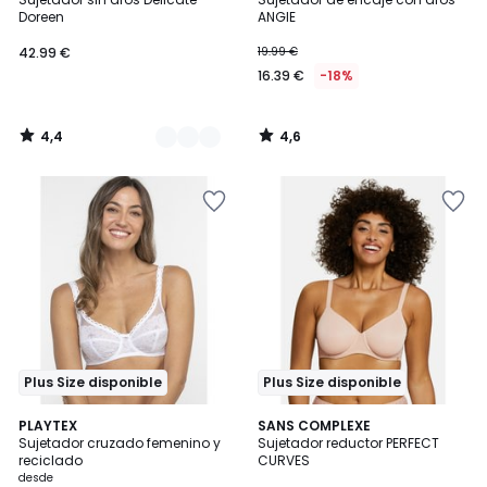
Colores
Doreen
ANGIE
42.99 €
19.99 €
16.39 €
-18%
4,4
4,6
/
/
5
5
Plus Size disponible
Plus Size disponible
4,3
3,8
3
PLAYTEX
2
SANS COMPLEXE
/ 5
/ 5
Sujetador cruzado femenino y
Sujetador reductor PERFECT
Colores
Colores
reciclado
CURVES
desde