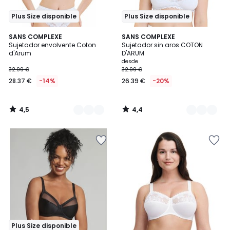
Plus Size disponible
Plus Size disponible
4,5
4,4
2
SANS COMPLEXE
2
SANS COMPLEXE
/ 5
/ 5
Sujetador envolvente Coton
Sujetador sin aros COTON
Colores
Colores
d'Arum
D'ARUM
desde
32.99 €
32.99 €
28.37 €
-14%
26.39 €
-20%
4,5
4,4
/
/
5
5
Plus Size disponible