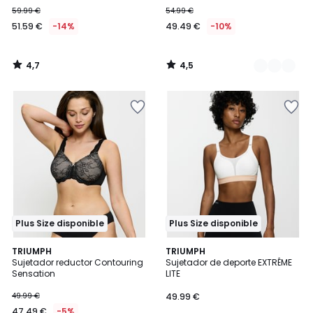
59.99 €
54.99 €
51.59 €
-14%
49.49 €
-10%
4,7
4,5
/
/
5
5
Plus Size disponible
Plus Size disponible
4,5
4,6
2
TRIUMPH
2
TRIUMPH
/ 5
/ 5
Sujetador reductor Contouring
Sujetador de deporte EXTRÊME
Colores
Colores
Sensation
LITE
49.99 €
49.99 €
47.49 €
-5%