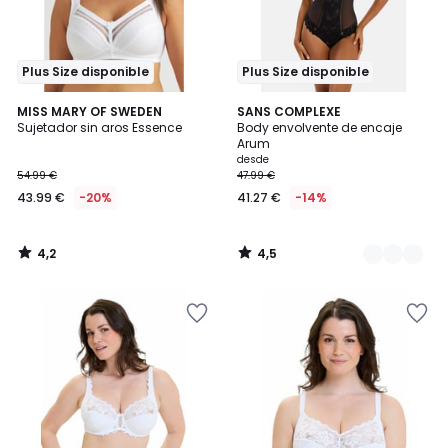
Plus Size disponible
Plus Size disponible
4,2
4,5
MISS MARY OF SWEDEN
2
SANS COMPLEXE
/ 5
/ 5
Sujetador sin aros Essence
Body envolvente de encaje
Colores
Arum
desde
54.99 €
47.99 €
43.99 €
-20%
41.27 €
-14%
4,2
4,5
/
/
5
5