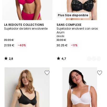
Plus Size disponible
2,8
4,7
LA REDOUTE COLLECTIONS
6
SANS COMPLEXE
/ 5
/ 5
Sujetador de bikini envolvente
Sujetador enolvent con aros
Colores
Arum
desde
35.99 €
33.99 €
21.59 €
-40%
30.25 €
-11%
2,8
4,7
/
/
5
5