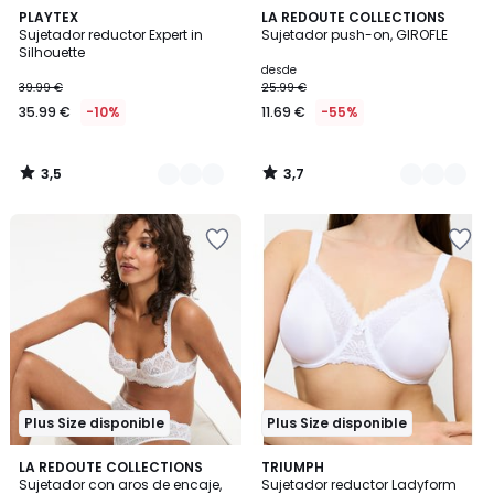
3,5
3,7
3
PLAYTEX
3
LA REDOUTE COLLECTIONS
/ 5
/ 5
Sujetador reductor Expert in
Sujetador push-on, GIROFLE
Colores
Colores
Silhouette
desde
39.99 €
25.99 €
35.99 €
-10%
11.69 €
-55%
3,5
3,7
/
/
5
5
Plus Size disponible
Plus Size disponible
2,1
4,6
3
LA REDOUTE COLLECTIONS
3
TRIUMPH
/
/ 5
Sujetador con aros de encaje,
Sujetador reductor Ladyform
Colores
Colores