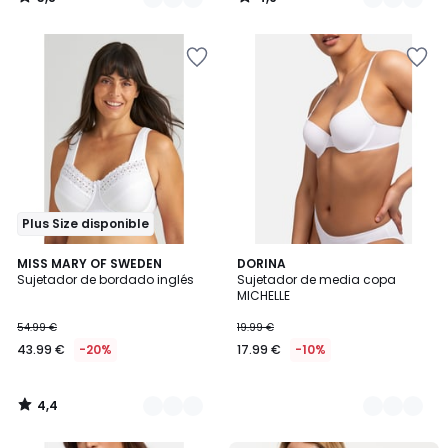
/
/
5
5
Plus Size disponible
4,4
2
MISS MARY OF SWEDEN
2
DORINA
/ 5
Sujetador de bordado inglés
Sujetador de media copa
Colores
Colores
MICHELLE
54.99 €
19.99 €
43.99 €
-20%
17.99 €
-10%
4,4
/
5