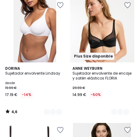
Plus Size disponible
4,6
4
DORINA
2
ANNE WEYBURN
/ 5
Sujetador envolvente Lindsay
Sujetador envolvente de encaje
Colores
Colores
y satén elásticos FLORIA
desde
19.99 €
29.99 €
17.19 €
-14%
14.99 €
-50%
4,6
/
5