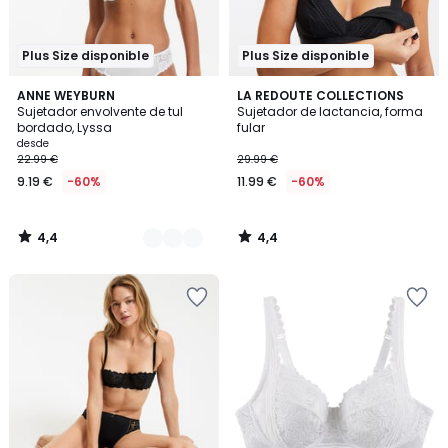
Plus Size disponible
Plus Size disponible
4,4
4,4
5
ANNE WEYBURN
LA REDOUTE COLLECTIONS
/ 5
/ 5
Sujetador envolvente de tul
Sujetador de lactancia, forma
Colores
bordado, Lyssa
fular
desde
22.99 €
29.99 €
9.19 €
-60%
11.99 €
-60%
4,4
4,4
/
/
5
5