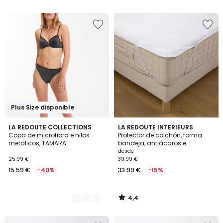
5
5
en
lugar
de
21.99
€
15%
descuento
aplicado.
Plus Size disponible
4,4
2
LA REDOUTE COLLECTIONS
LA REDOUTE INTERIEURS
/ 5
Copa de microfibra e hilos
Protector de colchón, forma
Colores
metálicos, TAMARA
bandeja, antiácaros e
impermeable
desde
25.99 €
39.99 €
15.59 €
-40%
33.99 €
-15%
4,4
/
5