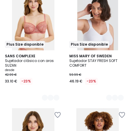
Plus Size disponible
Plus Size disponible
2
SANS COMPLEXE
3
MISS MARY OF SWEDEN
Sujetador clásico con aros
Sujetador STAY FRESH SOFT
Colores
Colores
SUZAN
COMFORT
desde
42.99 €
59.99 €
33.10 €
-23%
46.19 €
-23%