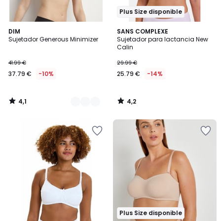
Plus Size disponible
4,1
4,2
2
DIM
SANS COMPLEXE
/ 5
/ 5
Sujetador Generous Minimizer
Sujetador para lactancia New
Colores
Calin
41.99 €
29.99 €
37.79 €
-10%
25.79 €
-14%
4,1
4,2
/
/
5
5
Plus Size disponible