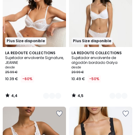
Plus Size disponible
Plus Size disponible
4,4
4,5
5
LA REDOUTE COLLECTIONS
4
LA REDOUTE COLLECTIONS
/ 5
/ 5
Sujetador envolvente Signature,
Sujetador envolvente de
Colores
Colores
JEANNE
algodón bordado Galya
desde
desde
25.99 €
20.99 €
10.39 €
-60%
10.49 €
-50%
4,4
4,5
/
/
5
5