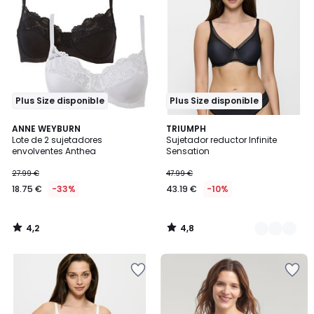
Plus Size disponible
Plus Size disponible
4,2
4,8
ANNE WEYBURN
2
TRIUMPH
/ 5
/ 5
Lote de 2 sujetadores
Sujetador reductor Infinite
Colores
envolventes Anthea
Sensation
27.99 €
47.99 €
18.75 €
-33%
43.19 €
-10%
4,2
4,8
/
/
5
5