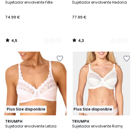
/ 5
/ 5
Sujetador envolvente Fête
Sujetador envolvente Hedona
Colores
Colores
74.99 €
77.99 €
4,5
4,3
/
/
5
5
Plus Size disponible
Plus Size disponible
4,7
4,5
TRIUMPH
2
TRIUMPH
/ 5
/ 5
Sujetador envolvente Letizia
Sujetador envolvente Romy
Colores