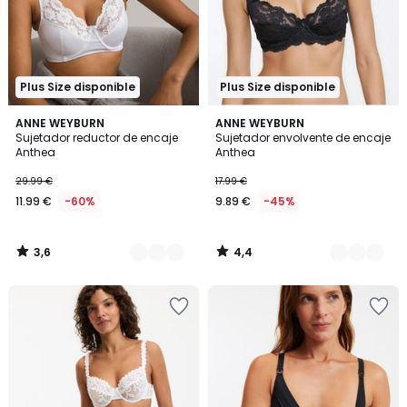
Plus Size disponible
Plus Size disponible
3,6
4,4
2
ANNE WEYBURN
6
ANNE WEYBURN
/ 5
/ 5
Sujetador reductor de encaje
Sujetador envolvente de encaje
Colores
Colores
Anthea
Anthea
29.99 €
17.99 €
11.99 €
-60%
9.89 €
-45%
3,6
4,4
/
/
5
5