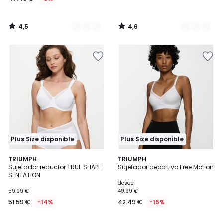
4,5
4,6
/
/
5
5
Plus Size disponible
Plus Size disponible
4,5
4,5
3
TRIUMPH
2
TRIUMPH
/ 5
/ 5
Sujetador reductor TRUE SHAPE
Sujetador deportivo Free Motion
Colores
Colores
SENTATION
desde
59.99 €
49.99 €
51.59 €
-14%
42.49 €
-15%