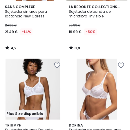
4,2
3,9
SANS COMPLEXE
LA REDOUTE COLLECTIONS
/ 5
/ 5
Sujetador sin aros para
PLUS
Sujetador de banda de
lactancia New Caress
microfibra-Invisible
24.99 €
39.99 €
21.49 €
-14%
19.99 €
-50%
4,2
3,9
/
/
5
5
Plus Size disponible
4,4
4,6
3
TRIUMPH
DORINA
/ 5
/ 5
Sujetador sin aros Delicate
Sujetador de encaje con aros