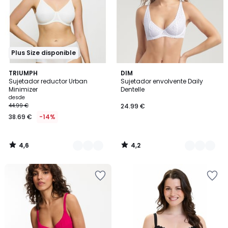
Plus Size disponible
4,6
4,2
2
TRIUMPH
4
DIM
/ 5
/ 5
Sujetador reductor Urban
Sujetador envolvente Daily
Colores
Colores
Minimizer
Dentelle
desde
44.99 €
24.99 €
38.69 €
-14%
4,6
4,2
/
/
5
5