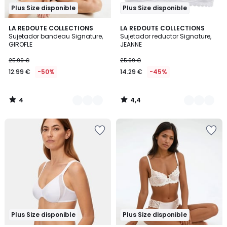
Plus Size disponible
Plus Size disponible
4
4,4
2
LA REDOUTE COLLECTIONS
2
LA REDOUTE COLLECTIONS
/
/ 5
Sujetador bandeau Signature,
Sujetador reductor Signature,
Colores
Colores
5
GIROFLE
JEANNE
25.99 €
25.99 €
12.99 €
-50%
14.29 €
-45%
4
4,4
/
/
5
5
Plus Size disponible
Plus Size disponible