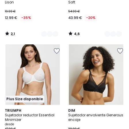
5
Lison
Soft
19.99 €
54.99 €
12.99 €
-35%
43.99 €
-20%
2,1
4,6
/
/
5
5
Plus Size disponible
4,6
4,5
3
TRIUMPH
3
DIM
/ 5
/ 5
Sujetador reductor Essential
Sujetador envolvente Generous
Colores
Colores
Minimizer
encaje
desde
47.99 €
39.99 €