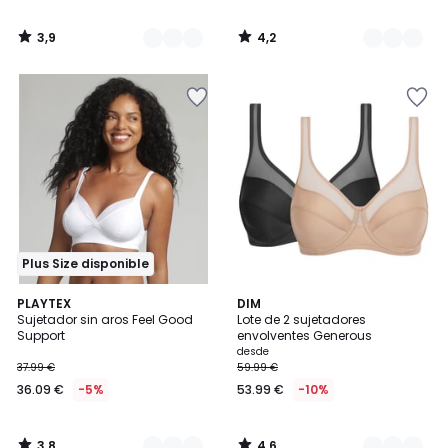
3,9
4,2
/
/
5
5
Plus Size disponible
3,8
4,6
2
PLAYTEX
2
DIM
/ 5
/ 5
Sujetador sin aros Feel Good
Lote de 2 sujetadores
Colores
Colores
Support
envolventes Generous
desde
37.99 €
59.99 €
36.09 €
-5%
53.99 €
-10%
3,8
4,6