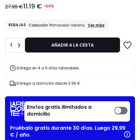
11.19
11.19 €
€
27.99 €
-60%
en
lugar
de
REBAJAS
REBAJAS
Ver más
Colección
Primavera-Verano
Colección
27.99
Primavera-
€
Verano
60%
Cantidad
1
AÑADIR A LA CESTA
descuento
aplicado.
Entrega en 4 a 9 días laborables
Entrega a domicilio desde
3.99 €
Envíos gratis ilimitados a
domicilio
Pruébalo gratis durante 30 días. Luego 29,99
€ / año.