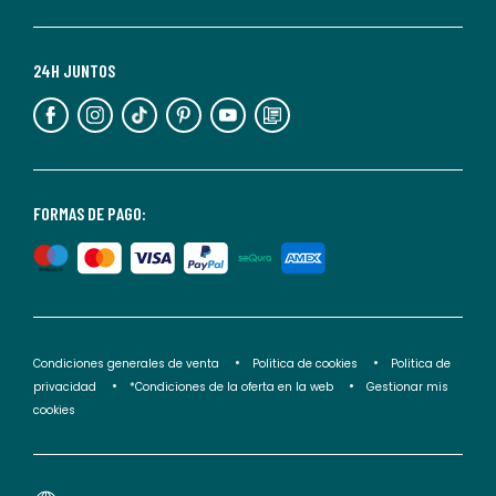
momento.
Para
más
24H JUNTOS
información,
puedes
consultar
nuestra
<2>política
FORMAS DE PAGO:
de
privacidad</2>.
Condiciones generales de venta
Politica de cookies
Politica de
privacidad
*Condiciones de la oferta en la web
Gestionar mis
cookies