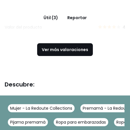
Útil (3)
Reportar
Valor del producto
4
Ver más valoraciones
Descubre:
Mujer - La Redoute Collections
Premamá - La Redoute 
Pijama premamá
Ropa para embarazadas
Ropa l