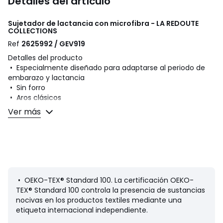
Detalles del artículo
Sujetador de lactancia con microfibra - LA REDOUTE
COLLECTIONS
Ref
2625992 / GEV919
Detalles del producto
• Especialmente diseñado para adaptarse al periodo de
embarazo y lactancia
• Sin forro
• Aros clásicos
Ver más
Composición y cuidados
• Tejido principal: 86% poliamida y 14% elastán
• Interior: 100 % algodón
• Forro del cuerpo: 100 % poliamida
• Tejido secundario: 85% poliamida, 15% elastano
• Lavar a 30 °C en programa para prendas delicadas
• No planchar. No usar lejía
• OEKO-TEX® Standard 100. La certificación OEKO-
• No usar secadora
TEX® Standard 100 controla la presencia de sustancias
• No limpiar en seco
nocivas en los productos textiles mediante una
etiqueta internacional independiente.