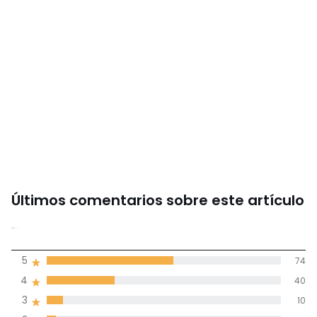
Últimos comentarios sobre este artículo
4,3
5
74
(136)
de promedio
4
40
3
10
Reseñas 100% certificadas,