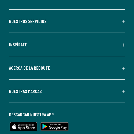
suscribirte,
aceptas
recibir
NUESTROS SERVICIOS
comunicaciones
comerciales
personalizadas
INSPÍRATE
por
parte
de
ACERCA DE LA REDOUTE
La
Redoute.
Puedes
NUESTRAS MARCAS
darte
de
baja
DESCARGAR NUESTRA APP
en
cualquier