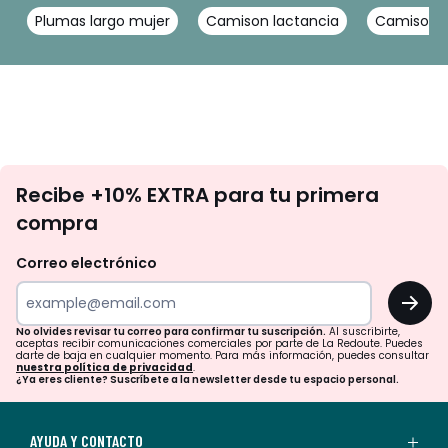
Plumas largo mujer
Camison lactancia
Camison 
No
Recibe +10% EXTRA para tu primera
te
compra
olvides
revisar
Correo electrónico
tu
OK
correo
para
No olvides revisar tu correo para confirmar tu suscripción.
Al suscribirte,
aceptas recibir comunicaciones comerciales por parte de La Redoute. Puedes
confirmar
darte de baja en cualquier momento. Para más información, puedes consultar
nuestra política de privacidad
.
tu
¿Ya eres cliente? Suscríbete a la newsletter desde tu espacio personal.
suscripción.
Al
AYUDA Y CONTACTO