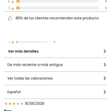
2
6
Compromiso La Redoute
1
6
86% de los clientes
5
74
86% de los clientes recomiendan este producto
recomiendan este producto
4
40
3
10
2
6
1
6
Ver más detalles
De más reciente a más antigua
Ver todas las valoraciones
Español
15/06/2026