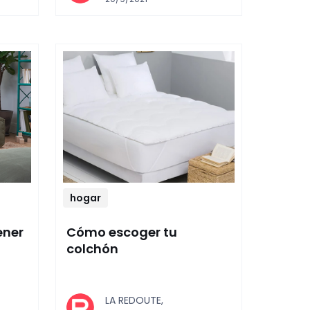
hogar
ener
Cómo escoger tu
colchón
LA REDOUTE,