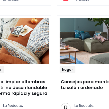
r
hogar
 limpiar alfombras
Consejos para mant
xtil no desenfundable
tu salón ordenado
orma rápida y segura
La Redoute,
La Redoute,