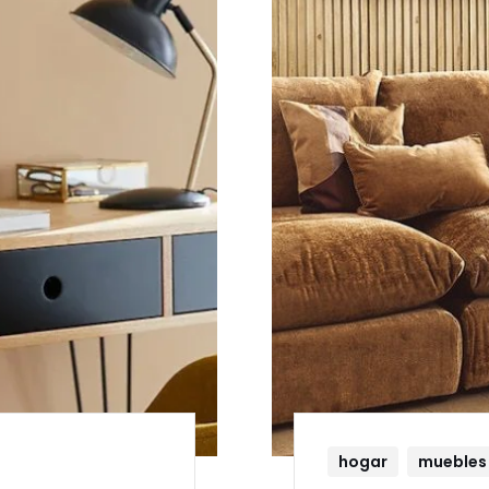
hogar
muebles