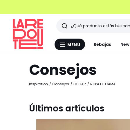
Buscar
Últimos
Rebajas
New 
MENU
Menu
artículos
La
Redoute
Consejos
vistos
Inspiration
Consejos
HOGAR
ROPA DE CAMA
Últimos artículos