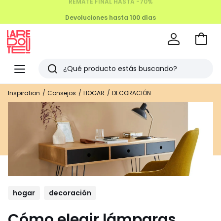
Devoluciones hasta 100 días
Ir
a
La
la
Redoute
Menu
Buscar
cesta
Últimos
Inspiration
Consejos
HOGAR
DECORACIÓN
artículos
vistos
hogar
decoración
Cómo elegir lámparas