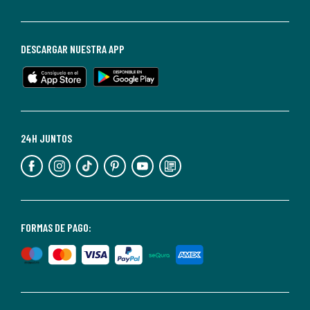
darte
de
baja
DESCARGAR NUESTRA APP
en
cualquier
momento.
Para
más
24H JUNTOS
información,
puedes
consultar
nuestra
<2>política
FORMAS DE PAGO:
de
privacidad</2>.