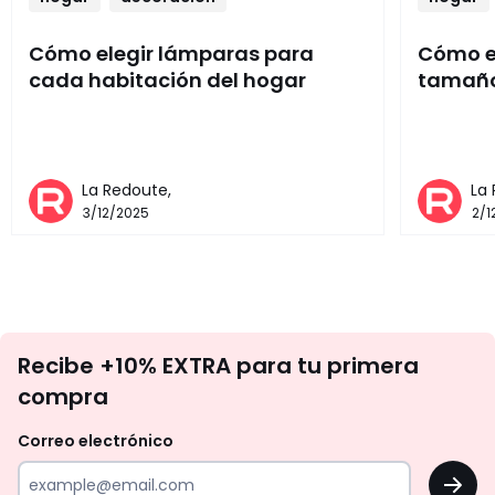
Cómo elegir lámparas para
Cómo el
cada habitación del hogar
tamaño
La Redoute,
La
3/12/2025
2/1
No
Recibe +10% EXTRA para tu primera
te
compra
olvides
revisar
Correo electrónico
tu
OK
correo