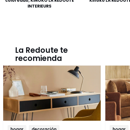
coloreado, KINOKO LA REDOUTE
Kinoko LA REDOUTE
INTERIEURS
La Redoute te
recomienda
hogar
decoración
hogar