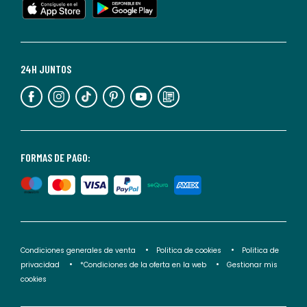
cualquier
momento.
Para
más
24H JUNTOS
información,
puedes
consultar
nuestra
<2>política
FORMAS DE PAGO:
de
privacidad</2>.
Condiciones generales de venta
Politica de cookies
Politica de
privacidad
*Condiciones de la oferta en la web
Gestionar mis
cookies