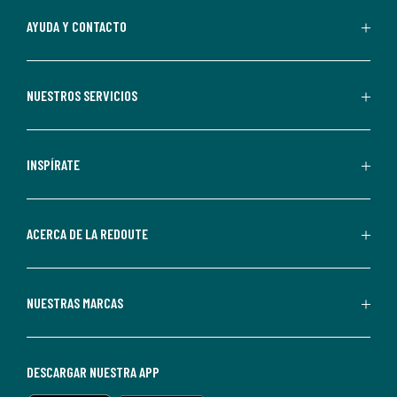
suscripción.
Al
AYUDA Y CONTACTO
suscribirte,
aceptas
recibir
NUESTROS SERVICIOS
comunicaciones
comerciales
personalizadas
INSPÍRATE
por
parte
de
ACERCA DE LA REDOUTE
La
Redoute.
Puedes
NUESTRAS MARCAS
darte
de
baja
DESCARGAR NUESTRA APP
en