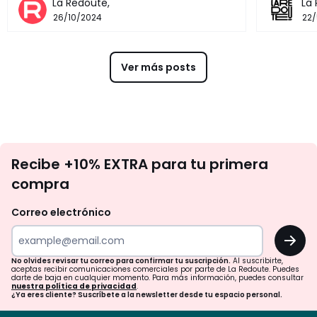
La Redoute,
La
26/10/2024
22
Ver más posts
No
Recibe +10% EXTRA para tu primera
te
compra
olvides
revisar
Correo electrónico
tu
OK
correo
para
No olvides revisar tu correo para confirmar tu suscripción.
Al suscribirte,
aceptas recibir comunicaciones comerciales por parte de La Redoute. Puedes
confirmar
darte de baja en cualquier momento. Para más información, puedes consultar
nuestra política de privacidad
.
tu
¿Ya eres cliente? Suscríbete a la newsletter desde tu espacio personal.