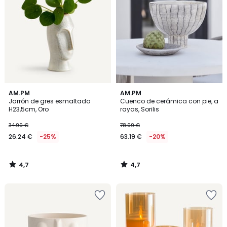
4,7
4,7
AM.PM
AM.PM
/ 5
/ 5
Jarrón de gres esmaltado
Cuenco de cerámica con pie, a
H23,5cm, Oro
rayas, Sorilis
34.99 €
78.99 €
26.24 €
-25%
63.19 €
-20%
4,7
4,7
/
/
5
5