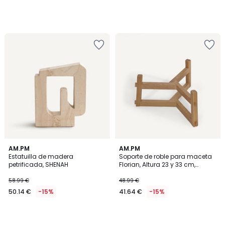
AM.PM
AM.PM
Estatuilla de madera
Soporte de roble para maceta
petrificada, SHENAH
Florian, Altura 23 y 33 cm,
GRAYSON
58.99 €
48.99 €
50.14 €
-15%
41.64 €
-15%