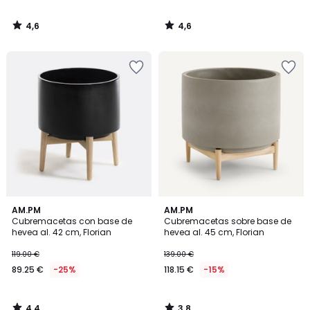
4,6
4,6
/
/
5
5
4,4
3,8
AM.PM
AM.PM
/ 5
/ 5
Cubremacetas con base de
Cubremacetas sobre base de
hevea al. 42 cm, Florian
hevea al. 45 cm, Florian
119.00 €
139.00 €
89.25 €
-25%
118.15 €
-15%
4,4
3,8