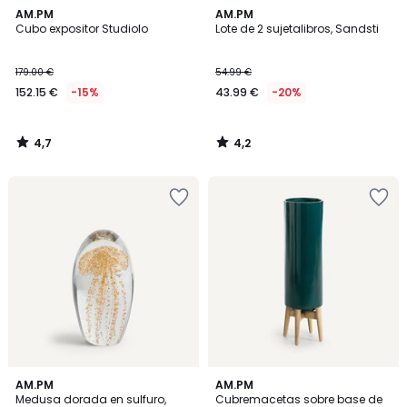
4,7
4,2
AM.PM
AM.PM
/ 5
/ 5
Cubo expositor Studiolo
Lote de 2 sujetalibros, Sandsti
179.00 €
54.99 €
152.15 €
-15%
43.99 €
-20%
4,7
4,2
/
/
5
5
4,9
4,2
AM.PM
AM.PM
/ 5
/ 5
Medusa dorada en sulfuro,
Cubremacetas sobre base de