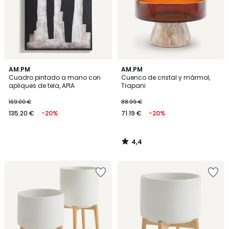
4,4
AM.PM
AM.PM
/ 5
Cuadro pintado a mano con
Cuenco de cristal y mármol,
apliques de tela, APIA
Trapani
169.00 €
88.99 €
135.20 €
-20%
71.19 €
-20%
4,4
/
5