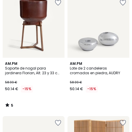
5
AM.PM
AM.PM
/
Soporte de nogal para
Lote de 2 candeleros
5
jardinera Florian, Alt. 23 y 33 cm,
cromados en piedra, AUDRY
GRAYSON
58.99 €
58.99 €
50.14 €
-15%
50.14 €
-15%
5
/
5