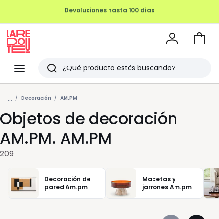
REMATE FINAL HASTA -70%
Ir
a
La
la
Redoute
Menu
Buscar
cesta
Últimos
...
artículos
Decoración
AM.PM
Objetos de decoración
vistos
AM.PM. AM.PM
209
Decoración de
Macetas y
pared Am.pm
jarrones Am.pm