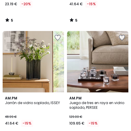
23.19 €
-20%
41.64 €
-15%
5
5
/
/
5
5
AM.PM
AM.PM
Jarrón de vidrio soplado, ISSEY
Juego de tres en raya en vidrio
soplado, PERSEE
48.99 €
129.00 €
41.64 €
-15%
109.65 €
-15%