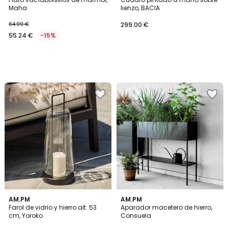
Maha
lienzo, BACIA
64.99 €
299.00 €
55.24 €
-15%
5
4,7
AM.PM
AM.PM
/
/ 5
Farol de vidrio y hierro alt. 53
Aparador macetero de hierro,
5
cm, Yoroko
Consuela