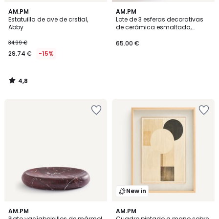
4,8
AM.PM
AM.PM
/ 5
Estatuilla de ave de crstial,
Lote de 3 esferas decorativas
Abby
de cerámica esmaltada,
MESSINE
34.99 €
65.00 €
29.74 €
-15%
4,8
/
5
New in
AM.PM
AM.PM
Plato vacíabolsillos de mármol,
Cuadro pintado a mano sobre