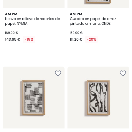
AM.PM
AM.PM
Lienzo en relieve de recortes de
Cuadro en papel de arroz
papel, NYMIA
pintado a mano, ONDE
169.00 €
139.00 €
143.65 €
-15%
111.20 €
-20%