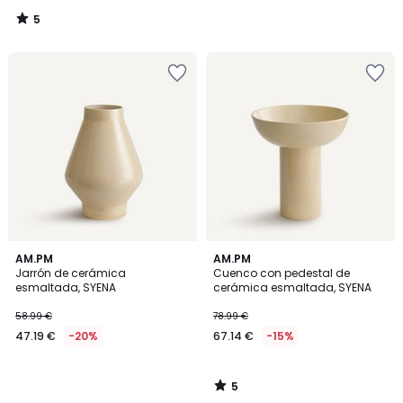
5
/
5
5
AM.PM
AM.PM
/
Jarrón de cerámica
Cuenco con pedestal de
5
esmaltada, SYENA
cerámica esmaltada, SYENA
58.99 €
78.99 €
47.19 €
-20%
67.14 €
-15%
5
/