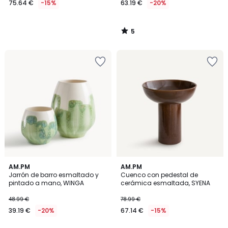
75.64 €
-15%
63.19 €
-20%
en
lugar
de
5
88.99
/
5
€
15%
descuento
aplicado.
5
AM.PM
AM.PM
/
Jarrón de barro esmaltado y
Cuenco con pedestal de
5
pintado a mano, WINGA
cerámica esmaltada, SYENA
48.99 €
78.99 €
39.19 €
-20%
67.14 €
-15%