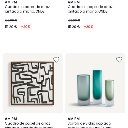
AM.PM
AM.PM
Cuadro en papel de arroz
Cuadro en papel de arroz
pintado a mano, ONDE
pintado a mano, ONDE
139.00 €
139.00 €
111.20 €
-20%
111.20 €
-20%
5
AM.PM
AM.PM
/
Cuadro de papel de arroz
Jarrón de vidrio soplado
5
pintado y bordado a mano,
esmerilado, altura 24 cm,