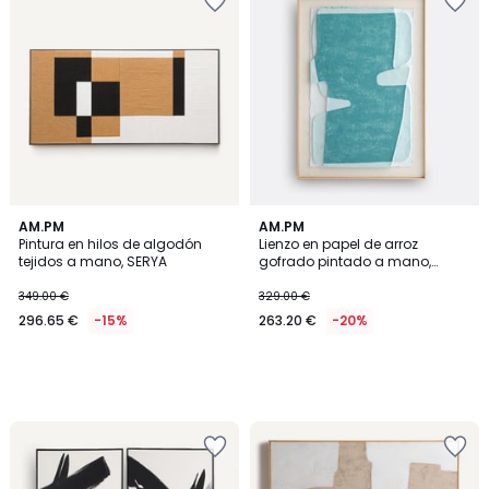
AM.PM
AM.PM
Pintura en hilos de algodón
Lienzo en papel de arroz
tejidos a mano, SERYA
gofrado pintado a mano,
CALDERA
349.00 €
329.00 €
296.65 €
-15%
263.20 €
-20%