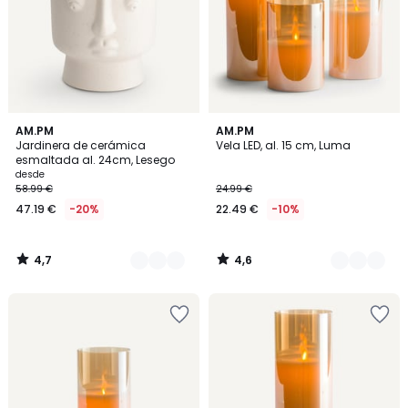
4,7
4,6
5
AM.PM
2
AM.PM
/ 5
/ 5
Jardinera de cerámica
Vela LED, al. 15 cm, Luma
Colores
Colores
esmaltada al. 24cm, Lesego
desde
58.99 €
24.99 €
47.19 €
-20%
22.49 €
-10%
4,7
4,6
/
/
5
5