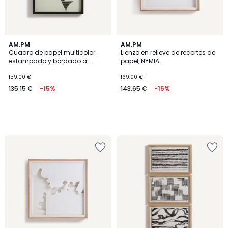
AM.PM
AM.PM
Cuadro de papel multicolor
Lienzo en relieve de recortes de
estampado y bordado a
papel, NYMIA
mano, AZIO
159.00 €
169.00 €
135.15 €
-15%
143.65 €
-15%