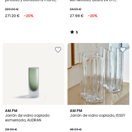
BAZIO
AUDRAN
339.00 €
34.99 €
271.20 €
-20%
27.99 €
-20%
5
/
5
5
5
AM.PM
AM.PM
/
/
Jarrón de vidrio soplado
Jarrón de vidrio soplado, ISSEY
5
5
esmerilado, AUDRAN
28.99 €
48.99 €