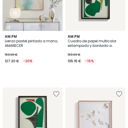
AM.PM
AM.PM
Lienzo pastel pintado a mano,
Cuadro de papel multicolor
AMANECER
estampado y bordado a
mano, AZIO
159.00 €
159.00 €
127.20 €
-20%
135.15 €
-15%