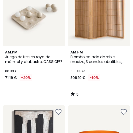
5
AM.PM
AM.PM
/
Juego de tres en raya de
Biombo calado de roble
5
mármol y alabastro, CASSIOPEE
macizo, 3 paneles abatibles,
BYOBU
88.99 €
899.00 €
71.19 €
-20%
809.10 €
-10%
5
/
5