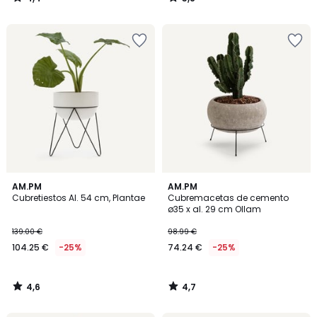
/
/
5
5
4,6
4,7
AM.PM
AM.PM
/ 5
/ 5
Cubretiestos Al. 54 cm, Plantae
Cubremacetas de cemento
ø35 x al. 29 cm Ollam
139.00 €
98.99 €
104.25 €
-25%
74.24 €
-25%
4,6
4,7
/
/
5
5