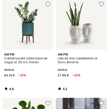
4,6
4,2
AM.PM
AM.PM
/ 5
/ 5
Cubremaceta sobre base de
Lote de dos cubretiestos al.
nogal al. 43 cm, Florian
10cm, Binome
98.99 €
34.99 €
84.14 €
-15%
27.99 €
-20%
4,6
4,2
/
/
5
5