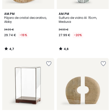
4,7
4,6
AM.PM
AM.PM
/ 5
/ 5
Pájaro de cristal decorativo,
Sulfuro de vidrio Al. 15cm,
Abby
Medusa
34.99 €
34.99 €
29.74 €
-15%
27.99 €
-20%
4,7
4,6
/
/
5
5