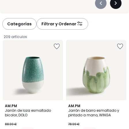
Précédent
Suivan
-
-
défiler
défiler
à
à
Categorías
Filtrar y Ordenar
gauche
droite
209 artículos
5
AM.PM
AM.PM
/
Jarrón de loza esmaltado
Jarrón de barro esmaltado y
5
bicolor, DOLO
pintado a mano, WINGA
75.64
88.99 €
78.99 €
€