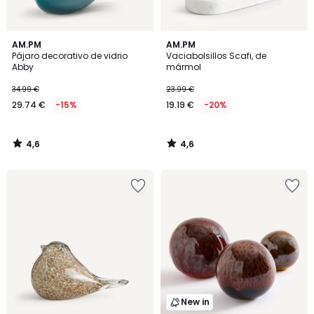
4,6
4,6
AM.PM
AM.PM
/ 5
/ 5
Pájaro decorativo de vidrio
Vaciabolsillos Scafi, de
Abby
mármol
34.99 €
23.99 €
29.74 €
-15%
19.19 €
-20%
4,6
4,6
/
/
5
5
New in