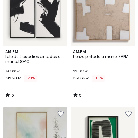
5
5
AM.PM
AM.PM
/
/
Lote de 2 cuadros pintados a
Lienzo pintado a mano, SAPIA
5
5
mano, DOPIO
249.00 €
229.00 €
199.20 €
-20%
194.65 €
-15%
5
5
/
/
5
5