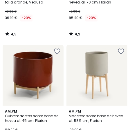
talla grande, Medusa
hevea, al. 70 cm, Florian
48.99 €
119.00 €
39.19 €
-20%
95.20 €
-20%
4,9
4,2
/
/
5
5
4,1
4
AM.PM
AM.PM
/ 5
/
Cubremacetas sobre base de
Macetero sobre base de hevea
5
hevea al. 45 cm, Florian
al. 58,5 cm, Florian
169.00 €
109.00 €