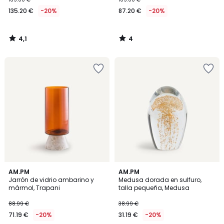
135.20 €
-20%
87.20 €
-20%
4,1
4
/
/
5
5
4,6
4,6
AM.PM
AM.PM
/ 5
/ 5
Jarrón de vidrio ambarino y
Medusa dorada en sulfuro,
mármol, Trapani
talla pequeña, Medusa
88.99 €
38.99 €
71.19 €
-20%
31.19 €
-20%