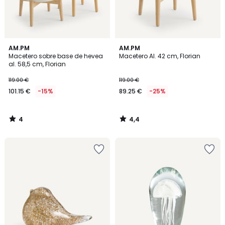
4
4,4
AM.PM
AM.PM
/
/ 5
Macetero sobre base de hevea
Macetero Al. 42 cm, Florian
5
al. 58,5 cm, Florian
119.00 €
119.00 €
101.15 €
-15%
89.25 €
-25%
4
4,4
/
/
5
5