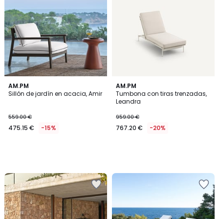
AM.PM
AM.PM
Sillón de jardín en acacia, Amir
Tumbona con tiras trenzadas,
Leandra
559.00 €
959.00 €
475.15 €
-15%
767.20 €
-20%