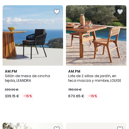
AM.PM
AM.PM
Sillón de mesa de cincha
Lote de 2 sillas de jardín, en
tejida, LEANDRA
teca maciza y mimbre, LOUISE
399.00 €
789.00 €
339.15 €
-15%
670.65 €
-15%