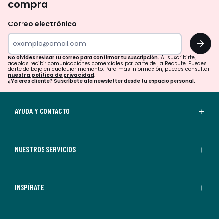
compra
olvides
revisar
Correo electrónico
tu
OK
correo
para
No olvides revisar tu correo para confirmar tu suscripción.
Al suscribirte,
aceptas recibir comunicaciones comerciales por parte de La Redoute. Puedes
confirmar
darte de baja en cualquier momento. Para más información, puedes consultar
nuestra política de privacidad
.
tu
¿Ya eres cliente? Suscríbete a la newsletter desde tu espacio personal.
suscripción.
Al
AYUDA Y CONTACTO
suscribirte,
aceptas
recibir
NUESTROS SERVICIOS
comunicaciones
comerciales
personalizadas
INSPÍRATE
por
parte