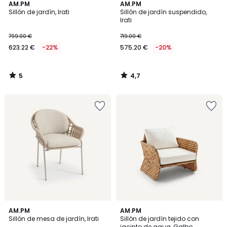
5
4,7
AM.PM
AM.PM
/
/ 5
Sillón de jardín, Irati
Sillón de jardín suspendido,
5
Irati
799.00 €
719.00 €
623.22 €
-22%
575.20 €
-20%
5
4,7
/
/
5
5
3
AM.PM
AM.PM
/
Sillón de mesa de jardín, Irati
Sillón de jardín tejido con
5
jacinto de agua, Galbo