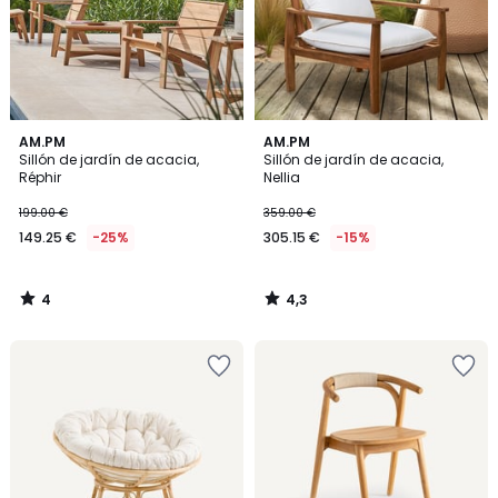
4
4,3
AM.PM
AM.PM
/
/ 5
Sillón de jardín de acacia,
Sillón de jardín de acacia,
5
Réphir
Nellia
199.00 €
359.00 €
149.25 €
-25%
305.15 €
-15%
4
4,3
/
/
5
5