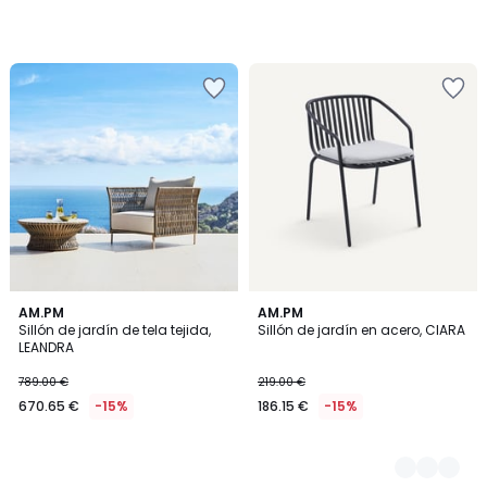
AM.PM
2
AM.PM
Sillón de jardín de tela tejida,
Sillón de jardín en acero, CIARA
Colores
LEANDRA
789.00 €
219.00 €
670.65 €
-15%
186.15 €
-15%