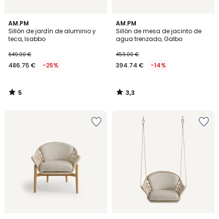
5
3,3
AM.PM
AM.PM
/
/ 5
Sillón de jardín de aluminio y
Sillón de mesa de jacinto de
5
teca, Isabbo
agua trenzado, Galbo
649.00 €
459.00 €
486.75 €
-25%
394.74 €
-14%
5
3,3
/
/
5
5