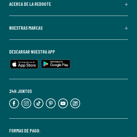
de
ACERCA DE LA REDOUTE
La
Redoute.
Puedes
NUESTRAS MARCAS
darte
de
baja
DESCARGAR NUESTRA APP
en
cualquier
momento.
Para
más
24H JUNTOS
información,
puedes
consultar
nuestra
<2>política
FORMAS DE PAGO: