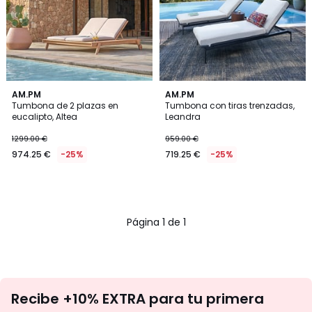
AM.PM
AM.PM
Tumbona de 2 plazas en
Tumbona con tiras trenzadas,
eucalipto, Altea
Leandra
1299.00 €
959.00 €
974.25 €
-25%
719.25 €
-25%
Página 1 de 1
No
Recibe +10% EXTRA para tu primera
te