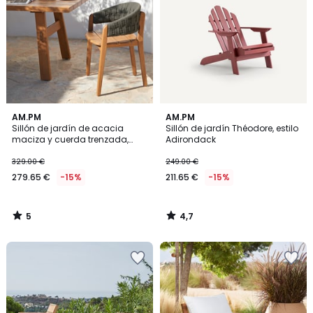
5
4,7
AM.PM
AM.PM
/
/ 5
Sillón de jardín de acacia
Sillón de jardín Théodore, estilo
5
maciza y cuerda trenzada,
Adirondack
CHABLIS
329.00 €
249.00 €
279.65 €
-15%
211.65 €
-15%
5
4,7
/
/
5
5