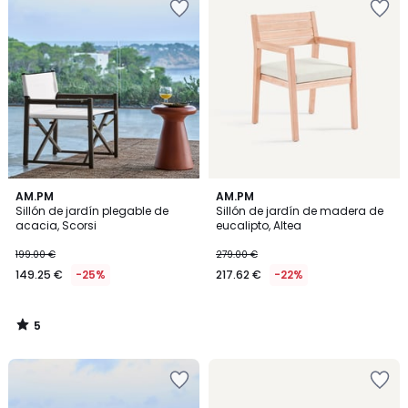
5
AM.PM
AM.PM
/
Sillón de jardín plegable de
Sillón de jardín de madera de
5
acacia, Scorsi
eucalipto, Altea
199.00 €
279.00 €
149.25 €
-25%
217.62 €
-22%
5
/
5