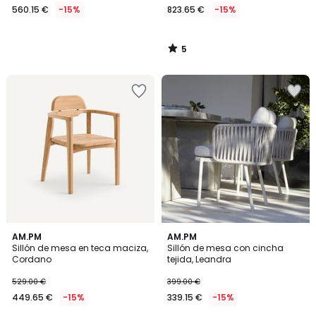
560.15 €
-15%
823.65 €
-15%
5
/
5
5
AM.PM
AM.PM
/
Sillón de mesa en teca maciza,
Sillón de mesa con cincha
5
Cordano
tejida, Leandra
529.00 €
399.00 €
449.65 €
-15%
339.15 €
-15%