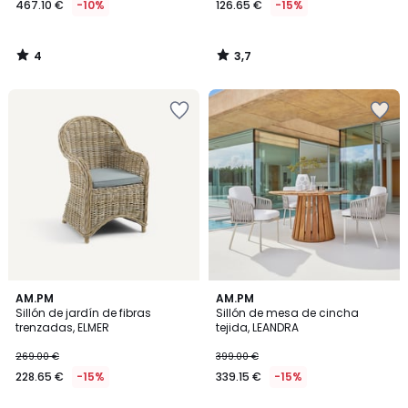
467.10 €
-10%
126.65 €
-15%
en
lugar
de
4
3,7
519.00
/
/
5
5
€
10%
descuento
aplicado.
AM.PM
AM.PM
Sillón de jardín de fibras
Sillón de mesa de cincha
trenzadas, ELMER
tejida, LEANDRA
269.00 €
399.00 €
228.65 €
-15%
339.15 €
-15%