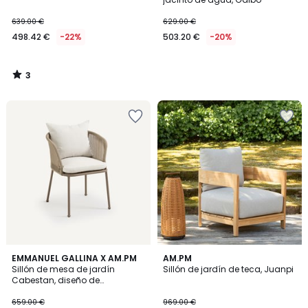
639.00 €
629.00 €
498.42 €
-22%
503.20 €
-20%
3
/
5
5
EMMANUEL GALLINA X AM.PM
AM.PM
/
Sillón de mesa de jardín
Sillón de jardín de teca, Juanpi
5
Cabestan, diseño de
Emmanuel Gallina
659.00 €
969.00 €