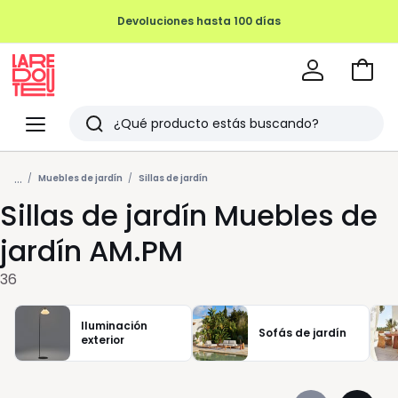
Devoluciones hasta 100 días
Ir
a
La
la
Redoute
Menu
Buscar
cesta
Últimos
...
artículos
Muebles de jardín
Sillas de jardín
Sillas de jardín Muebles de
vistos
jardín AM.PM
36
Iluminación
Sofás de jardín
exterior