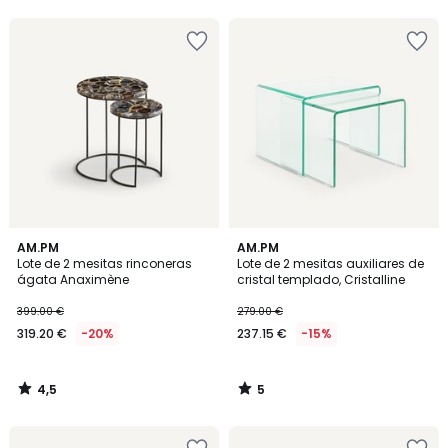
5
5
4,5
5
AM.PM
AM.PM
/ 5
/
Lote de 2 mesitas rinconeras
Lote de 2 mesitas auxiliares de
5
ágata Anaximène
cristal templado, Cristalline
399.00 €
279.00 €
319.20 €
-20%
237.15 €
-15%
4,5
5
/
/
5
5