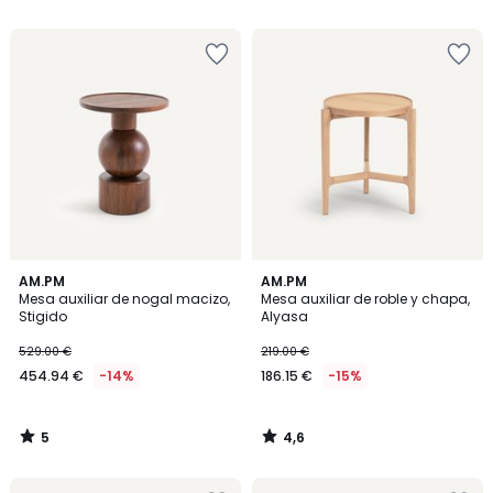
5
5
5
4,6
AM.PM
AM.PM
/
/ 5
Mesa auxiliar de nogal macizo,
Mesa auxiliar de roble y chapa,
5
Stigido
Alyasa
529.00 €
219.00 €
454.94 €
-14%
186.15 €
-15%
5
4,6
/
/
5
5