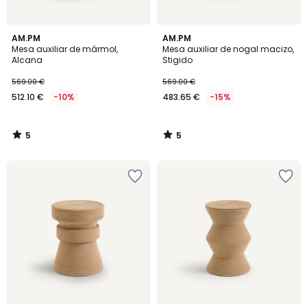
5
5
AM.PM
AM.PM
/
/
Mesa auxiliar de mármol,
Mesa auxiliar de nogal macizo,
5
5
Alcana
Stigido
569.00 €
569.00 €
512.10 €
-10%
483.65 €
-15%
5
5
/
/
5
5