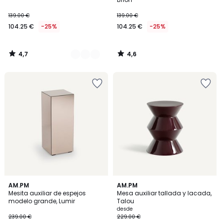
139.00 €
139.00 €
104.25 €
-25%
104.25 €
-25%
4,7
4,6
/
/
5
5
5
AM.PM
2
AM.PM
/
Mesita auxiliar de espejos
Mesa auxiliar tallada y lacada,
Colores
5
modelo grande, Lumir
Talou
desde
239.00 €
229.00 €