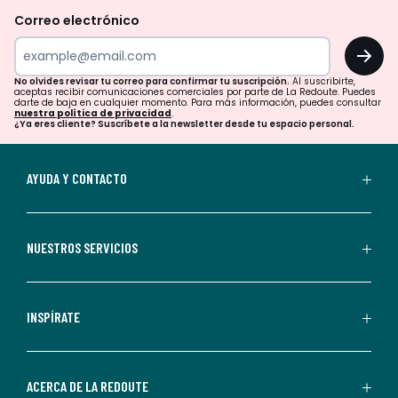
revisar
Correo electrónico
tu
OK
correo
para
No olvides revisar tu correo para confirmar tu suscripción.
Al suscribirte,
aceptas recibir comunicaciones comerciales por parte de La Redoute. Puedes
confirmar
darte de baja en cualquier momento. Para más información, puedes consultar
nuestra política de privacidad
.
tu
¿Ya eres cliente? Suscríbete a la newsletter desde tu espacio personal.
suscripción.
Al
AYUDA Y CONTACTO
suscribirte,
aceptas
recibir
NUESTROS SERVICIOS
comunicaciones
comerciales
personalizadas
INSPÍRATE
por
parte
de
ACERCA DE LA REDOUTE