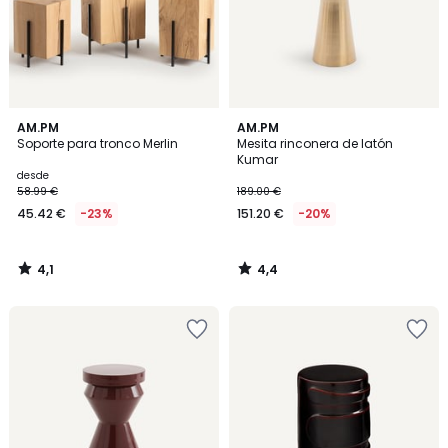
4,1
4,4
AM.PM
AM.PM
/ 5
/ 5
Soporte para tronco Merlin
Mesita rinconera de latón
Kumar
desde
58.99 €
189.00 €
45.42 €
-23%
151.20 €
-20%
4,1
4,4
/
/
5
5