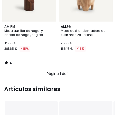
4,9
AM.PM
AM.PM
/ 5
Mesa auxiliar de nogal y
Mesa auxiliar de madera de
chapa de nogal, Stigido
suar macizo Jorkins
449.00 €
219.00 €
381.65 €
-15%
186.15 €
-15%
4,9
/
5
Página 1 de 1
Artículos similares