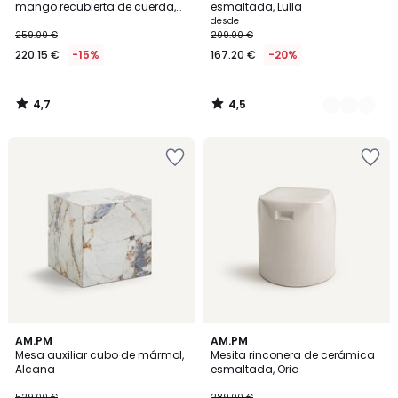
mango recubierta de cuerda,
esmaltada, Lulla
Sablas
desde
259.00 €
209.00 €
220.15 €
-15%
167.20 €
-20%
4,7
4,5
/
/
5
5
5
5
AM.PM
AM.PM
/
/
Mesa auxiliar cubo de mármol,
Mesita rinconera de cerámica
5
5
Alcana
esmaltada, Oria
529.00 €
289.00 €