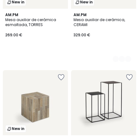
New in
New in
AM.PM
2
AM.PM
Mesa auxiliar de cerámica
Mesa auxiliar de cerámica,
Colores
esmaltada, TORRES
CERAMI
269.00 €
329.00 €
New in