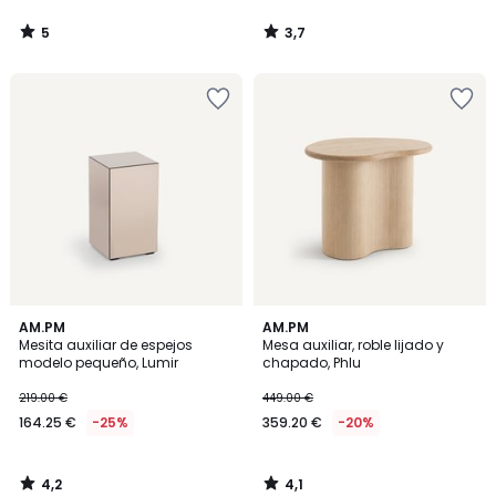
5
3,7
/
/
5
5
4,2
4,1
AM.PM
AM.PM
/ 5
/ 5
Mesita auxiliar de espejos
Mesa auxiliar, roble lijado y
modelo pequeño, Lumir
chapado, Phlu
219.00 €
449.00 €
164.25 €
-25%
359.20 €
-20%
4,2
4,1
/
/