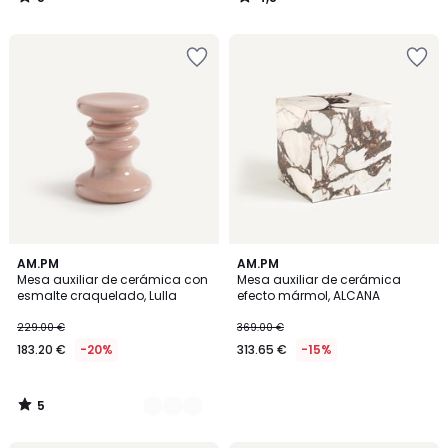
/
/
5
5
5
2
AM.PM
AM.PM
/
Mesa auxiliar de cerámica con
Mesa auxiliar de cerámica
Colores
5
esmalte craquelado, Lulla
efecto mármol, ALCANA
229.00 €
369.00 €
183.20 €
-20%
313.65 €
-15%
5
/
5