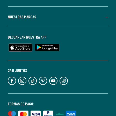
La
Redoute.
Puedes
NUESTRAS MARCAS
darte
de
baja
DESCARGAR NUESTRA APP
en
cualquier
momento.
Para
más
24H JUNTOS
información,
puedes
consultar
nuestra
<2>política
FORMAS DE PAGO:
de