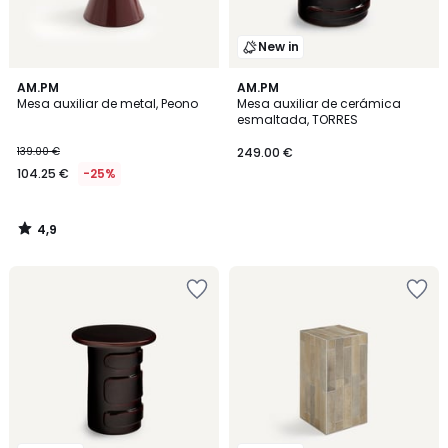
New in
4,9
AM.PM
AM.PM
/ 5
Mesa auxiliar de metal, Peono
Mesa auxiliar de cerámica
esmaltada, TORRES
139.00 €
249.00 €
104.25 €
-25%
4,9
/
5