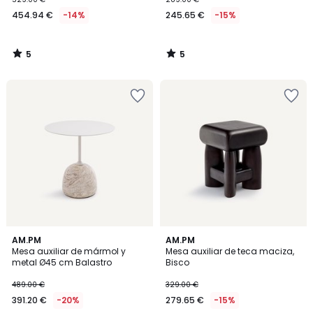
454.94 €
-14%
245.65 €
-15%
5
5
/
/
5
5
5
5
AM.PM
AM.PM
/
/
Mesa auxiliar de mármol y
Mesa auxiliar de teca maciza,
5
5
metal Ø45 cm Balastro
Bisco
489.00 €
329.00 €
391.20 €
-20%
279.65 €
-15%