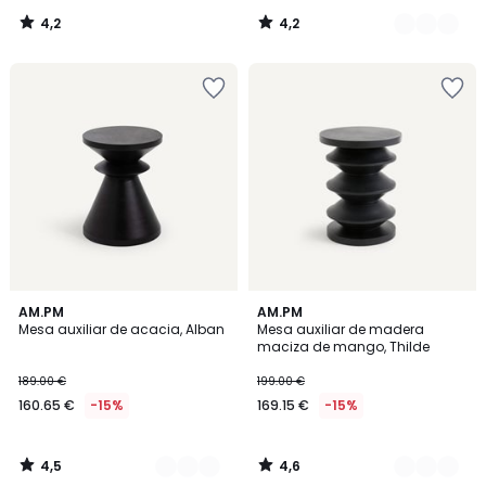
4,2
4,2
/
/
5
5
4,5
4,6
2
AM.PM
3
AM.PM
/ 5
/ 5
Mesa auxiliar de acacia, Alban
Mesa auxiliar de madera
Colores
Colores
maciza de mango, Thilde
189.00 €
199.00 €
160.65 €
-15%
169.15 €
-15%
4,5
4,6
/
/