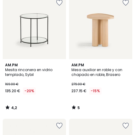
4,2
5
AM.PM
AM.PM
/ 5
/
Mesita rinconera en vidrio
Mesa auxiliar en roble y con
5
templado, Sybil
chapado en roble, Brasero
169.00 €
279.00 €
135.20 €
-20%
237.15 €
-15%
4,2
5
/
/
5
5