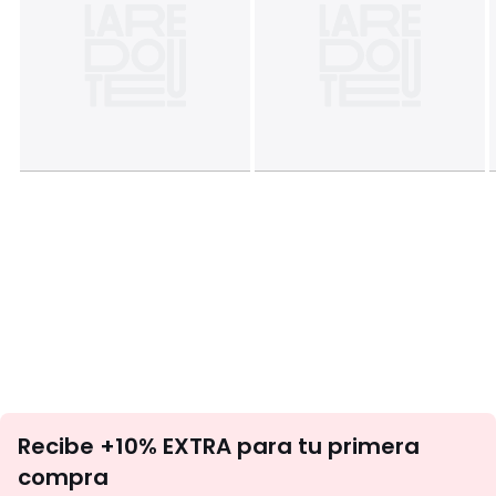
No
Recibe +10% EXTRA para tu primera
te
compra
olvides