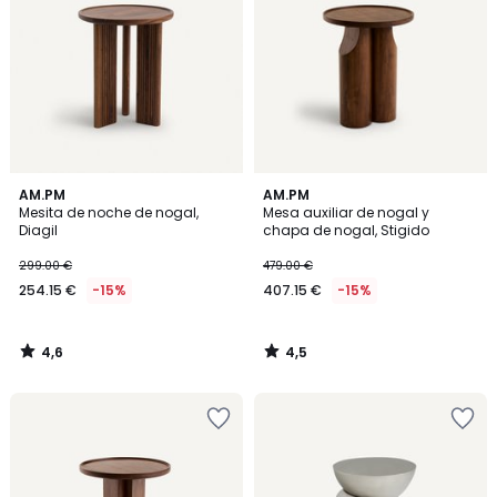
4,6
4,5
AM.PM
AM.PM
/ 5
/ 5
Mesita de noche de nogal,
Mesa auxiliar de nogal y
Diagil
chapa de nogal, Stigido
299.00 €
479.00 €
254.15 €
-15%
407.15 €
-15%
4,6
4,5
/
/
5
5