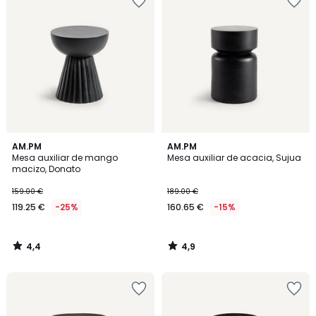
4,4
4,9
AM.PM
AM.PM
/ 5
/ 5
Mesa auxiliar de mango
Mesa auxiliar de acacia, Sujua
macizo, Donato
159.00 €
189.00 €
119.25 €
-25%
160.65 €
-15%
4,4
4,9
/
/
5
5