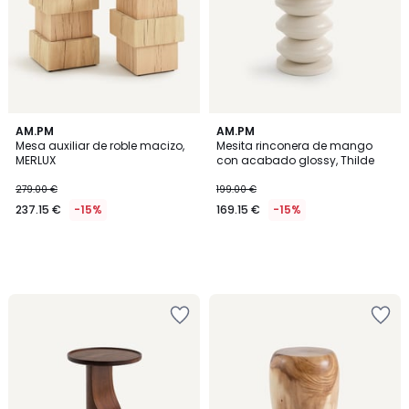
AM.PM
AM.PM
Mesa auxiliar de roble macizo,
Mesita rinconera de mango
MERLUX
con acabado glossy, Thilde
279.00 €
199.00 €
237.15 €
-15%
169.15 €
-15%