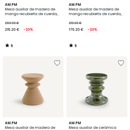
5
5
AM.PM
AM.PM
/
/
Mesa auxiliar de madera de
Mesa auxiliar de madera de
5
5
mango recubierta de cuerda,
mango recubierta de cuerda,
Sablas
Sablas
269.00 €
219.00 €
215.20 €
-20%
175.20 €
-20%
5
5
/
/
5
5
4,7
4,5
AM.PM
2
AM.PM
/ 5
/ 5
Mesa auxiliar de madera de
Mesa auxiliar de cerámica
Colores