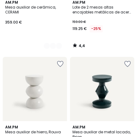
4,4
2
AM.PM
AM.PM
/ 5
Mesa auxiliar de cerámica,
Lote de 2 mesas altas
Colores
CERAMI
encajables metálicas de acero
lacado, Romy
359.00 €
159.00 €
119.25 €
-25%
4,4
/
5
4,7
4,6
5
AM.PM
AM.PM
/ 5
/ 5
Mesa auxiliar de hierro, Rouva
Mesa auxiliar de metal lacado,
Colores
Brion