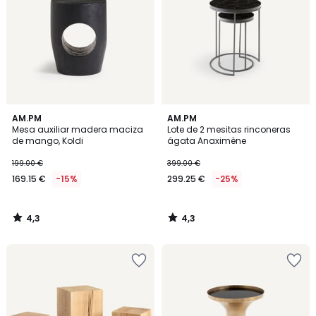
4,3
4,3
AM.PM
AM.PM
/ 5
/ 5
Mesa auxiliar madera maciza
Lote de 2 mesitas rinconeras
de mango, Koldi
ágata Anaximène
199.00 €
399.00 €
169.15 €
-15%
299.25 €
-25%
4,3
4,3
/
/
5
5