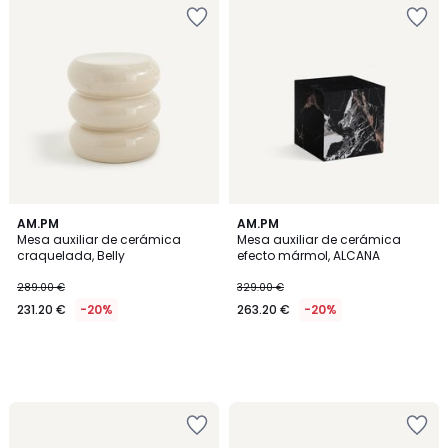
AM.PM
AM.PM
Mesa auxiliar de cerámica
Mesa auxiliar de cerámica
craquelada, Belly
efecto mármol, ALCANA
289.00 €
329.00 €
231.20 €
-20%
263.20 €
-20%