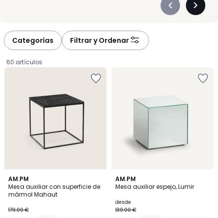
Précédent
Suivan
-
-
défiler
défiler
à
à
Categorías
Filtrar y Ordenar
gauche
droite
60 artículos
4,5
4,8
AM.PM
2
AM.PM
/ 5
/ 5
Mesa auxiliar con superficie de
Mesa auxiliar espejo, Lumir
Colores
mármol Mahaut
143.20
desde
179.00 €
139.00 €
€