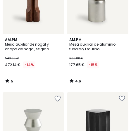
5
4,6
AM.PM
AM.PM
/
/ 5
Mesa auxiliar de nogal y
Mesa auxiliar de aluminio
5
chapa de nogal, Stigido
fundido, Fraulino
549.00 €
209.00 €
472.14 €
-14%
177.65 €
-15%
5
4,6
/
/
5
5