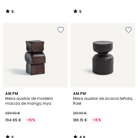
5
5
/
/
5
5
5
4,8
AM.PM
AM.PM
/
/ 5
Mesa auxiliar de madera
Mesa auxiliar de acacia teñida,
5
maciza de mango, Inya
Rael
229.00 €
219.00 €
194.65 €
-15%
186.15 €
-15%
5
4,8