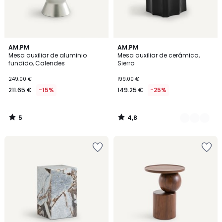
5
4,8
AM.PM
2
AM.PM
/
/ 5
Mesa auxiliar de aluminio
Mesa auxiliar de cerámica,
Colores
5
fundido, Calendes
Sierro
249.00 €
199.00 €
211.65 €
-15%
149.25 €
-25%
5
4,8
/
/
5
5