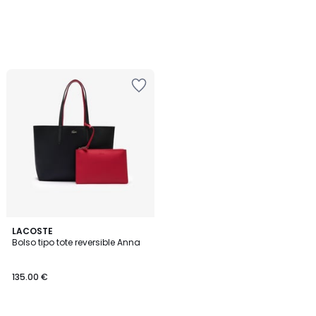
4
LACOSTE
/
Bolso tipo tote reversible Anna
5
135.00 €