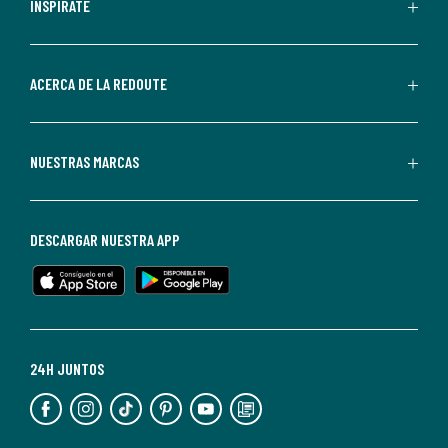
personalizadas
INSPÍRATE
por
parte
de
ACERCA DE LA REDOUTE
La
Redoute.
Puedes
NUESTRAS MARCAS
darte
de
baja
DESCARGAR NUESTRA APP
en
cualquier
momento.
Para
más
24H JUNTOS
información,
puedes
consultar