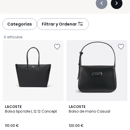
Précédent
Suivan
-
-
défiler
défiler
à
à
Categorías
Filtrar y Ordenar
gauche
droite
3 artículos
LACOSTE
LACOSTE
Bolsa tipo tote L.12.12 Concept
Bolso de mano Casual
110.00
110.00 €
120.00 €
€.