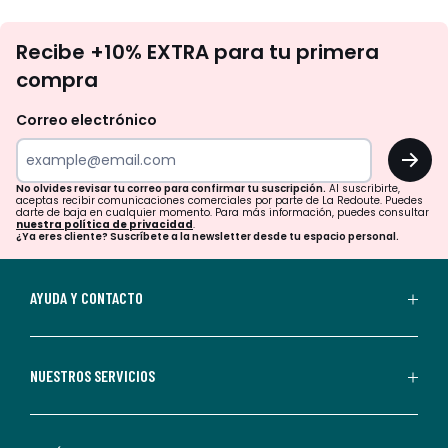
No
Recibe +10% EXTRA para tu primera
te
compra
olvides
revisar
Correo electrónico
tu
OK
correo
para
No olvides revisar tu correo para confirmar tu suscripción.
Al suscribirte,
aceptas recibir comunicaciones comerciales por parte de La Redoute. Puedes
confirmar
darte de baja en cualquier momento. Para más información, puedes consultar
nuestra política de privacidad
.
tu
¿Ya eres cliente? Suscríbete a la newsletter desde tu espacio personal.
suscripción.
Al
AYUDA Y CONTACTO
suscribirte,
aceptas
recibir
NUESTROS SERVICIOS
comunicaciones
comerciales