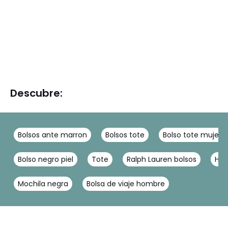
Descubre:
Bolsos ante marron
Bolsos tote
Bolso tote mujer
Bolso negro piel
Tote
Ralph Lauren bolsos
Hilf
Mochila negra
Bolsa de viaje hombre