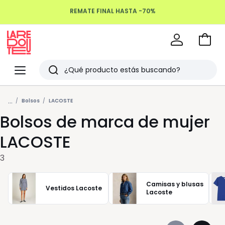
REMATE FINAL HASTA -70%
Devoluciones hasta 100 días
Ir
a
La
la
Redoute
Menu
Buscar
cesta
Últimos
...
artículos
Bolsos
LACOSTE
Bolsos de marca de mujer
vistos
LACOSTE
3
Camisas y blusas
Vestidos Lacoste
Lacoste