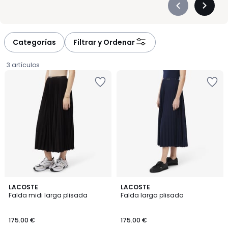
Précédent
Suivan
-
-
défiler
défiler
à
à
Categorías
Filtrar y Ordenar
gauche
droite
3 artículos
4
LACOSTE
2
LACOSTE
/
Falda midi larga plisada
Falda larga plisada
Colores
5
175.00
175.00 €
175.00 €
€.