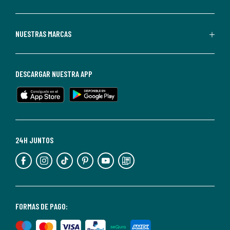
La
Redoute.
Puedes
NUESTRAS MARCAS
darte
de
baja
DESCARGAR NUESTRA APP
en
cualquier
momento.
Para
más
24H JUNTOS
información,
puedes
consultar
nuestra
<2>política
FORMAS DE PAGO:
de