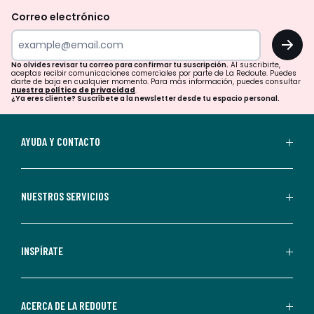
revisar
Correo electrónico
tu
OK
correo
para
No olvides revisar tu correo para confirmar tu suscripción.
Al suscribirte,
aceptas recibir comunicaciones comerciales por parte de La Redoute. Puedes
confirmar
darte de baja en cualquier momento. Para más información, puedes consultar
nuestra política de privacidad
.
tu
¿Ya eres cliente? Suscríbete a la newsletter desde tu espacio personal.
suscripción.
Al
AYUDA Y CONTACTO
suscribirte,
aceptas
recibir
NUESTROS SERVICIOS
comunicaciones
comerciales
personalizadas
INSPÍRATE
por
parte
de
ACERCA DE LA REDOUTE