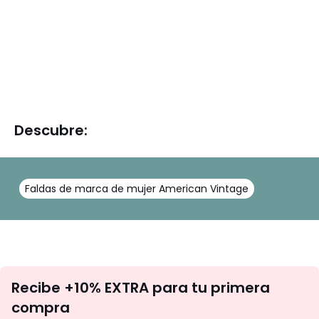
Descubre:
Faldas de marca de mujer American Vintage
No
Recibe +10% EXTRA para tu primera
te
compra
olvides