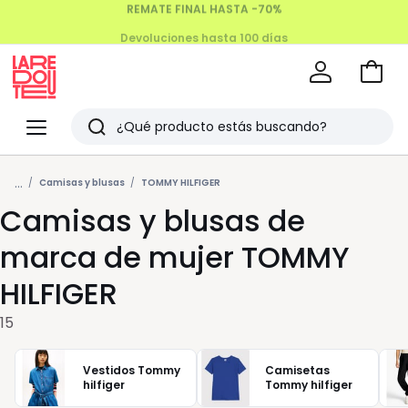
Devoluciones hasta 100 días
Ir
a
La
la
Redoute
Menu
Buscar
cesta
Últimos
...
artículos
Camisas y blusas
TOMMY HILFIGER
Camisas y blusas de
vistos
marca de mujer TOMMY
HILFIGER
15
Vestidos Tommy
Camisetas
hilfiger
Tommy hilfiger