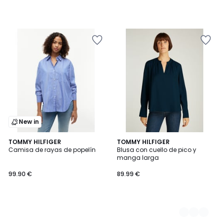
New in
TOMMY HILFIGER
2
TOMMY HILFIGER
Camisa de rayas de popelín
Blusa con cuello de pico y
Colores
manga larga
99.90 €
89.99 €