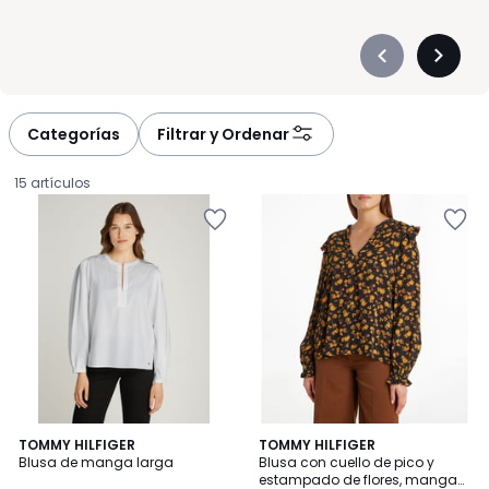
Précédent
Suivan
-
-
défiler
défiler
à
à
Categorías
Filtrar y Ordenar
gauche
droite
15 artículos
2
TOMMY HILFIGER
TOMMY HILFIGER
Blusa de manga larga
Blusa con cuello de pico y
Colores
estampado de flores, manga