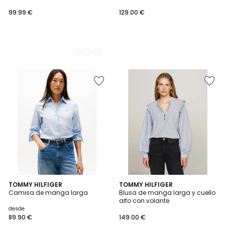
99.99
larga
99.99 €
129.00 €
€.
2
TOMMY HILFIGER
TOMMY HILFIGER
Camisa de manga larga
Blusa de manga larga y cuello
Colores
alto con volante
desde
89.90 €
149.00 €