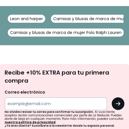
Leon and harper
Camisas y blusas de marca de mujer 
Camisas y blusas de marca de mujer Polo Ralph Lauren
No
Recibe +10% EXTRA para tu primera
te
compra
olvides
revisar
Correo electrónico
tu
OK
correo
para
No olvides revisar tu correo para confirmar tu suscripción.
Al suscribirte,
aceptas recibir comunicaciones comerciales por parte de La Redoute. Puedes
confirmar
darte de baja en cualquier momento. Para más información, puedes consultar
nuestra política de privacidad
.
tu
¿Ya eres cliente? Suscríbete a la newsletter desde tu espacio personal.