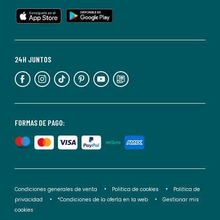
en
cualquier
momento.
Para
más
24H JUNTOS
información,
puedes
consultar
nuestra
<2>política
FORMAS DE PAGO:
de
privacidad</2>.
Condiciones generales de venta
Politica de cookies
Politica de
privacidad
*Condiciones de la oferta en la web
Gestionar mis
cookies