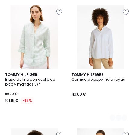
TOMMY HILFIGER
2
TOMMY HILFIGER
Blusa de lino con cuello de
Camisa de popelina a rayas
Colores
pico y mangas 3/4
119.00 €
119.00 €
101.15 €
-15%