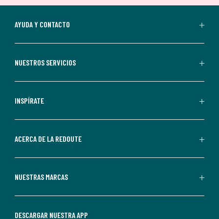
suscripción.
Al
AYUDA Y CONTACTO
suscribirte,
aceptas
recibir
NUESTROS SERVICIOS
comunicaciones
comerciales
personalizadas
INSPÍRATE
por
parte
de
ACERCA DE LA REDOUTE
La
Redoute.
Puedes
NUESTRAS MARCAS
darte
de
baja
DESCARGAR NUESTRA APP