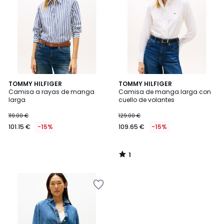
1
TOMMY HILFIGER
TOMMY HILFIGER
/
Camisa a rayas de manga
Camisa de manga larga con
5
larga
cuello de volantes
119.00 €
129.00 €
101.15 €
-15%
109.65 €
-15%
1
/
5