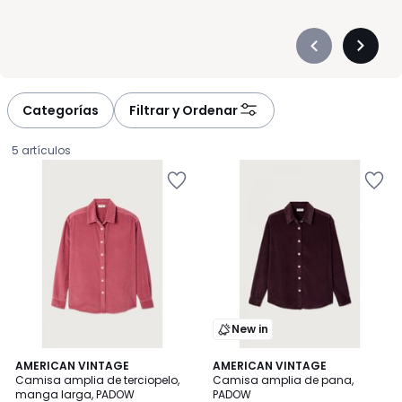
Précédent
Suivan
-
-
défiler
défiler
à
à
Categorías
Filtrar y Ordenar
gauche
droite
5 artículos
New in
4,3
AMERICAN VINTAGE
AMERICAN VINTAGE
/ 5
Camisa amplia de terciopelo,
Camisa amplia de pana,
manga larga, PADOW
PADOW