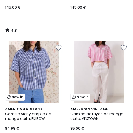
145.00
145.00 €
145.00 €
€.
4,3
/
5
New in
New in
AMERICAN VINTAGE
AMERICAN VINTAGE
Camisa vichy amplia de
Camisa de rayas de manga
manga corta, EKIROW
corta, VEXTOWN
84.99 €
85.00 €