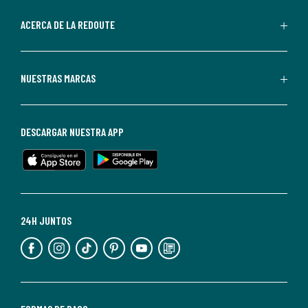
parte
de
ACERCA DE LA REDOUTE
La
Redoute.
Puedes
NUESTRAS MARCAS
darte
de
baja
DESCARGAR NUESTRA APP
en
cualquier
momento.
Para
más
24H JUNTOS
información,
puedes
consultar
nuestra