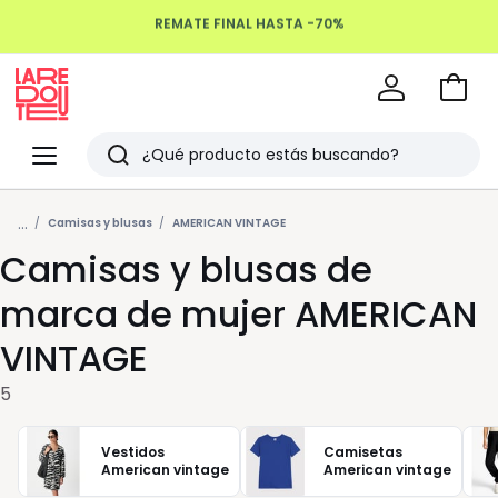
REMATE FINAL HASTA -70%
Devoluciones hasta 100 días
Ir
a
La
la
Redoute
Menu
Buscar
cesta
Últimos
...
artículos
Camisas y blusas
AMERICAN VINTAGE
Camisas y blusas de
vistos
marca de mujer AMERICAN
VINTAGE
5
Vestidos
Camisetas
American vintage
American vintage