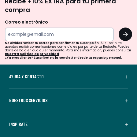
Recibe +10% EXTRA para tu primera
te
compra
olvides
revisar
Correo electrónico
tu
OK
correo
para
No olvides revisar tu correo para confirmar tu suscripción.
Al suscribirte,
aceptas recibir comunicaciones comerciales por parte de La Redoute. Puedes
confirmar
darte de baja en cualquier momento. Para más información, puedes consultar
nuestra política de privacidad
.
tu
¿Ya eres cliente? Suscríbete a la newsletter desde tu espacio personal.
suscripción.
Al
AYUDA Y CONTACTO
suscribirte,
aceptas
recibir
NUESTROS SERVICIOS
comunicaciones
comerciales
personalizadas
INSPÍRATE
por