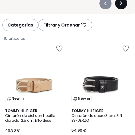
Précédent
Suivan
-
-
défiler
défiler
à
à
Categorías
Filtrar y Ordenar
gauche
droite
15 artículos
New in
New in
2
TOMMY HILFIGER
TOMMY HILFIGER
Cinturón de piel con hebilla
Cinturón de cuero 3 cm, SIN
Colores
dorada, 2,5 cm, Effortless
ESFUERZO
49.90
49.90 €
54.90 €
€.