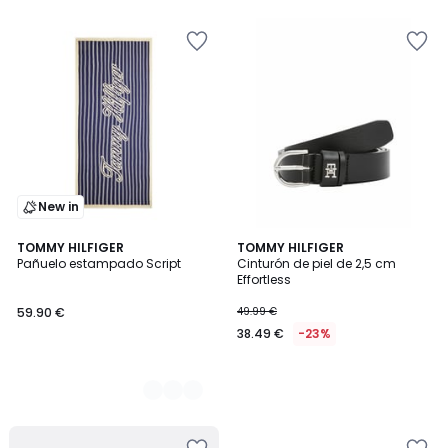
New in
2
TOMMY HILFIGER
TOMMY HILFIGER
Pañuelo estampado Script
Cinturón de piel de 2,5 cm
Colores
Effortless
59.90 €
49.99 €
38.49 €
-23%