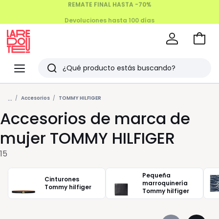
Devoluciones hasta 100 días
Ir
a
La
la
Redoute
Menu
Buscar
cesta
Últimos
...
artículos
Accesorios
TOMMY HILFIGER
Accesorios de marca de
vistos
mujer TOMMY HILFIGER
15
Pequeña
Cinturones
marroquinería
Tommy hilfiger
Tommy hilfiger