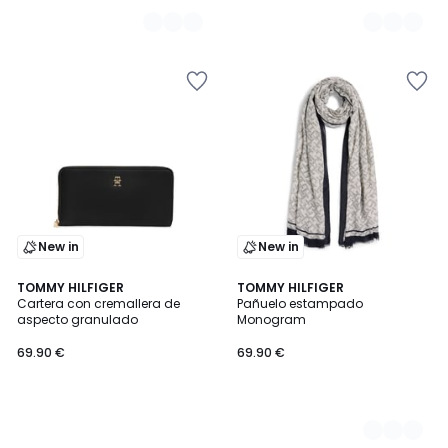
New in
New in
TOMMY HILFIGER
2
TOMMY HILFIGER
Cartera con cremallera de
Pañuelo estampado
Colores
aspecto granulado
Monogram
69.90 €
69.90 €