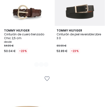
2
TOMMY HILFIGER
TOMMY HILFIGER
Cinturón de cuero trenzado
Cinturón de piel reversible Libre
Colores
Chic 2,5 cm
3.0
desde
64.99 €
69.99 €
50.04 €
-23%
53.89 €
-23%