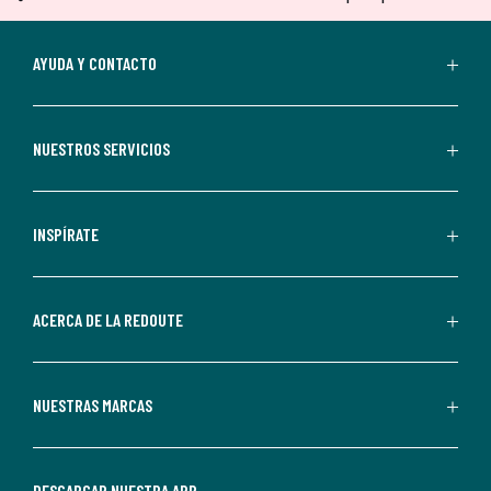
tu
suscripción.
Al
AYUDA Y CONTACTO
suscribirte,
aceptas
recibir
NUESTROS SERVICIOS
comunicaciones
comerciales
personalizadas
INSPÍRATE
por
parte
de
ACERCA DE LA REDOUTE
La
Redoute.
Puedes
NUESTRAS MARCAS
darte
de
baja
DESCARGAR NUESTRA APP