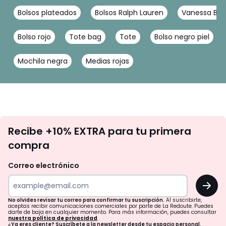
Bolsos plateados
Bolsos Ralph Lauren
Vanessa Bru
Bolso rojo
Tote bag
Tote
Bolso negro piel
Mochila negra
Medias rojas
No
Recibe +10% EXTRA para tu primera
te
compra
olvides
revisar
Correo electrónico
tu
OK
correo
para
No olvides revisar tu correo para confirmar tu suscripción.
Al suscribirte,
aceptas recibir comunicaciones comerciales por parte de La Redoute. Puedes
confirmar
darte de baja en cualquier momento. Para más información, puedes consultar
nuestra política de privacidad
.
¿Ya eres cliente? Suscríbete a la newsletter desde tu espacio personal.