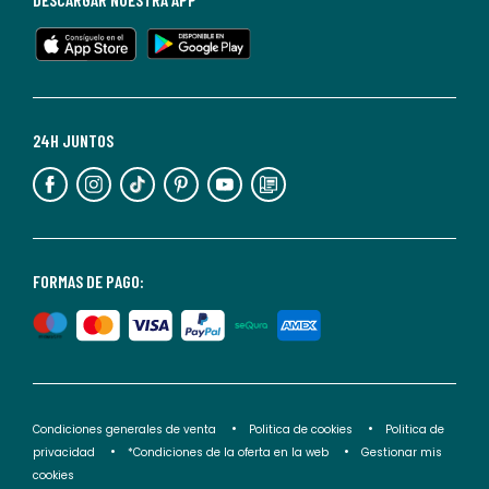
en
cualquier
momento.
Para
más
24H JUNTOS
información,
puedes
consultar
nuestra
<2>política
FORMAS DE PAGO:
de
privacidad</2>.
Condiciones generales de venta
Politica de cookies
Politica de
privacidad
*Condiciones de la oferta en la web
Gestionar mis
cookies