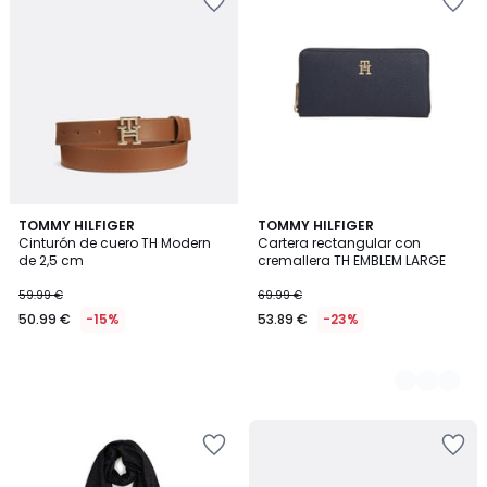
TOMMY HILFIGER
2
TOMMY HILFIGER
Cinturón de cuero TH Modern
Cartera rectangular con
Colores
de 2,5 cm
cremallera TH EMBLEM LARGE
59.99 €
69.99 €
50.99 €
-15%
53.89 €
-23%