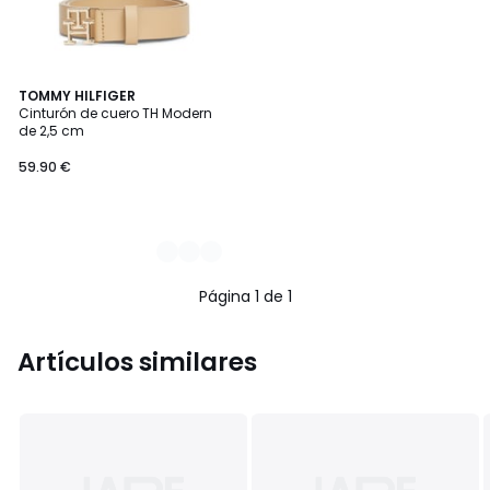
2
TOMMY HILFIGER
Cinturón de cuero TH Modern
Colores
de 2,5 cm
59.90 €
Página 1 de 1
Artículos similares