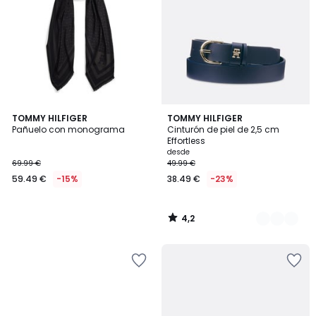
4,2
TOMMY HILFIGER
5
TOMMY HILFIGER
/ 5
Pañuelo con monograma
Cinturón de piel de 2,5 cm
Colores
Effortless
desde
69.99 €
49.99 €
59.49 €
-15%
38.49 €
-23%
4,2
/
5