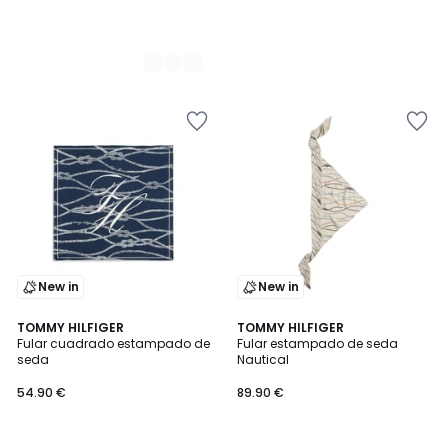
New in
New in
2
TOMMY HILFIGER
2
TOMMY HILFIGER
Fular cuadrado estampado de
Fular estampado de seda
Colores
Colores
seda
Nautical
54.90 €
89.90 €