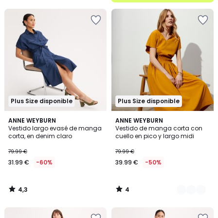
5
Plus Size disponible
Plus Size disponible
4,3
4
ANNE WEYBURN
2
ANNE WEYBURN
/ 5
/
Vestido largo evasé de manga
Vestido de manga corta con
Colores
5
corta, en denim claro
cuello en pico y largo midi
79.99 €
79.99 €
31.99 €
-60%
39.99 €
-50%
4,3
4
/
/
5
5