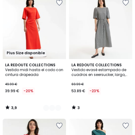
Plus Size disponible
3,9
3
2
LA REDOUTE COLLECTIONS
LA REDOUTE COLLECTIONS
/ 5
/
Vestido midi hasta el codo con
Vestido evasé estampado de
Colores
5
cintura drapeada
cuadros en seersucker, largo,
manga corta globo
49.99 €
69.99 €
39.99 €
-20%
53.89 €
-23%
3,9
3
/
/
5
5