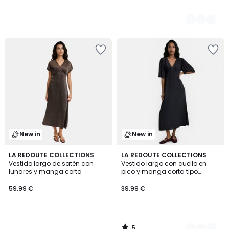
New in
New in
5
LA REDOUTE COLLECTIONS
2
LA REDOUTE COLLECTIONS
/
Vestido largo de satén con
Vestido largo con cuello en
Colores
5
lunares y manga corta
pico y manga corta tipo
mariposa
59.99 €
39.99 €
5