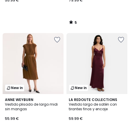
55.99 €
79.99 €
5
/
5
New in
New in
ANNE WEYBURN
2
LA REDOUTE COLLECTIONS
Vestido plisado de largo midi
Vestido largo de satén con
Colores
sin mangas
tirantes finos y encaje
55.99 €
59.99 €