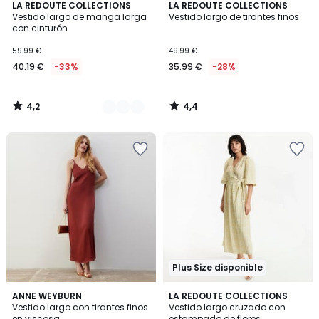
4,2
4,4
2
LA REDOUTE COLLECTIONS
LA REDOUTE COLLECTIONS
/ 5
/ 5
Vestido largo de manga larga
Vestido largo de tirantes finos
Colores
con cinturón
59.99 €
49.99 €
40.19 €
-33%
35.99 €
-28%
4,2
4,4
/
/
5
5
Plus Size disponible
3,5
3,2
ANNE WEYBURN
LA REDOUTE COLLECTIONS
/ 5
/ 5
Vestido largo con tirantes finos
Vestido largo cruzado con
en viscosa
estampado de flores