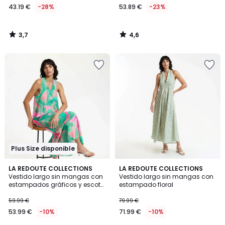
43.19 €
-28%
53.89 €
-23%
3,7
4,6
/
/
5
5
Plus Size disponible
4,5
LA REDOUTE COLLECTIONS
LA REDOUTE COLLECTIONS
/ 5
Vestido largo sin mangas con
Vestido largo sin mangas con
estampados gráficos y escote
estampado floral
de pico
59.99 €
79.99 €
53.99 €
-10%
71.99 €
-10%