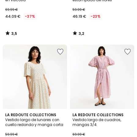
69.99 €
59.99 €
44.09 €
-37%
46.19 €
-23%
3,5
3,2
/
/
5
5
3,7
4,6
LA REDOUTE COLLECTIONS
LA REDOUTE COLLECTIONS
/ 5
/ 5
Vestido largo de lunares con
Vestido largo de cuadros,
cuello redondo y manga corta
mangas 3/4
59.99 €
69.99 €