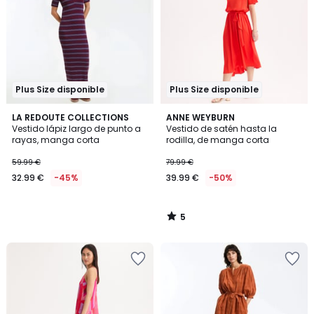
Plus Size disponible
Plus Size disponible
5
LA REDOUTE COLLECTIONS
ANNE WEYBURN
/
Vestido lápiz largo de punto a
Vestido de satén hasta la
5
rayas, manga corta
rodilla, de manga corta
59.99 €
79.99 €
32.99 €
-45%
39.99 €
-50%
5
/
5