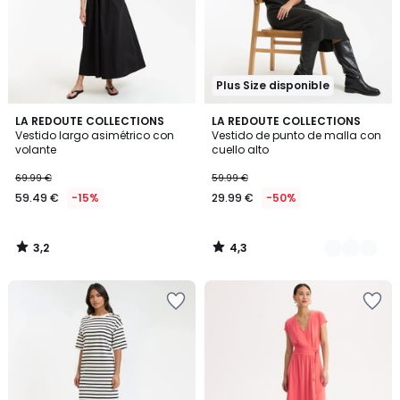
Plus Size disponible
3,2
4,3
LA REDOUTE COLLECTIONS
2
LA REDOUTE COLLECTIONS
/ 5
/ 5
Vestido largo asimétrico con
Vestido de punto de malla con
Colores
volante
cuello alto
69.99 €
59.99 €
59.49 €
-15%
29.99 €
-50%
3,2
4,3
/
/
5
5