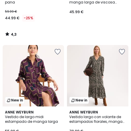
pana
manga larga de viscosa
elástica
59.99 €
45.99 €
44.99 €
-25%
4,3
/
5
New in
New in
5
ANNE WEYBURN
ANNE WEYBURN
/
Vestido de largo midi
Vestido largo con volante de
5
estampado de manga larga
estampados florales, manga
larga