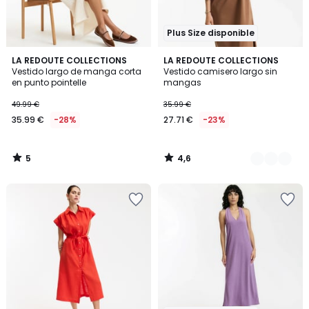
Plus Size disponible
5
4,6
LA REDOUTE COLLECTIONS
3
LA REDOUTE COLLECTIONS
/
/ 5
Vestido largo de manga corta
Vestido camisero largo sin
Colores
5
en punto pointelle
mangas
49.99 €
35.99 €
35.99 €
-28%
27.71 €
-23%
5
4,6
/
/
5
5