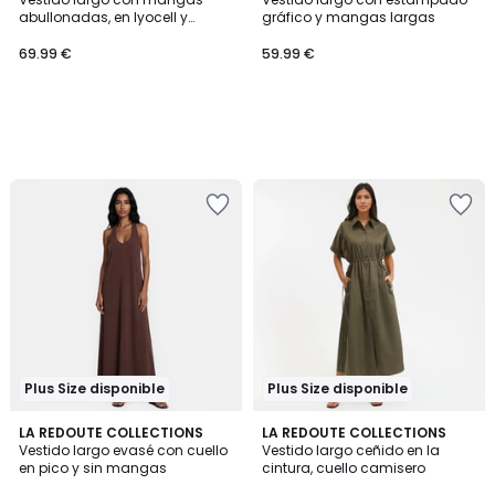
abullonadas, en lyocell y
gráfico y mangas largas
algodón
69.99 €
59.99 €
Plus Size disponible
Plus Size disponible
5
4,4
LA REDOUTE COLLECTIONS
2
LA REDOUTE COLLECTIONS
/
/ 5
Vestido largo evasé con cuello
Vestido largo ceñido en la
Colores
5
en pico y sin mangas
cintura, cuello camisero