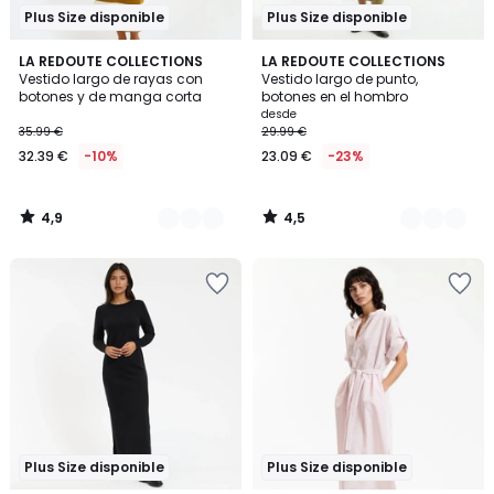
Plus Size disponible
Plus Size disponible
4,9
4,5
2
LA REDOUTE COLLECTIONS
2
LA REDOUTE COLLECTIONS
/ 5
/ 5
Vestido largo de rayas con
Vestido largo de punto,
Colores
Colores
botones y de manga corta
botones en el hombro
desde
35.99 €
29.99 €
32.39 €
-10%
23.09 €
-23%
4,9
4,5
/
/
5
5
Plus Size disponible
Plus Size disponible