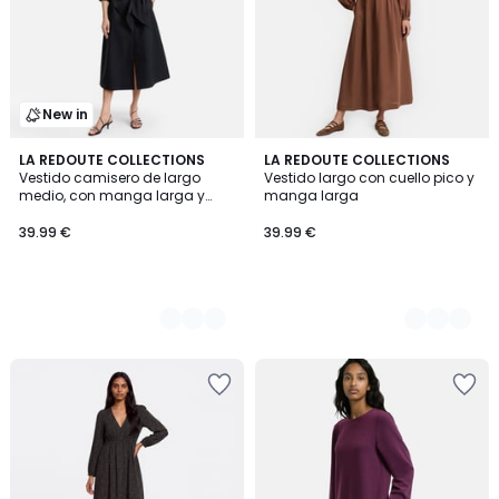
New in
2
LA REDOUTE COLLECTIONS
2
LA REDOUTE COLLECTIONS
Vestido camisero de largo
Vestido largo con cuello pico y
Colores
Colores
medio, con manga larga y
manga larga
cinturón para atar
39.99 €
39.99 €