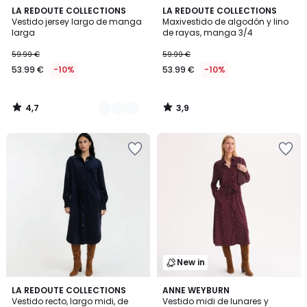
4,7
3,9
2
LA REDOUTE COLLECTIONS
LA REDOUTE COLLECTIONS
/ 5
/ 5
Vestido jersey largo de manga
Maxivestido de algodón y lino
Colores
larga
de rayas, manga 3/4
59.99 €
59.99 €
53.99 €
-10%
53.99 €
-10%
4,7
3,9
/
/
5
5
New in
4,3
LA REDOUTE COLLECTIONS
ANNE WEYBURN
/ 5
Vestido recto, largo midi, de
Vestido midi de lunares y