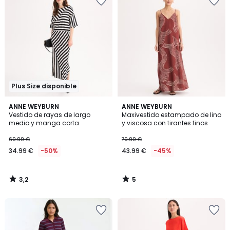
Plus Size disponible
3,2
5
ANNE WEYBURN
ANNE WEYBURN
/ 5
/
Vestido de rayas de largo
Maxivestido estampado de lino
5
medio y manga corta
y viscosa con tirantes finos
69.99 €
79.99 €
34.99 €
-50%
43.99 €
-45%
3,2
5
/
/
5
5