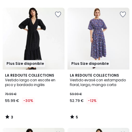
5
5
Plus Size disponible
Plus Size disponible
3
5
LA REDOUTE COLLECTIONS
LA REDOUTE COLLECTIONS
/
/
Vestido largo con escote en
Vestido evasé con estampado
5
5
pico y bordado inglés
floral, largo, manga corta
79.99 €
59.99 €
55.99 €
-30%
52.79 €
-12%
3
5
/
/
5
5