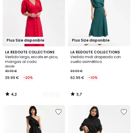
Plus Size disponible
Plus Size disponible
4,2
3,7
2
LA REDOUTE COLLECTIONS
LA REDOUTE COLLECTIONS
/ 5
/ 5
Vestido largo, escote en pico,
Vestido midi drapeado con
Colores
mangas al codo
cuello asimétrico
desde
49.99 €
69.99 €
39.99 €
-20%
62.99 €
-10%
4,2
3,7
/
/
5
5