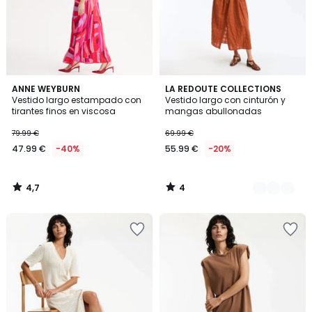
4,7
4
ANNE WEYBURN
2
LA REDOUTE COLLECTIONS
/ 5
/
Vestido largo estampado con
Vestido largo con cinturón y
Colores
5
tirantes finos en viscosa
mangas abullonadas
79.99 €
69.99 €
47.99 €
-40%
55.99 €
-20%
4,7
4
/
/
5
5