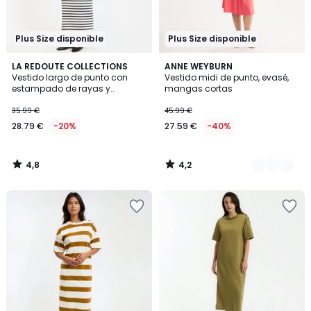
Plus Size disponible
Plus Size disponible
4,8
4,2
LA REDOUTE COLLECTIONS
2
ANNE WEYBURN
/ 5
/ 5
Vestido largo de punto con
Vestido midi de punto, evasé,
Colores
estampado de rayas y
mangas cortas
botones en el hombro
35.99 €
45.99 €
28.79 €
-20%
27.59 €
-40%
4,8
4,2
/
/
5
5