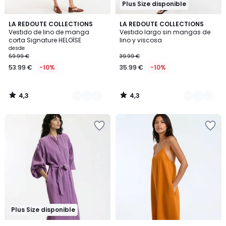
Plus Size disponible
4,3
4,3
3
LA REDOUTE COLLECTIONS
2
LA REDOUTE COLLECTIONS
/ 5
/ 5
Vestido de lino de manga
Vestido largo sin mangas de
Colores
Colores
corta Signature HELOÏSE
lino y viscosa
desde
59.99 €
39.99 €
53.99 €
-10%
35.99 €
-10%
4,3
4,3
/
/
5
5
Plus Size disponible