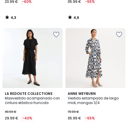
23.99 €
-60%
35.99 €
-55%
en
lugar
de
4,3
4,6
59.99
/
/
5
5
€
60%
descuento
aplicado.
4,4
4,4
2
LA REDOUTE COLLECTIONS
ANNE WEYBURN
/ 5
/ 5
Maxivestido acampanado con
Vestido estampado de largo
Colores
cintura elástica fruncida
midi, mangas 3/4
49.99 €
79.99 €
29.99 €
-40%
35.99 €
-55%