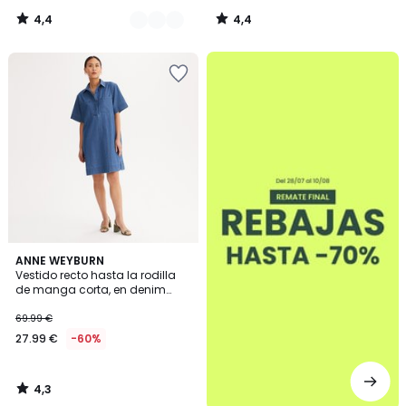
4,4
4,4
/
/
5
5
.
4,3
ANNE WEYBURN
/ 5
Vestido recto hasta la rodilla
de manga corta, en denim
claro
69.99 €
27.99 €
-60%
4,3
/