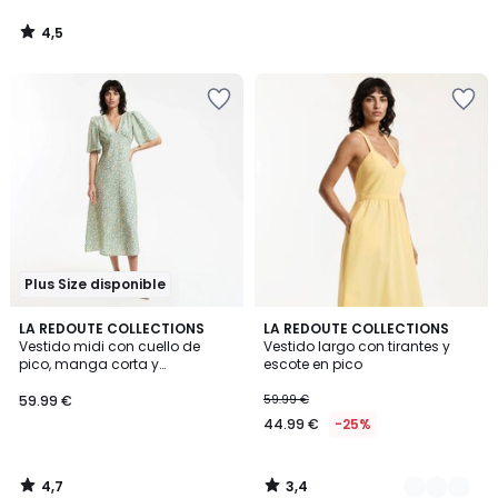
4,5
/
5
Plus Size disponible
4,7
3,4
LA REDOUTE COLLECTIONS
2
LA REDOUTE COLLECTIONS
/ 5
/ 5
Vestido midi con cuello de
Vestido largo con tirantes y
Colores
pico, manga corta y
escote en pico
estampados florales
59.99 €
59.99 €
44.99 €
-25%
4,7
3,4
/
/