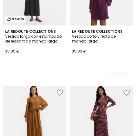
New in
LA REDOUTE COLLECTIONS
2
LA REDOUTE COLLECTIONS
Vestido largo con estampado
Vestido corto y recto de
Colores
de leopardo y manga larga
manga larga
39.99 €
39.99 €