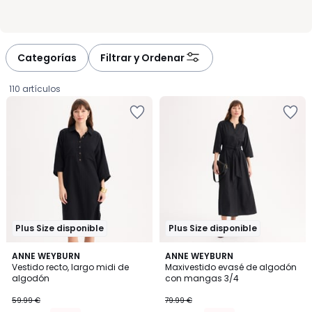
Categorías
Filtrar y Ordenar
110 artículos
Plus Size disponible
Plus Size disponible
4,3
4,6
ANNE WEYBURN
ANNE WEYBURN
/ 5
/ 5
Vestido recto, largo midi de
Maxivestido evasé de algodón
algodón
con mangas 3/4
23.99
59.99 €
79.99 €
€