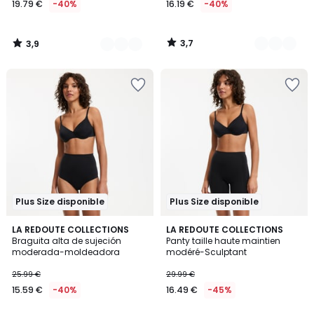
19.79 €
-40%
16.19 €
-40%
en
lugar
de
3,7
3,9
32.99
/
/
5
5
€
40%
descuento
aplicado.
Plus Size disponible
Plus Size disponible
4,2
4,2
2
LA REDOUTE COLLECTIONS
2
LA REDOUTE COLLECTIONS
/ 5
/ 5
Braguita alta de sujeción
Panty taille haute maintien
Colores
Colores
moderada-moldeadora
modéré-Sculptant
25.99 €
29.99 €
15.59 €
-40%
16.49 €
-45%