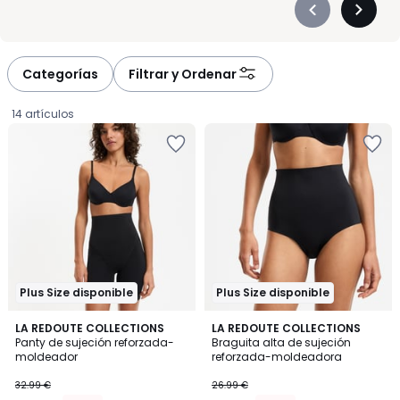
Précédent
Suivan
-
-
défiler
défiler
à
à
Categorías
Filtrar y Ordenar
gauche
droite
14 artículos
Plus Size disponible
Plus Size disponible
3,9
3,7
2
LA REDOUTE COLLECTIONS
2
LA REDOUTE COLLECTIONS
/ 5
/ 5
Panty de sujeción reforzada-
Braguita alta de sujeción
Colores
Colores
moldeador
reforzada-moldeadora
19.79
32.99 €
26.99 €
€