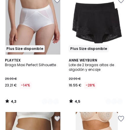
Plus Size disponible
Plus Size disponible
4,3
4,5
2
PLAYTEX
2
ANNE WEYBURN
/ 5
/ 5
Braga Maxi Perfect Silhouette
Lote de 2 bragas altas de
Colores
Colores
algodón y encaje
26.99 €
22.99 €
23.21 €
-14%
16.55 €
-28%
4,3
4,5
/
/
5
5