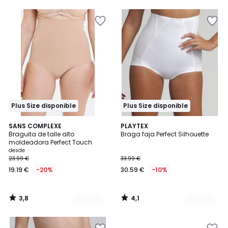
5
5
Plus Size disponible
Plus Size disponible
3,8
4,1
2
SANS COMPLEXE
3
PLAYTEX
/ 5
/ 5
Braguita de talle alto
Braga faja Perfect Silhouette
Colores
Colores
moldeadora Perfect Touch
desde
23.99 €
33.99 €
19.19 €
-20%
30.59 €
-10%
3,8
4,1
/
/
5
5