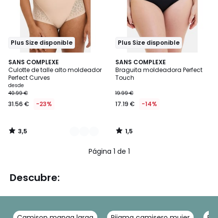
Plus Size disponible
Plus Size disponible
3,5
1,5
2
SANS COMPLEXE
SANS COMPLEXE
/ 5
/
Culotte de talle alto moldeador
Braguita moldeadora Perfect
Colores
5
Perfect Curves
Touch
desde
40.99 €
19.99 €
31.56 €
-23%
17.19 €
-14%
3,5
1,5
/
/
5
5
Página 1 de 1
Descubre:
Camison manga larga
Pijama camisero mujer
Pij