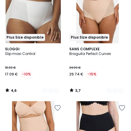
Plus Size disponible
Plus Size disponible
4,6
3,7
2
SLOGGI
2
SANS COMPLEXE
/ 5
/ 5
Slip maxi Control
Braguita Perfect Curves
Colores
Colores
18.99 €
34.99 €
17.09 €
-10%
29.74 €
-15%
4,6
3,7
/
/
5
5