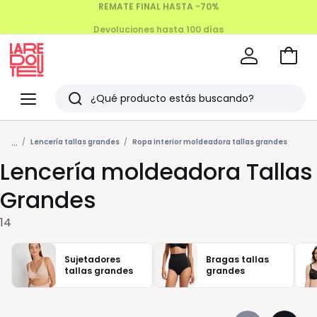
Devoluciones hasta 100 días
Ir
a
La
la
Redoute
Menu
Buscar
cesta
Últimos
...
artículos
Lencería tallas grandes
Ropa interior moldeadora tallas grandes
Lencería moldeadora Tallas
vistos
Grandes
14
Sujetadores
Bragas tallas
tallas grandes
grandes