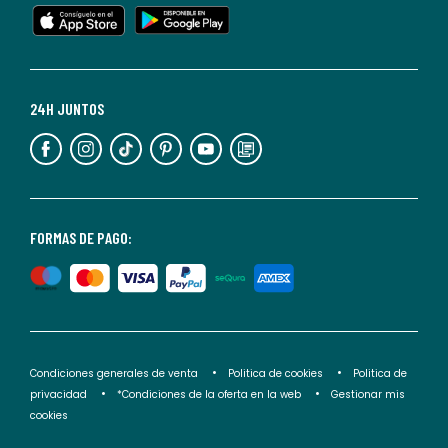
en
cualquier
momento.
Para
más
24H JUNTOS
información,
puedes
consultar
nuestra
<2>política
FORMAS DE PAGO:
de
privacidad</2>.
Condiciones generales de venta
Politica de cookies
Politica de
privacidad
*Condiciones de la oferta en la web
Gestionar mis
cookies