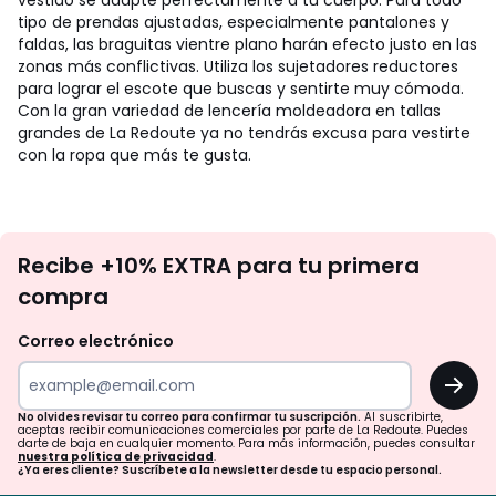
vestido se adapte perfectamente a tu cuerpo. Para todo
tipo de prendas ajustadas, especialmente pantalones y
faldas, las braguitas vientre plano harán efecto justo en las
zonas más conflictivas. Utiliza los sujetadores reductores
para lograr el escote que buscas y sentirte muy cómoda.
Con la gran variedad de lencería moldeadora en tallas
grandes de La Redoute ya no tendrás excusa para vestirte
con la ropa que más te gusta.
No
Recibe +10% EXTRA para tu primera
te
compra
olvides
revisar
Correo electrónico
tu
OK
correo
para
No olvides revisar tu correo para confirmar tu suscripción.
Al suscribirte,
aceptas recibir comunicaciones comerciales por parte de La Redoute. Puedes
confirmar
darte de baja en cualquier momento. Para más información, puedes consultar
nuestra política de privacidad
.
tu
¿Ya eres cliente? Suscríbete a la newsletter desde tu espacio personal.