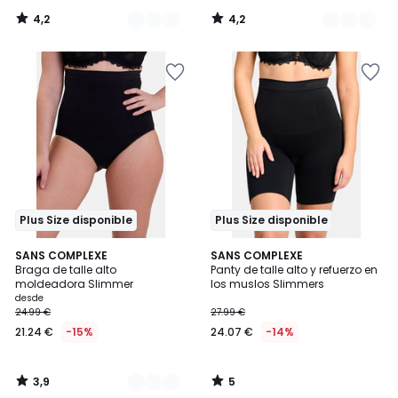
4,2
4,2
/
/
5
5
Plus Size disponible
Plus Size disponible
3,9
5
2
SANS COMPLEXE
SANS COMPLEXE
/ 5
/
Braga de talle alto
Panty de talle alto y refuerzo en
Colores
5
moldeadora Slimmer
los muslos Slimmers
desde
24.99 €
27.99 €
21.24 €
-15%
24.07 €
-14%
3,9
5
/
/