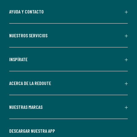
suscripción.
Al
AYUDA Y CONTACTO
suscribirte,
aceptas
recibir
NUESTROS SERVICIOS
comunicaciones
comerciales
personalizadas
INSPÍRATE
por
parte
de
ACERCA DE LA REDOUTE
La
Redoute.
Puedes
NUESTRAS MARCAS
darte
de
baja
DESCARGAR NUESTRA APP