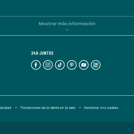
personalizadas
por
parte
de
Mostrar más información
La
Redoute.
Puedes
24H JUNTOS
darte
de
baja
en
cualquier
momento.
Para
ivacidad
*Condiciones de la oferta en la web
Gestionar mis cookies
más
información,
puedes