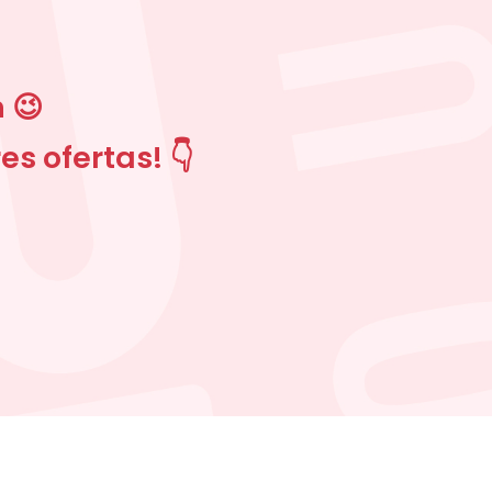
 😉
s ofertas! 👇