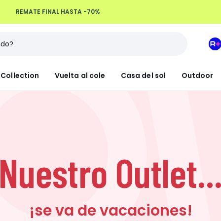
REMATE FINAL HASTA -70%
Devoluciones hasta 100 días
M
e
L
Collection
Vuelta al cole
Casa del sol
Outdoor
R
+
Nuestro Outlet..
¡se va de vacaciones!