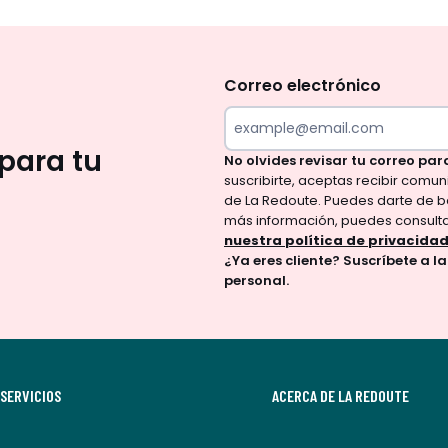
No
te
olvides
Correo electrónico
revisar
tu
para tu
No olvides revisar tu correo par
correo
suscribirte, aceptas recibir comu
para
de La Redoute. Puedes darte de b
confirmar
más información, puedes consult
tu
nuestra política de privacida
¿Ya eres cliente? Suscríbete a l
suscripción.
personal.
Al
suscribirte,
aceptas
recibir
SERVICIOS
comunicaciones
ACERCA DE LA REDOUTE
comerciales