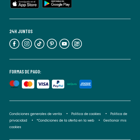
cualquier
momento.
Para
más
24H JUNTOS
información,
puedes
consultar
nuestra
<2>política
FORMAS DE PAGO:
de
privacidad</2>.
Condiciones generales de venta
Politica de cookies
Politica de
privacidad
*Condiciones de la oferta en la web
Gestionar mis
cookies