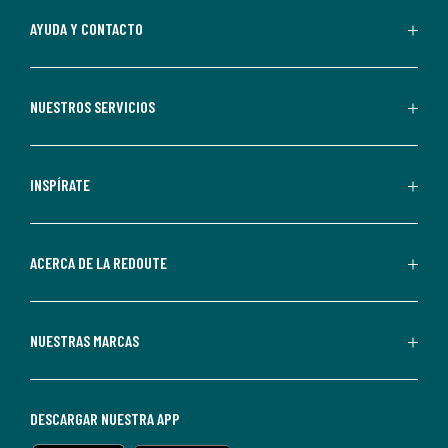
Al
AYUDA Y CONTACTO
suscribirte,
aceptas
recibir
NUESTROS SERVICIOS
comunicaciones
comerciales
personalizadas
INSPÍRATE
por
parte
de
ACERCA DE LA REDOUTE
La
Redoute.
Puedes
NUESTRAS MARCAS
darte
de
baja
DESCARGAR NUESTRA APP
en