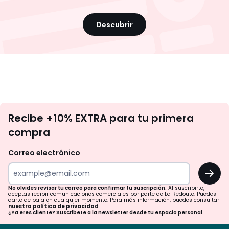
Descubrir
No
Recibe +10% EXTRA para tu primera
te
compra
olvides
revisar
Correo electrónico
tu
OK
correo
para
No olvides revisar tu correo para confirmar tu suscripción.
Al suscribirte,
aceptas recibir comunicaciones comerciales por parte de La Redoute. Puedes
confirmar
darte de baja en cualquier momento. Para más información, puedes consultar
nuestra política de privacidad
.
tu
¿Ya eres cliente? Suscríbete a la newsletter desde tu espacio personal.
suscripción.