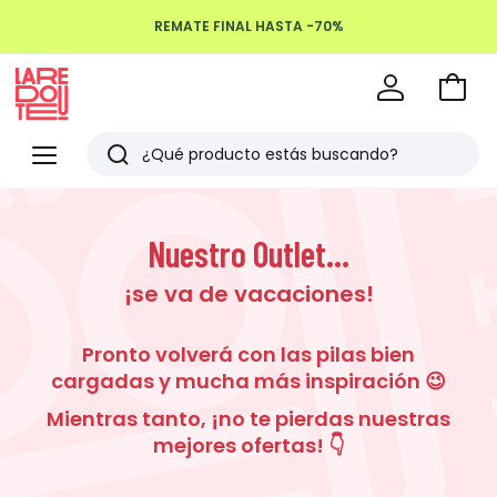
REMATE FINAL HASTA -70%
Devoluciones hasta 100 días
Ir
a
La
la
Redoute
Menu
Buscar
cesta
Últimos
artículos
Nuestro Outlet...
vistos
¡se va de vacaciones!
Pronto volverá con las pilas bien
cargadas y mucha más inspiración 😉
Mientras tanto, ¡no te pierdas nuestras
mejores ofertas! 👇