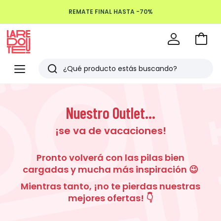
REMATE FINAL HASTA -70%
Devoluciones hasta 100 días
Ir
a
La
la
Redoute
Menu
Buscar
cesta
Últimos
artículos
Nuestro Outlet...
vistos
¡se va de vacaciones!
Pronto volverá con las pilas bien
cargadas y mucha más inspiración 😉
Mientras tanto, ¡no te pierdas nuestras
mejores ofertas! 👇