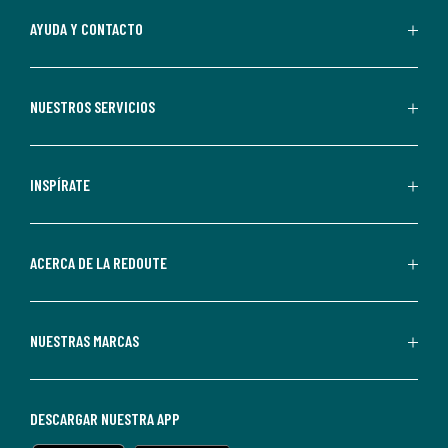
Al
AYUDA Y CONTACTO
suscribirte,
aceptas
recibir
NUESTROS SERVICIOS
comunicaciones
comerciales
personalizadas
INSPÍRATE
por
parte
de
ACERCA DE LA REDOUTE
La
Redoute.
Puedes
NUESTRAS MARCAS
darte
de
baja
DESCARGAR NUESTRA APP
en