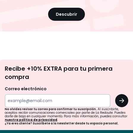
Descubrir
No
Recibe +10% EXTRA para tu primera
te
compra
olvides
revisar
Correo electrónico
tu
OK
correo
para
No olvides revisar tu correo para confirmar tu suscripción.
Al suscribirte,
aceptas recibir comunicaciones comerciales por parte de La Redoute. Puedes
confirmar
darte de baja en cualquier momento. Para más información, puedes consultar
nuestra política de privacidad
.
tu
¿Ya eres cliente? Suscríbete a la newsletter desde tu espacio personal.
suscripción.