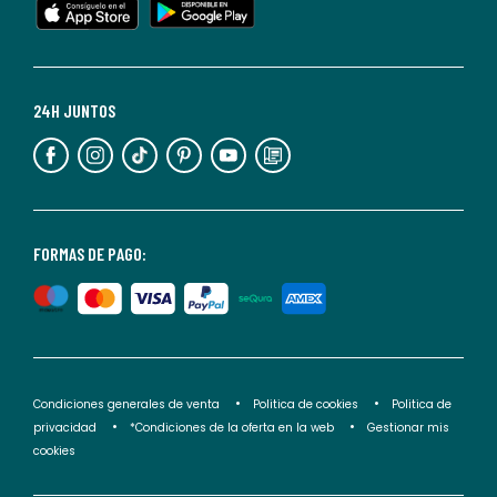
cualquier
momento.
Para
más
24H JUNTOS
información,
puedes
consultar
nuestra
<2>política
FORMAS DE PAGO:
de
privacidad</2>.
Condiciones generales de venta
Politica de cookies
Politica de
privacidad
*Condiciones de la oferta en la web
Gestionar mis
cookies