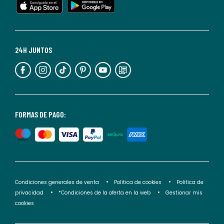
cualquier
momento.
Para
más
24H JUNTOS
información,
puedes
consultar
nuestra
<2>política
FORMAS DE PAGO:
de
privacidad</2>.
Condiciones generales de venta
Politica de cookies
Politica de
privacidad
*Condiciones de la oferta en la web
Gestionar mis
cookies