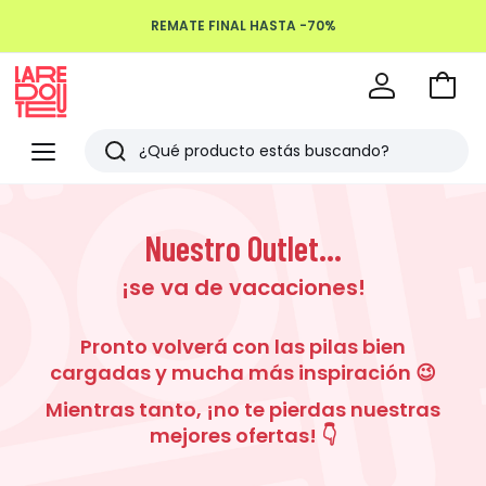
REMATE FINAL HASTA -70%
Devoluciones hasta 100 días
Ir
a
La
la
Redoute
Menu
Buscar
cesta
Últimos
artículos
Nuestro Outlet...
vistos
¡se va de vacaciones!
Pronto volverá con las pilas bien
cargadas y mucha más inspiración 😉
Mientras tanto, ¡no te pierdas nuestras
mejores ofertas! 👇