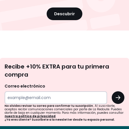
Descubrir
No
Recibe +10% EXTRA para tu primera
te
compra
olvides
revisar
Correo electrónico
tu
OK
correo
para
No olvides revisar tu correo para confirmar tu suscripción.
Al suscribirte,
aceptas recibir comunicaciones comerciales por parte de La Redoute. Puedes
confirmar
darte de baja en cualquier momento. Para más información, puedes consultar
nuestra política de privacidad
.
tu
¿Ya eres cliente? Suscríbete a la newsletter desde tu espacio personal.
suscripción.