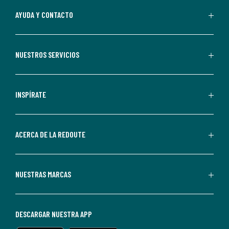
Al
AYUDA Y CONTACTO
suscribirte,
aceptas
recibir
NUESTROS SERVICIOS
comunicaciones
comerciales
personalizadas
INSPÍRATE
por
parte
de
ACERCA DE LA REDOUTE
La
Redoute.
Puedes
NUESTRAS MARCAS
darte
de
baja
DESCARGAR NUESTRA APP
en