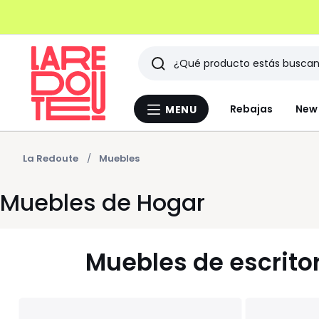
Buscar
Últimos
Rebajas
New 
MENU
Menu
artículos
La
Redoute
vistos
La Redoute
Muebles
Muebles de Hogar
Muebles de escrito