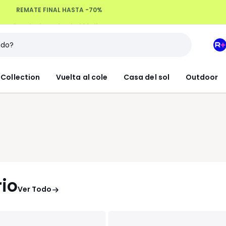
Devoluciones hasta 100 días
M
e
L
Collection
Vuelta al cole
Casa del sol
Outdoor
R
+
rio
Ver Todo