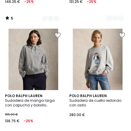
146.25 €
-25%
131.25 €
-25%
en
lugar
de
5
195.00
/
5
€
25%
descuento
aplicado.
5
4
2
POLO RALPH LAUREN
POLO RALPH LAUREN
/
/
Sudadera de manga larga
Sudadera de cuello redondo
Colores
5
5
con capucha y bolsillo
con osito
canguro
185.00 €
280.00 €
138.75 €
-25%