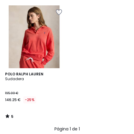
5
POLO RALPH LAUREN
/
Sudadera
5
195.00 €
146.25 €
-25%
5
/
5
Página 1 de 1