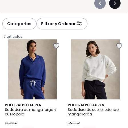
Précédent
Suivan
-
-
défiler
défiler
à
à
Categorías
Filtrar y Ordenar
gauche
droite
7 artículos
5
2
POLO RALPH LAUREN
3
POLO RALPH LAUREN
/
Sudadera de manga larga y
Sudadera de cuello redondo,
Colores
Colores
5
cuello polo
manga larga
146.25
195.00 €
175.00 €
€