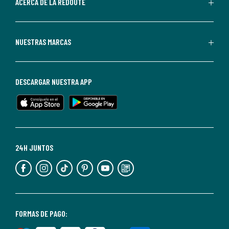
de
ACERCA DE LA REDOUTE
La
Redoute.
Puedes
NUESTRAS MARCAS
darte
de
baja
DESCARGAR NUESTRA APP
en
cualquier
momento.
Para
más
24H JUNTOS
información,
puedes
consultar
nuestra
<2>política
FORMAS DE PAGO:
de