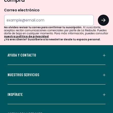
compra
olvides
revisar
Correo electrónico
tu
OK
correo
para
No olvides revisar tu correo para confirmar tu suscripción.
Al suscribirte,
aceptas recibir comunicaciones comerciales por parte de La Redoute. Puedes
confirmar
darte de baja en cualquier momento. Para más información, puedes consultar
nuestra política de privacidad
.
tu
¿Ya eres cliente? Suscríbete a la newsletter desde tu espacio personal.
suscripción.
Al
AYUDA Y CONTACTO
suscribirte,
aceptas
recibir
NUESTROS SERVICIOS
comunicaciones
comerciales
personalizadas
INSPÍRATE
por
parte