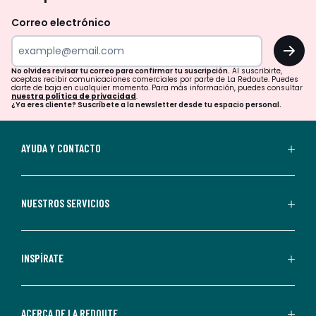
revisar
Correo electrónico
tu
OK
correo
para
No olvides revisar tu correo para confirmar tu suscripción.
Al suscribirte,
aceptas recibir comunicaciones comerciales por parte de La Redoute. Puedes
confirmar
darte de baja en cualquier momento. Para más información, puedes consultar
nuestra política de privacidad
.
tu
¿Ya eres cliente? Suscríbete a la newsletter desde tu espacio personal.
suscripción.
Al
AYUDA Y CONTACTO
suscribirte,
aceptas
recibir
NUESTROS SERVICIOS
comunicaciones
comerciales
personalizadas
INSPÍRATE
por
parte
de
ACERCA DE LA REDOUTE