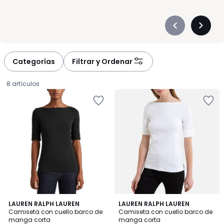
Précédent
Suivan
-
-
défiler
défiler
à
à
Categorías
Filtrar y Ordenar
gauche
droite
8 artículos
4,7
4,7
LAUREN RALPH LAUREN
LAUREN RALPH LAUREN
/ 5
/ 5
Camiseta con cuello barco de
Camiseta con cuello barco de
manga corta
manga corta