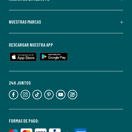
La
Redoute.
Puedes
NUESTRAS MARCAS
darte
de
baja
DESCARGAR NUESTRA APP
en
cualquier
momento.
Para
más
24H JUNTOS
información,
puedes
consultar
nuestra
<2>política
FORMAS DE PAGO:
de