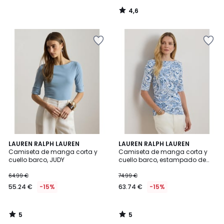
4,6
/
5
5
5
LAUREN RALPH LAUREN
LAUREN RALPH LAUREN
/
/
Camiseta de manga corta y
Camiseta de manga corta y
5
5
cuello barco, JUDY
cuello barco, estampado de
cachemira, JUDY
64.99 €
74.99 €
55.24 €
-15%
63.74 €
-15%
5
5
/
/