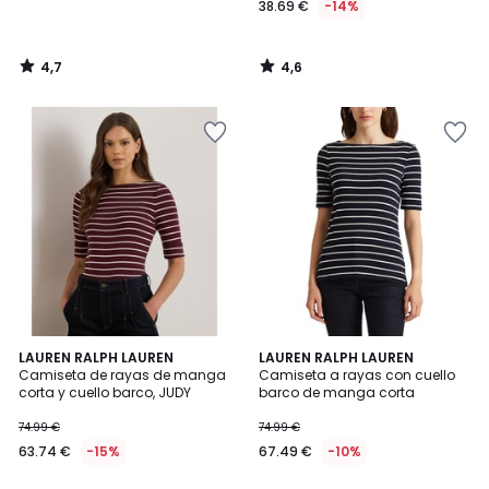
38.69 €
-14%
4,7
4,6
/
/
5
5
4,6
LAUREN RALPH LAUREN
LAUREN RALPH LAUREN
/ 5
Camiseta de rayas de manga
Camiseta a rayas con cuello
corta y cuello barco, JUDY
barco de manga corta
74.99 €
74.99 €
63.74 €
-15%
67.49 €
-10%