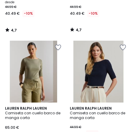
Precio
desde
44.99 €
44.99 €
a
40.49 €
-10%
40.49 €
-10%
partir
de
40.49
4,7
4,7
€
/
/
5
5
en
lugar
de
44.99
€
10%
descuento
aplicado.
4,7
4,6
LAUREN RALPH LAUREN
LAUREN RALPH LAUREN
/ 5
/ 5
Camiseta con cuello barco de
Camiseta con cuello barco de
manga corta
manga corta
65.00 €
44.99 €