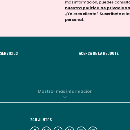
confirmar
más información, puedes consult
tu
nuestra política de privacida
¿Ya eres cliente? Suscríbete a l
suscripción.
personal.
Al
suscribirte,
aceptas
recibir
SERVICIOS
comunicaciones
ACERCA DE LA REDOUTE
comerciales
personalizadas
por
parte
de
Mostrar más información
La
Redoute.
Puedes
24H JUNTOS
darte