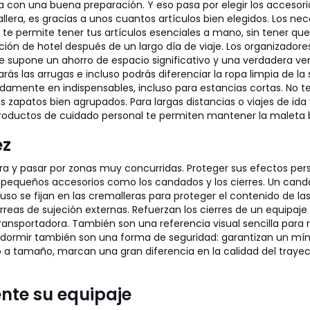
nza con una buena preparación. Y eso pasa por elegir los acces
ra, es gracias a unos cuantos artículos bien elegidos. Los nece
permite tener tus artículos esenciales a mano, sin tener que 
ación de hotel después de un largo día de viaje. Los organiza
upone un ahorro de espacio significativo y una verdadera ventaj
ás las arrugas e incluso podrás diferenciar la ropa limpia de l
idamente en indispensables, incluso para estancias cortas. No t
s zapatos bien agrupados. Para largas distancias o viajes de ida
 productos de cuidado personal te permiten mantener la maleta
ez
era y pasar por zonas muy concurridas. Proteger sus efectos pers
 pequeños accesorios como los candados y los cierres. Un canda
ncluso se fijan en las cremalleras para proteger el contenido d
reas de sujeción externas. Refuerzan los cierres de un equipaje d
transportadora. También son una referencia visual sencilla para
a dormir también son una forma de seguridad: garantizan un mí
a tamaño, marcan una gran diferencia en la calidad del trayect
nte su equipaje