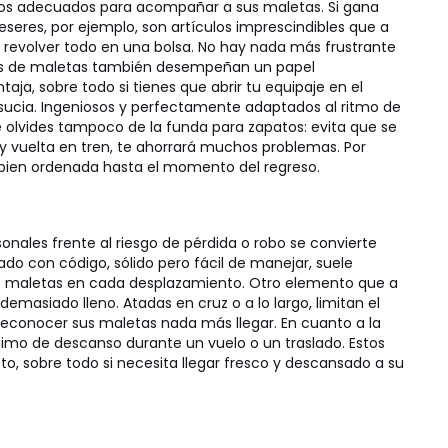
orios adecuados para acompañar a sus maletas. Si gana
seres, por ejemplo, son artículos imprescindibles que a
revolver todo en una bolsa. No hay nada más frustrante
dores de maletas también desempeñan un papel
a, sobre todo si tienes que abrir tu equipaje en el
a sucia. Ingeniosos y perfectamente adaptados al ritmo de
e olvides tampoco de la funda para zapatos: evita que se
 y vuelta en tren, te ahorrará muchos problemas. Por
 bien ordenada hasta el momento del regreso.
onales frente al riesgo de pérdida o robo se convierte
do con código, sólido pero fácil de manejar, suele
e las maletas en cada desplazamiento. Otro elemento que a
emasiado lleno. Atadas en cruz o a lo largo, limitan el
 reconocer sus maletas nada más llegar. En cuanto a la
nimo de descanso durante un vuelo o un traslado. Estos
o, sobre todo si necesita llegar fresco y descansado a su