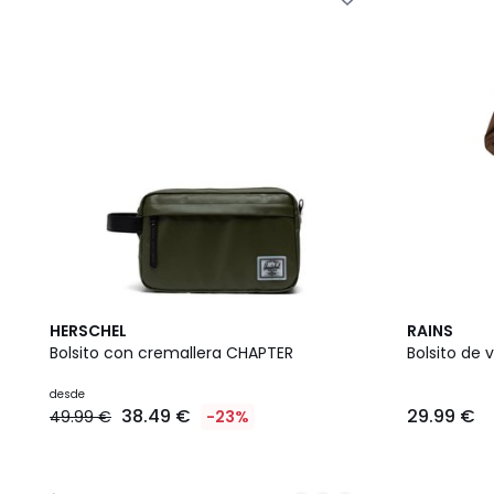
2
4,8
3
HERSCHEL
RAINS
Colores
/ 5
Colores
Bolsito con cremallera CHAPTER
Bolsito de
Precio
desde
38.49 €
29.99 €
49.99 €
-23%
a
partir
de
38.49