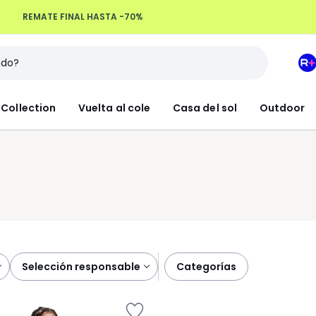
REMATE FINAL HASTA -70%
Devoluciones hasta 100 días
M
e
L
Collection
Vuelta al cole
Casa del sol
Outdoor
R
+
selección responsable
categorías