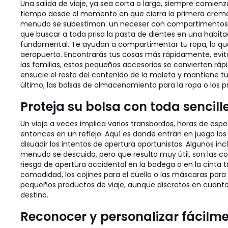
Una salida de viaje, ya sea corta o larga, siempre comie
tiempo desde el momento en que cierra la primera cremalle
menudo se subestiman: un neceser con compartimentos te 
que buscar a toda prisa la pasta de dientes en una habit
fundamental. Te ayudan a compartimentar tu ropa, lo que s
aeropuerto. Encontrarás tus cosas más rápidamente, evitar
las familias, estos pequeños accesorios se convierten ráp
ensucie el resto del contenido de la maleta y mantiene tu
último, las bolsas de almacenamiento para la ropa o los
Proteja su bolsa con toda sencill
Un viaje a veces implica varios transbordos, horas de esp
entonces en un reflejo. Aquí es donde entran en juego los
disuadir los intentos de apertura oportunistas. Algunos i
menudo se descuida, pero que resulta muy útil, son las cor
riesgo de apertura accidental en la bodega o en la cinta 
comodidad, los cojines para el cuello o las máscaras par
pequeños productos de viaje, aunque discretos en cuanto 
destino.
Reconocer y personalizar fácilme