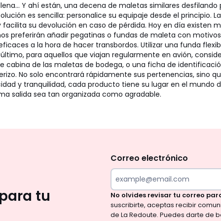
lena... Y ahí están, una decena de maletas similares desfilando 
lución es sencilla: personalice su equipaje desde el principio. 
ad y facilita su devolución en caso de pérdida. Hoy en día existen
os preferirán añadir pegatinas o fundas de maleta con motivos.
eficaces a la hora de hacer transbordos. Utilizar una funda fle
último, para aquellos que viajan regularmente en avión, conside
de cabina de las maletas de bodega, o una ficha de identificació
rizo. No solo encontrará rápidamente sus pertenencias, sino que
dad y tranquilidad, cada producto tiene su lugar en el mundo de
ima salida sea tan organizada como agradable.
No
te
olvides
Correo electrónico
revisar
tu
para tu
No olvides revisar tu correo par
correo
suscribirte, aceptas recibir comu
para
de La Redoute. Puedes darte de b