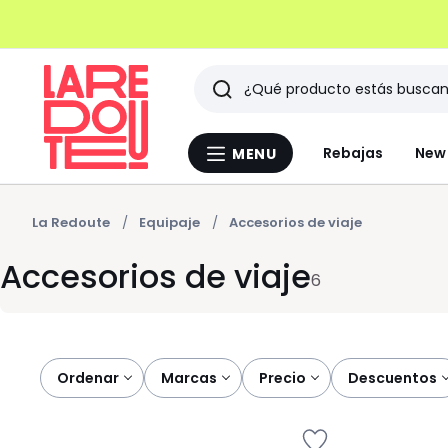
Buscar
Últimos
Rebajas
New 
MENU
Menu
artículos
La
Redoute
vistos
La Redoute
Equipaje
Accesorios de viaje
Accesorios de viaje
6
Ordenar
marcas
precio
descuentos