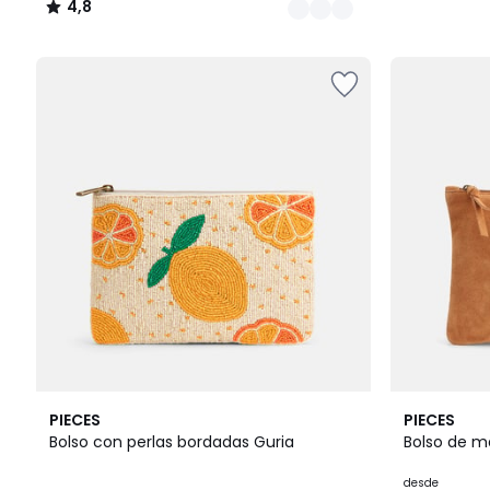
4,8
€
/
en
5
lugar
de
49.99
€
23%
descuento
aplicado.
2
PIECES
PIECES
Colores
Bolso con perlas bordadas Guria
Bolso de m
desde