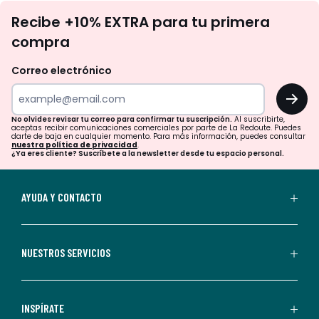
No
Recibe +10% EXTRA para tu primera
te
compra
olvides
revisar
Correo electrónico
tu
OK
correo
para
No olvides revisar tu correo para confirmar tu suscripción.
Al suscribirte,
aceptas recibir comunicaciones comerciales por parte de La Redoute. Puedes
confirmar
darte de baja en cualquier momento. Para más información, puedes consultar
nuestra política de privacidad
.
tu
¿Ya eres cliente? Suscríbete a la newsletter desde tu espacio personal.
suscripción.
Al
AYUDA Y CONTACTO
suscribirte,
aceptas
recibir
NUESTROS SERVICIOS
comunicaciones
comerciales
personalizadas
INSPÍRATE