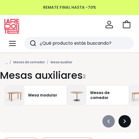
REMATE FINAL HASTA -70%
Ir
a
La
la
Redoute
Menu
Buscar
cesta
Últimos
...
artículos
Mesas de comedor
Mesa auxiliar
Mesas auxiliares
vistos
2
Mesas de
Mesa modular
comedor
Précédent
Suivan
-
-
défiler
défiler