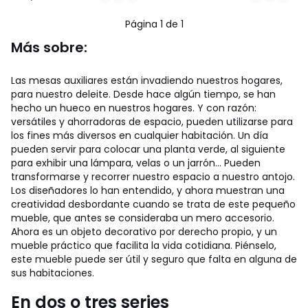
199.00
/
/
5
5
€
Página 1 de 1
20%
descuento
Más sobre:
aplicado.
Las mesas auxiliares están invadiendo nuestros hogares,
para nuestro deleite. Desde hace algún tiempo, se han
hecho un hueco en nuestros hogares. Y con razón:
versátiles y ahorradoras de espacio, pueden utilizarse para
los fines más diversos en cualquier habitación. Un día
pueden servir para colocar una planta verde, al siguiente
para exhibir una lámpara, velas o un jarrón... Pueden
transformarse y recorrer nuestro espacio a nuestro antojo.
Los diseñadores lo han entendido, y ahora muestran una
creatividad desbordante cuando se trata de este pequeño
mueble, que antes se consideraba un mero accesorio.
Ahora es un objeto decorativo por derecho propio, y un
mueble práctico que facilita la vida cotidiana. Piénselo,
este mueble puede ser útil y seguro que falta en alguna de
sus habitaciones.
En dos o tres series