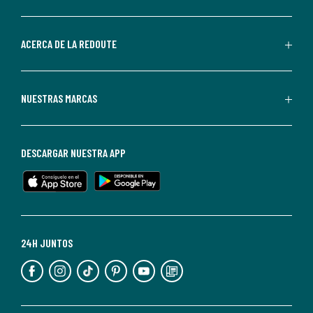
por
parte
de
ACERCA DE LA REDOUTE
La
Redoute.
Puedes
NUESTRAS MARCAS
darte
de
baja
DESCARGAR NUESTRA APP
en
cualquier
momento.
Para
más
24H JUNTOS
información,
puedes
consultar