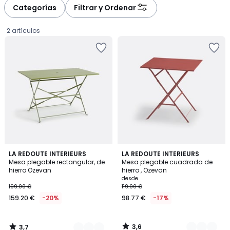
à
à
Categorías
Filtrar y Ordenar
gauche
droite
2 artículos
3,7
3,6
5
LA REDOUTE INTERIEURS
4
LA REDOUTE INTERIEURS
/ 5
/ 5
Mesa plegable rectangular, de
Mesa plegable cuadrada de
Colores
Colores
hierro Ozevan
hierro , Ozevan
159.20
desde
199.00 €
119.00 €
€
159.20 €
-20%
98.77 €
-17%
en
lugar
de
3,6
3,7