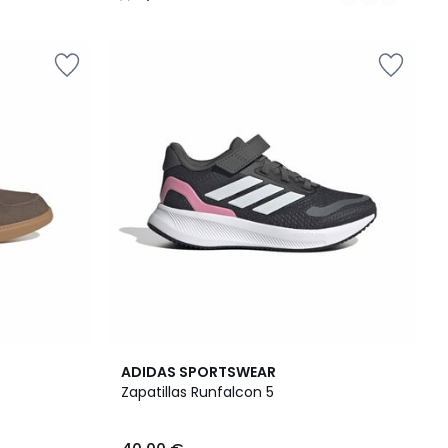
/
5
4,8
ADIDAS SPORTSWEAR
/ 5
Zapatillas Runfalcon 5