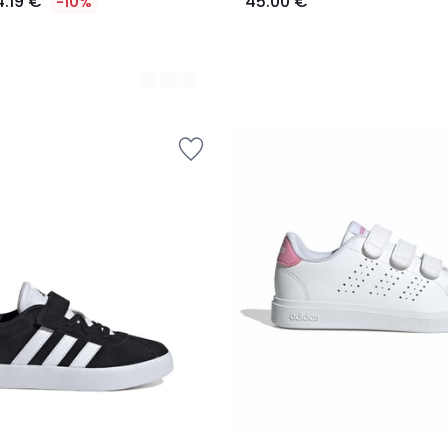
4.19 €
45.00 €
-10%