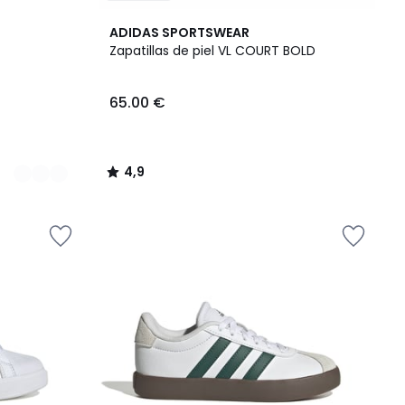
4,9
ADIDAS SPORTSWEAR
/ 5
Zapatillas de piel VL COURT BOLD
65.00 €
4,9
/
5