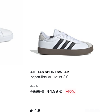
3
4,9
ADIDAS SPORTSWEAR
Colores
/ 5
Zapatillas VL Court 3.0
desde
44.99 €
49.99 €
-10%
4,9