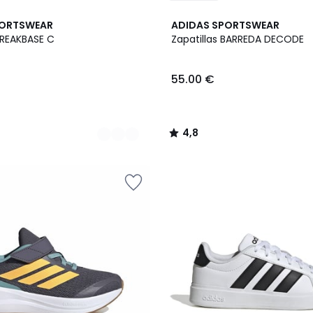
2
4,8
PORTSWEAR
ADIDAS SPORTSWEAR
Colores
/ 5
BREAKBASE C
Zapatillas BARREDA DECODE
55.00 €
4,8
/
5