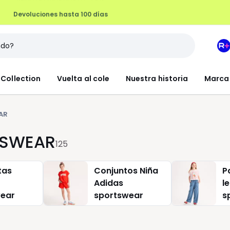
Devoluciones hasta 100 días
M
e
L
Collection
Vuelta al cole
Nuestra historia
Marca
R
+
AR
TSWEAR
125
tas
Conjuntos Niña
P
Adidas
l
wear
sportswear
s