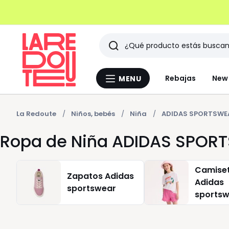
Buscar
Últimos
Rebajas
New 
MENU
Menu
artículos
La
Redoute
vistos
La Redoute
Niños, bebés
Niña
ADIDAS SPORTSWE
Ropa de Niña ADIDAS SPOR
Camise
Zapatos Adidas
Adidas
sportswear
sports