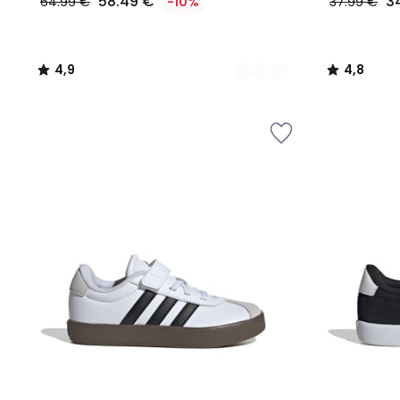
58.49 €
3
64.99 €
-10%
37.99 €
4,9
4,8
/
/
5
5