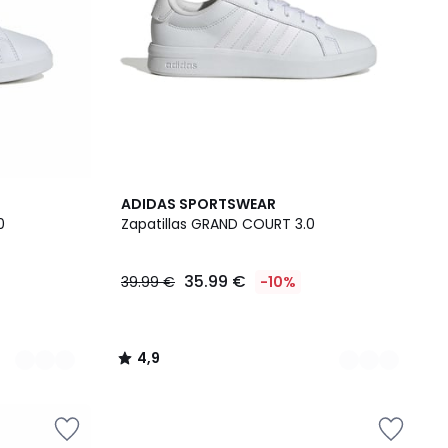
4
4,9
ADIDAS SPORTSWEAR
Colores
/ 5
0
Zapatillas GRAND COURT 3.0
35.99 €
39.99 €
-10%
4,9
/
5