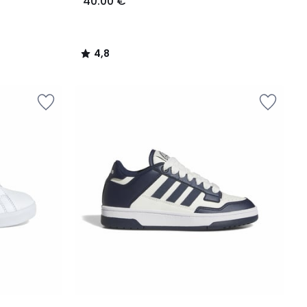
40.00 €
4,8
/
5