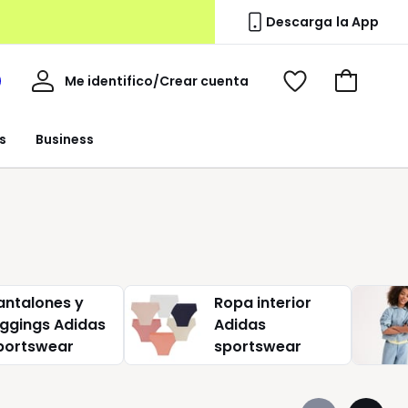
Descarga la App
Mi
Me identifico/Crear cuenta
i
Ver
Ir
cuenta
spacio
mis
a
a
favoritos
la
s
Business
edoute
cesta
antalones y
Ropa interior
eggings Adidas
Adidas
portswear
sportswear