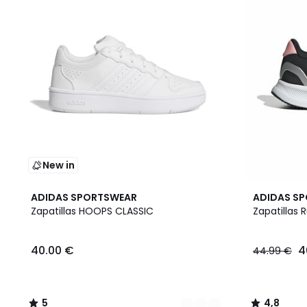
New in
2
5
4,8
ADIDAS SPORTSWEAR
ADIDAS S
Colores
/
/ 5
Zapatillas HOOPS CLASSIC
Zapatillas 
5
40.00 €
4
44.99 €
5
4,8