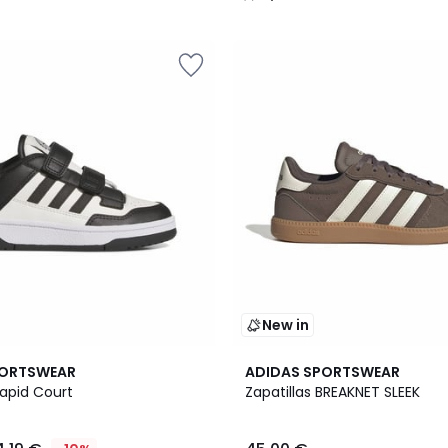
/
5
New in
PORTSWEAR
ADIDAS SPORTSWEAR
Rapid Court
Zapatillas BREAKNET SLEEK