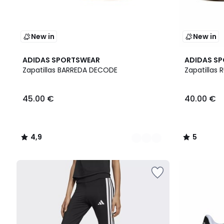
New in
New in
2
4,9
2
5
ADIDAS SPORTSWEAR
ADIDAS S
Colores
/ 5
Colores
/
Zapatillas BARREDA DECODE
Zapatillas
5
45.00 €
40.00 €
4,9
5
/
/
5
5