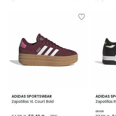
/
/
5
5
3
4,9
2
4,8
ADIDAS SPORTSWEAR
ADIDAS S
Colores
/ 5
Colores
/ 5
Zapatillas VL Court Bold
Zapatillas 
desde