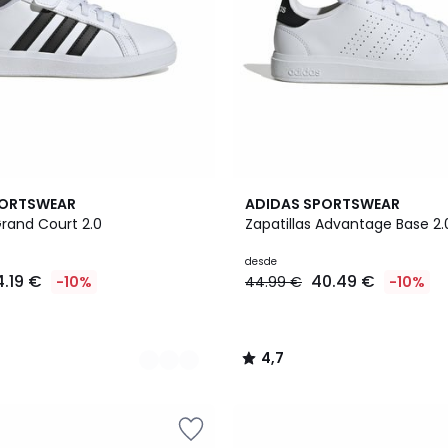
4
4,7
PORTSWEAR
ADIDAS SPORTSWEAR
Colores
/ 5
Grand Court 2.0
Zapatillas Advantage Base 2.
desde
4.19 €
40.49 €
-10%
44.99 €
-10%
4,7
/
5