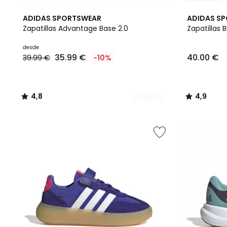
4
4,8
2
4,9
ADIDAS SPORTSWEAR
ADIDAS S
Colores
/ 5
Colores
/ 5
Zapatillas Advantage Base 2.0
Zapatillas 
Precio
desde
35.99 €
40.00 €
39.99 €
-10%
a
partir
de
35.99
4,8
4,9
€
/
/
en
5
5
lugar
de
39.99
€
10%
descuento
aplicado.