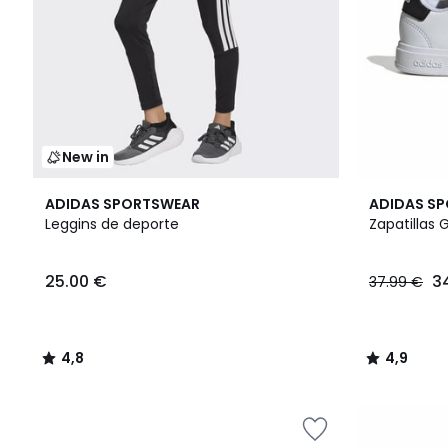
New in
4,8
2
4,9
ADIDAS SPORTSWEAR
ADIDAS S
/ 5
Colores
/ 5
Leggins de deporte
Zapatillas 
25.00 €
3
37.99 €
4,8
4,9
/
/
5
5