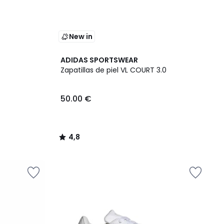
New in
4,8
ADIDAS SPORTSWEAR
/ 5
Zapatillas de piel VL COURT 3.0
50.00 €
4,8
/
5