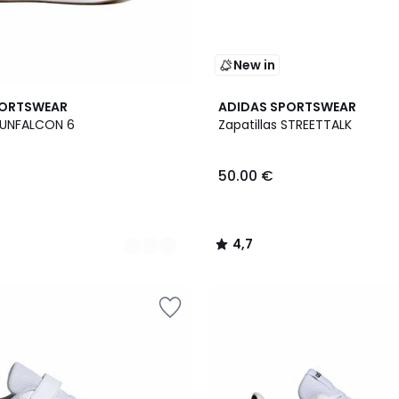
New in
4,7
PORTSWEAR
ADIDAS SPORTSWEAR
/ 5
 RUNFALCON 6
Zapatillas STREETTALK
50.00 €
4,7
/
5