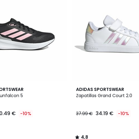
4,8
PORTSWEAR
ADIDAS SPORTSWEAR
/ 5
Runfalcon 5
Zapatillas Grand Court 2.0
0.49 €
34.19 €
-10%
37.99 €
-10%
4,8