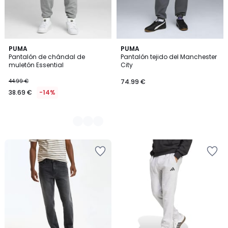
3
PUMA
PUMA
Pantalón de chándal de
Pantalón tejido del Manchester
Colores
muletón Essential
City
44.99 €
74.99 €
38.69 €
-14%