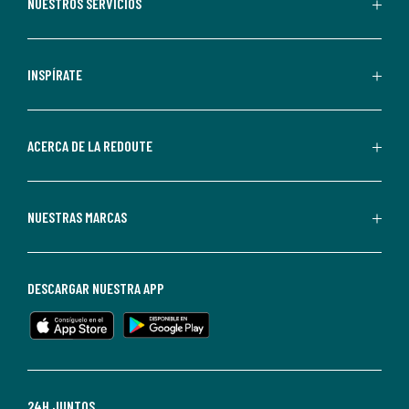
recibir
NUESTROS SERVICIOS
comunicaciones
comerciales
personalizadas
INSPÍRATE
por
parte
de
ACERCA DE LA REDOUTE
La
Redoute.
Puedes
NUESTRAS MARCAS
darte
de
baja
DESCARGAR NUESTRA APP
en
cualquier
momento.
Para
más
24H JUNTOS