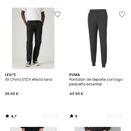
5
5
€
10%
descuento
aplicado.
4,7
5
2
LEVI'S
2
PUMA
/ 5
/
XX Chino STD II efecto lana
Pantalón de deporte con logo
Colores
Colores
5
pequeño essentiel
98.99 €
49.99 €
4,7
5
/
/
5
5