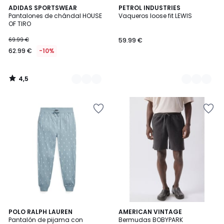
4,5
2
ADIDAS SPORTSWEAR
2
PETROL INDUSTRIES
/ 5
Pantalones de chándal HOUSE
Vaqueros loose fit LEWIS
Colores
Colores
OF TIRO
69.99 €
59.99 €
62.99 €
-10%
4,5
/
5
POLO RALPH LAUREN
AMERICAN VINTAGE
Pantalón de pijama con
Bermudas BOBYPARK