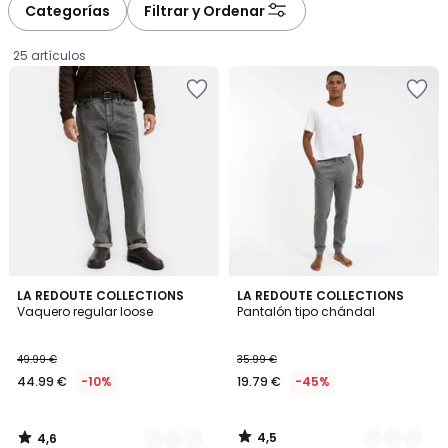
à
à
Categorías
Filtrar y Ordenar
gauche
droite
25 artículos
4,6
4,5
4
LA REDOUTE COLLECTIONS
3
LA REDOUTE COLLECTIONS
/ 5
/ 5
Vaquero regular loose
Pantalón tipo chándal
Colores
Colores
44.99
49.99 €
35.99 €
€
44.99 €
-10%
19.79 €
-45%
en
lugar
de
4,5
4,6
49.99
/
/