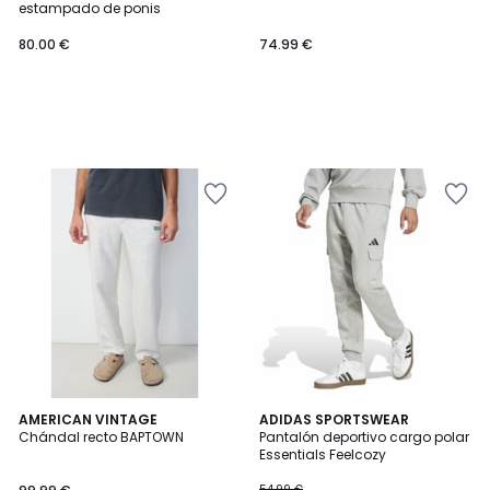
estampado de ponis
80.00 €
74.99 €
5
AMERICAN VINTAGE
2
ADIDAS SPORTSWEAR
/
Chándal recto BAPTOWN
Pantalón deportivo cargo polar
Colores
5
Essentials Feelcozy
54.99 €