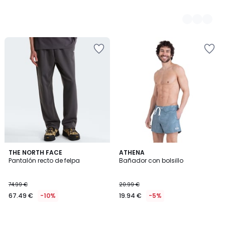
THE NORTH FACE
ATHENA
Pantalón recto de felpa
Bañador con bolsillo
74.99 €
20.99 €
67.49 €
-10%
19.94 €
-5%