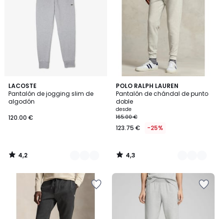
4,2
4,3
6
LACOSTE
3
POLO RALPH LAUREN
/ 5
/ 5
Pantalón de jogging slim de
Pantalón de chándal de punto
Colores
Colores
algodón
doble
desde
120.00 €
165.00 €
123.75 €
-25%
4,2
4,3
/
/
5
5