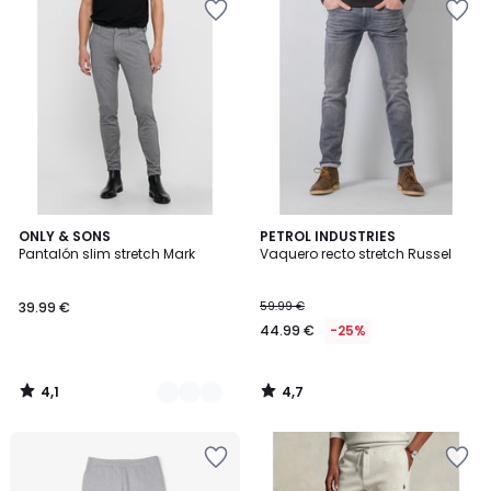
4,1
4,7
2
ONLY & SONS
PETROL INDUSTRIES
/ 5
/ 5
Pantalón slim stretch Mark
Vaquero recto stretch Russel
Colores
39.99 €
59.99 €
44.99 €
-25%
4,1
4,7
/
/
5
5