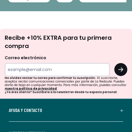
No
Recibe +10% EXTRA para tu primera
te
compra
olvides
revisar
Correo electrónico
tu
OK
correo
para
No olvides revisar tu correo para confirmar tu suscripción.
Al suscribirte,
aceptas recibir comunicaciones comerciales por parte de La Redoute. Puedes
confirmar
darte de baja en cualquier momento. Para más información, puedes consultar
nuestra política de privacidad
.
tu
¿Ya eres cliente? Suscríbete a la newsletter desde tu espacio personal.
suscripción.
Al
AYUDA Y CONTACTO
suscribirte,
aceptas