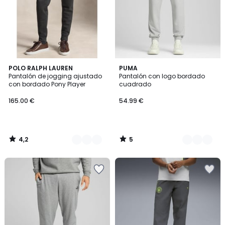
4,2
5
2
POLO RALPH LAUREN
3
PUMA
/ 5
/
Pantalón de jogging ajustado
Pantalón con logo bordado
Colores
Colores
5
con bordado Pony Player
cuadrado
165.00 €
54.99 €
4,2
5
/
/
5
5