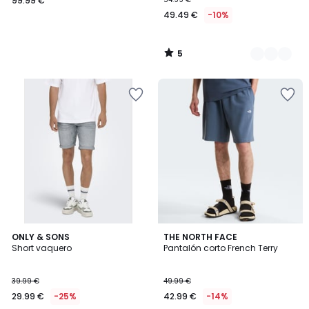
99.99 €
49.49 €
-10%
5
/
5
ONLY & SONS
2
THE NORTH FACE
Short vaquero
Pantalón corto French Terry
Colores
39.99 €
49.99 €
29.99 €
-25%
42.99 €
-14%