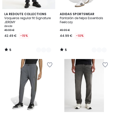
5
5
3
LA REDOUTE COLLECTIONS
2
ADIDAS SPORTSWEAR
/
/
Vaqueros regular fit Signature
Pantalón de felpa Essentials
Colores
Colores
5
5
JEREMY
Feelcozy
desde
49.99 €
49.99 €
42.49 €
-15%
44.99 €
-10%
5
5
/
/
5
5